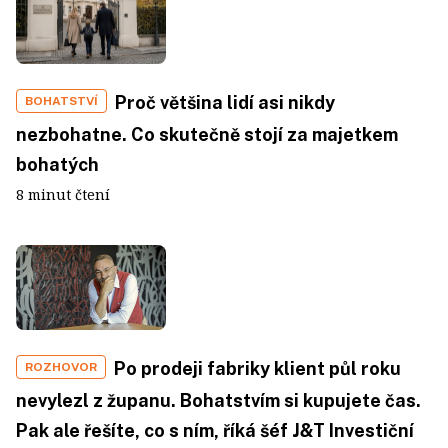
Proč většina lidí asi nikdy
BOHATSTVÍ
nezbohatne. Co skutečně stojí za majetkem
bohatých
8 minut čtení
Po prodeji fabriky klient půl roku
ROZHOVOR
nevylezl z županu. Bohatstvím si kupujete čas.
Pak ale řešíte, co s ním, říká šéf J&T Investiční