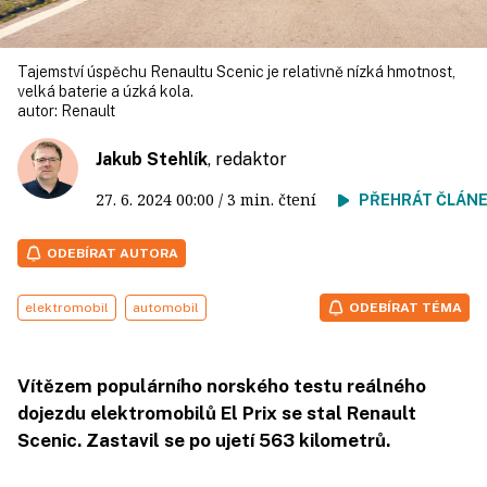
Tajemství úspěchu Renaultu Scenic je relativně nízká hmotnost,
velká baterie a úzká kola.
autor:
Renault
Jakub Stehlík
, redaktor
27. 6. 2024
00:00
/ 3 min. čtení
PŘEHRÁT ČLÁN
ODEBÍRAT AUTORA
elektromobil
automobil
ODEBÍRAT TÉMA
Vítězem populárního norského testu reálného
dojezdu elektromobilů El Prix se stal Renault
Scenic. Zastavil se po ujetí 563 kilometrů.