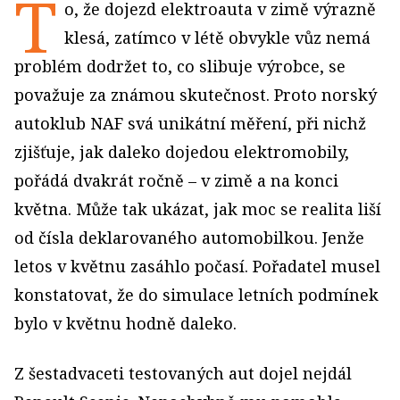
T
o, že dojezd elektroauta v zimě výrazně
klesá, zatímco v létě obvykle vůz nemá
problém dodržet to, co slibuje výrobce, se
považuje za známou skutečnost. Proto norský
autoklub NAF svá unikátní měření, při nichž
zjišťuje, jak daleko dojedou elektromobily,
pořádá dvakrát ročně – v zimě a na konci
května. Může tak ukázat, jak moc se realita liší
od čísla deklarovaného automobilkou. Jenže
letos v květnu zasáhlo počasí. Pořadatel musel
konstatovat, že do simulace letních podmínek
bylo v květnu hodně daleko.
Z šestadvaceti testovaných aut dojel nejdál