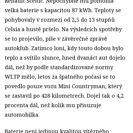
Renault Scenic. Nepochybně mu pomohla
velká baterie s kapacitou 87 kWh. Teploty se
pohybovaly v rozmezí od 2,5 do 13 stupňů
Celsia a hustě pršelo. Na výsledcích spotřeby
se to projevilo, píše v závěrečné zprávě
autoklub. Zatímco loni, kdy touto dobou bylo
teplo a svítilo slunce, hned dvanáct aut dojelo
dál, než by podle standardizované normy
WLTP mělo, letos za špatného počasí se to
povedlo pouze vozu Mini Countryman, který
se zastavil po 428 kilometrech. Dojel tak o 4,2
procenta dál, než kolik mu přisuzuje
automobilka.
Baterie není jedinou kvalitou vítězného