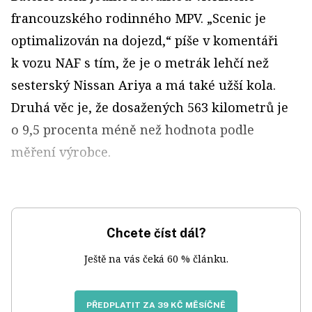
francouzského rodinného MPV. „Scenic je
optimalizován na dojezd,“ píše v komentáři
k vozu NAF s tím, že je o metrák lehčí než
sesterský Nissan Ariya a má také užší kola.
Druhá věc je, že dosažených 563 kilometrů je
o 9,5 procenta méně než hodnota podle
měření výrobce.
Chcete číst dál?
Ještě na vás čeká 60 % článku.
PŘEDPLATIT ZA 39 KČ MĚSÍČNĚ