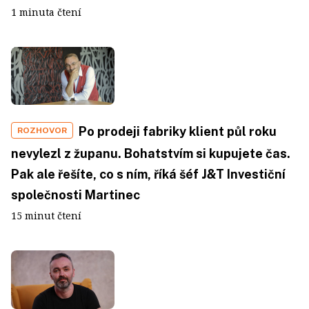
1 minuta čtení
Po prodeji fabriky klient půl roku
ROZHOVOR
nevylezl z županu. Bohatstvím si kupujete čas.
Pak ale řešíte, co s ním, říká šéf J&T Investiční
společnosti Martinec
15 minut čtení