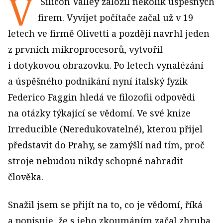
V
Silicon Valley založil několik úspěšných
firem. Vyvíjet počítače začal už v 19
letech ve firmě Olivetti a později navrhl jeden
z prvních mikroprocesorů, vytvořil
i dotykovou obrazovku. Po letech vynalézání
a úspěšného podnikání nyní italský fyzik
Federico Faggin hledá ve filozofii odpovědi
na otázky týkající se vědomí. Ve své knize
Irreducible (Neredukovatelné), kterou přijel
představit do Prahy, se zamýšlí nad tím, proč
stroje nebudou nikdy schopné nahradit
člověka.
Snažil jsem se přijít na to, co je vědomí, říká
a popisuje, že s jeho zkoumáním začal zhruba