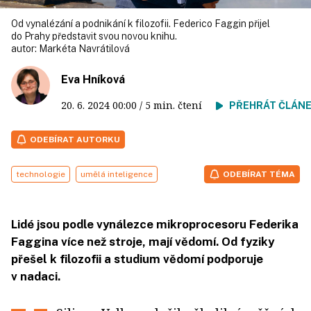
Od vynalézání a podnikání k filozofii. Federico Faggin přijel
do Prahy představit svou novou knihu.
autor:
Markéta Navrátilová
Eva Hníková
20. 6. 2024
00:00
/ 5 min. čtení
PŘEHRÁT ČLÁN
ODEBÍRAT AUTORKU
technologie
umělá inteligence
ODEBÍRAT TÉMA
Lidé jsou podle vynálezce mikroprocesoru Federika
Faggina více než stroje, mají vědomí. Od fyziky
přešel k filozofii a studium vědomí podporuje
v nadaci.