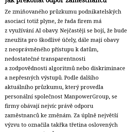
Ze zmiňovaného průzkumu podnikatelských
asociací totiž plyne, že řada firem má
z využívání AI obavy. Nejčastěji se bojí, že bude
zneužita pro škodlivé účely, dále mají obavy
z neoprávněného přístupu k datům,
nedostatečné transparentnosti
a zodpovědnosti algoritmů nebo diskriminace
a nepřesných výstupů. Podle dalšího
aktuálního průzkumu, který provedla
personální společnost ManpowerGroup, se
firmy obávají nejvíc právě odporu
zaměstnanců ke změnám. Za úplně největší
výzvu to označila takřka třetina oslovených