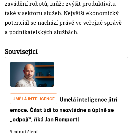
zavádění robotů, může zvýšit produktivitu
také v sektoru služeb. Největší ekonomický
potenciál se nachází právě ve veřejné správě
a podnikatelských službách.
Související
UMĚLÁ INTELIGENCE
Umělá inteligence jitří
emoce. Část lidí to nezvládne a úplně se
„odpojí“, říká Jan Romportl
9 minut čtení