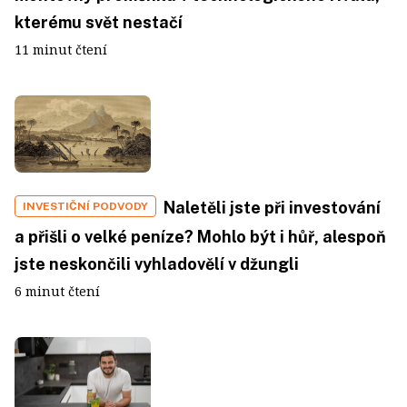
kterému svět nestačí
11 minut čtení
Naletěli jste při investování
INVESTIČNÍ PODVODY
a přišli o velké peníze? Mohlo být i hůř, alespoň
jste neskončili vyhladovělí v džungli
6 minut čtení