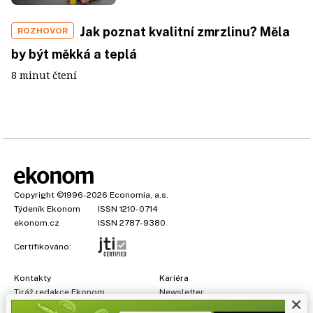
Jak poznat kvalitní zmrzlinu? Měla
ROZHOVOR
by být měkká a teplá
8 minut čtení
Copyright
©1996-2026
Economia, a.s.
Týdeník Ekonom
ISSN 1210-0714
ekonom.cz
ISSN 2787-9380
Certifikováno:
Kontakty
Kariéra
Tiráž redakce Ekonom
Newsletter
×
Předplatné
Všeobecné podmínky