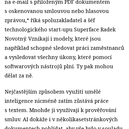
na e‑mail s přiloženým PDF dokumentem
s oskenovanou smlouvou nebo hlasovou
zprávou,“ říká spoluzakladatel a šéf
technologického start‑upu Superface Radek
Novotný. Vznikají i modely, které jsou
například schopné sledovat práci zaměstnanců
a vysledovat všechny úkony, které pomocí
softwarových nástrojů plní. Ty pak mohou
dělat za ně.
Nejčastějším způsobem využití umělé
inteligence nicméně zatím zůstává práce
s textem. Mnohde ji využívají k prověřování
smluv. AI dokáže i v několikasetstránkových
dokumentech pohlídat, aby vše bylo v souladu