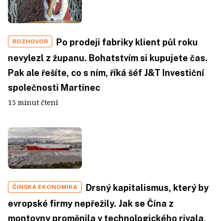
Po prodeji fabriky klient půl roku
ROZHOVOR
nevylezl z županu. Bohatstvím si kupujete čas.
Pak ale řešíte, co s ním, říká šéf J&T Investiční
společnosti Martinec
15 minut čtení
Drsný kapitalismus, který by
ČÍNSKÁ EKONOMIKA
evropské firmy nepřežily. Jak se Čína z
montovny proměnila v technologického rivala,