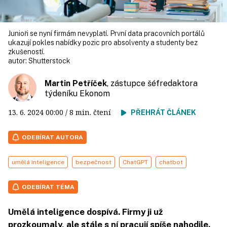
Junioři se nyní firmám nevyplatí. První data pracovních portálů
ukazují pokles nabídky pozic pro absolventy a studenty bez
zkušeností.
autor:
Shutterstock
Martin Petříček
, zástupce šéfredaktora
týdeníku Ekonom
13. 6. 2024
00:00
/ 8 min. čtení
PŘEHRÁT ČLÁNEK
ODEBÍRAT AUTORA
umělá inteligence
bezpečnost
ChatGPT
chatbot
ODEBÍRAT TÉMA
Umělá inteligence dospívá. Firmy ji už
prozkoumaly, ale stále s ní pracují spíše nahodile.