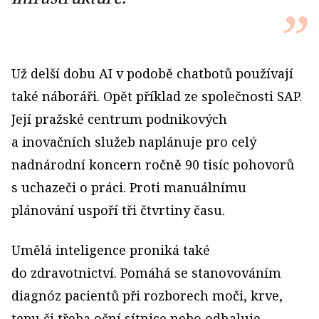
Už delší dobu AI v podobě chatbotů používají
také náboráři. Opět příklad ze společnosti SAP.
Její pražské centrum podnikových
a inovačních služeb naplánuje pro celý
nadnárodní koncern ročně 90 tisíc pohovorů
s uchazeči o práci. Proti manuálnímu
plánování uspoří tři čtvrtiny času.
Umělá inteligence proniká také
do zdravotnictví. Pomáhá se stanovováním
diagnóz pacientů při rozborech moči, krve,
tepu či třeba oční sítnice nebo odhaluje