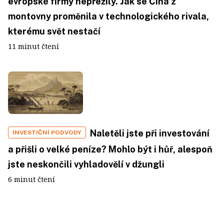
evropské firmy nepřežily. Jak se Čína z
montovny proměnila v technologického rivala,
kterému svět nestačí
11 minut čtení
Naletěli jste při investování
INVESTIČNÍ PODVODY
a přišli o velké peníze? Mohlo být i hůř, alespoň
jste neskončili vyhladovělí v džungli
6 minut čtení