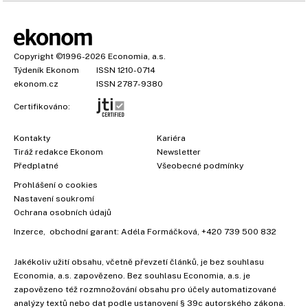
Copyright
©1996-2026
Economia, a.s.
Týdeník Ekonom
ISSN 1210-0714
ekonom.cz
ISSN 2787-9380
Certifikováno:
Kontakty
Kariéra
Tiráž redakce Ekonom
Newsletter
Předplatné
Všeobecné podmínky
Prohlášení o cookies
Nastavení soukromí
Ochrana osobních údajů
Inzerce
, obchodní garant:
Adéla Formáčková
,
+420 739 500 832
Jakékoliv užití obsahu, včetně převzetí článků, je bez souhlasu
Economia, a.s. zapovězeno. Bez souhlasu Economia, a.s. je
zapovězeno též rozmnožování obsahu pro účely automatizované
analýzy textů nebo dat podle ustanovení § 39c autorského zákona.