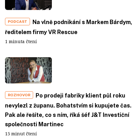
Na vlně podnikání s Markem Bárdym,
PODCAST
ředitelem firmy VR Rescue
1 minuta čtení
Po prodeji fabriky klient půl roku
ROZHOVOR
nevylezl z županu. Bohatstvím si kupujete čas.
Pak ale řešíte, co s ním, říká šéf J&T Investiční
společnosti Martinec
15 minut čtení