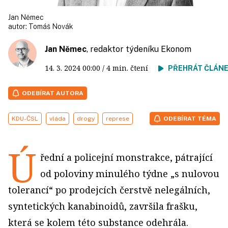
Jan Němec
autor:
Tomáš Novák
Jan Němec
, redaktor týdeníku Ekonom
14. 3. 2024
00:00
/ 4 min. čtení
PŘEHRÁT ČLÁN
ODEBÍRAT AUTORA
KDU-ČSL
vláda
drogy
represe
ODEBÍRAT TÉMA
Ú
řední a policejní monstrakce, pátrající
od poloviny minulého týdne „s nulovou
tolerancí“ po prodejcích čerstvě nelegálních,
syntetických kanabinoidů, završila frašku,
která se kolem této substance odehrála.