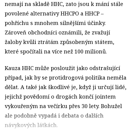
nemají na skladě HHC, zato jsou k mání stále
povolené alternativy HHCPO a HHCP –
pohříchu s mnohem silnějšími účinky.
Zároveň obchodníci oznámili, že zvažují
žaloby kvůli ztrátám způsobeným státem,
které spočítali na více než 100 milionů.
Kauza HHC může posloužit jako odstrašující
případ, jak by se protidrogová politika neměla
dělat. A také jak škodlivé je, když ji určují lidé,
jejichž povědomí o drogách končí jointem
vykouřeným na večírku přes 30 lety. Bohužel
ale podobně vypadá i debata o dalších
návykových látkách.