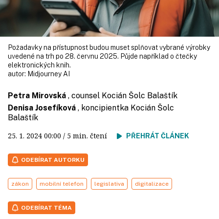
Požadavky na přístupnost budou muset splňovat vybrané výrobky
uvedené na trh po 28. červnu 2025. Půjde například o čtečky
elektronických knih.
autor:
Midjourney AI
Petra Mirovská
, counsel Kocián Šolc Balaštík
Denisa Josefíková
, koncipientka Kocián Šolc
Balaštík
25. 1. 2024
00:00
/ 5 min. čtení
PŘEHRÁT ČLÁNEK
ODEBÍRAT AUTORKU
zákon
mobilní telefon
legislativa
digitalizace
ODEBÍRAT TÉMA