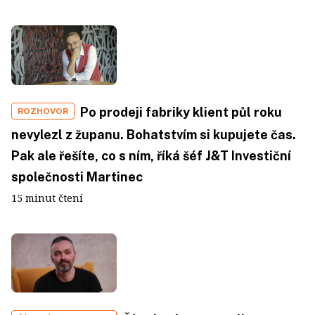
Po prodeji fabriky klient půl roku
ROZHOVOR
nevylezl z županu. Bohatstvím si kupujete čas.
Pak ale řešíte, co s ním, říká šéf J&T Investiční
společnosti Martinec
15 minut čtení