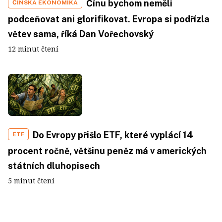
Čínu bychom neměli
ČÍNSKÁ EKONOMIKA
podceňovat ani glorifikovat. Evropa si podřízla
větev sama, říká Dan Vořechovský
12 minut čtení
Do Evropy přišlo ETF, které vyplácí 14
ETF
procent ročně, většinu peněz má v amerických
státních dluhopisech
5 minut čtení