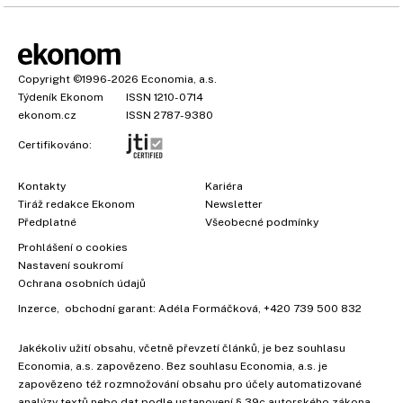
Copyright
©1996-2026
Economia, a.s.
Týdeník Ekonom
ISSN 1210-0714
ekonom.cz
ISSN 2787-9380
Certifikováno:
Kontakty
Kariéra
Tiráž redakce Ekonom
Newsletter
Předplatné
Všeobecné podmínky
Prohlášení o cookies
×
Nastavení soukromí
Ochrana osobních údajů
Inzerce
, obchodní garant:
Adéla Formáčková
,
+420 739 500 832
Jakékoliv užití obsahu, včetně převzetí článků, je bez souhlasu
Economia, a.s. zapovězeno. Bez souhlasu Economia, a.s. je
zapovězeno též rozmnožování obsahu pro účely automatizované
analýzy textů nebo dat podle ustanovení § 39c autorského zákona.