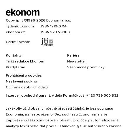
Copyright
©1996-2026
Economia, a.s.
Týdeník Ekonom
ISSN 1210-0714
ekonom.cz
ISSN 2787-9380
Certifikováno:
Kontakty
Kariéra
Tiráž redakce Ekonom
Newsletter
Předplatné
Všeobecné podmínky
Prohlášení o cookies
Nastavení soukromí
Ochrana osobních údajů
Inzerce
, obchodní garant:
Adéla Formáčková
,
+420 739 500 832
Jakékoliv užití obsahu, včetně převzetí článků, je bez souhlasu
Economia, a.s. zapovězeno. Bez souhlasu Economia, a.s. je
zapovězeno též rozmnožování obsahu pro účely automatizované
analýzy textů nebo dat podle ustanovení § 39c autorského zákona.