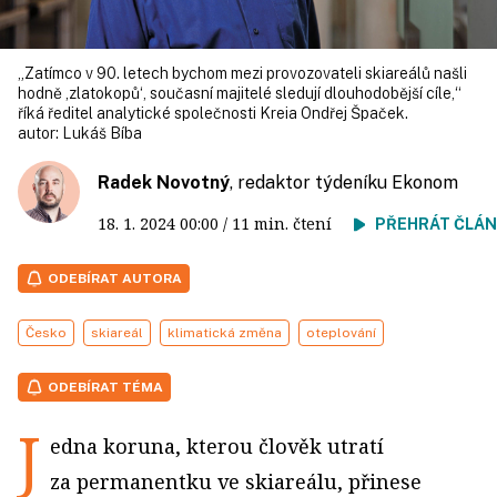
„Zatímco v 90. letech bychom mezi provozovateli skiareálů našli
hodně ‚zlatokopů‘, současní majitelé sledují dlouhodobější cíle,“
říká ředitel analytické společnosti Kreia Ondřej Špaček.
autor:
Lukáš Bíba
Radek Novotný
, redaktor týdeníku Ekonom
18. 1. 2024
00:00
/ 11 min. čtení
PŘEHRÁT ČLÁ
ODEBÍRAT AUTORA
Česko
skiareál
klimatická změna
oteplování
ODEBÍRAT TÉMA
J
edna koruna, kterou člověk utratí
za permanentku ve skiareálu, přinese