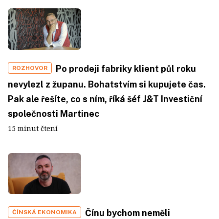
Po prodeji fabriky klient půl roku
ROZHOVOR
nevylezl z županu. Bohatstvím si kupujete čas.
Pak ale řešíte, co s ním, říká šéf J&T Investiční
společnosti Martinec
15 minut čtení
Čínu bychom neměli
ČÍNSKÁ EKONOMIKA