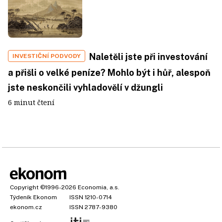
Naletěli jste při investování
INVESTIČNÍ PODVODY
a přišli o velké peníze? Mohlo být i hůř, alespoň
jste neskončili vyhladovělí v džungli
6 minut čtení
Copyright
©1996-2026
Economia, a.s.
Týdeník Ekonom
ISSN 1210-0714
ekonom.cz
ISSN 2787-9380