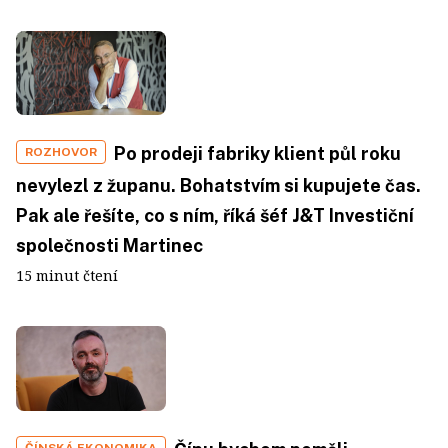
Po prodeji fabriky klient půl roku
ROZHOVOR
nevylezl z županu. Bohatstvím si kupujete čas.
Pak ale řešíte, co s ním, říká šéf J&T Investiční
společnosti Martinec
15 minut čtení
ČÍNSKÁ EKONOMIKA