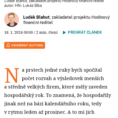
Luděk Blahut, zakladatel projektu Hodinový finanční ředitel
autor:
HN – Lukáš Bíba
Luděk Blahut
, zakladatel projektu Hodinový
finanční ředitel
18. 1. 2024
00:00
/ 2 min. čtení
PŘEHRÁT ČLÁNEK
ODEBÍRAT AUTORA
N
a prstech jedné ruky bych spočítal
počet rozvah a výsledovek menších
a středně velkých firem, které měly zaveden
hospodářský rok. To znamená, že hospodařily
jinak než na bázi kalendářního roku, tedy
v rytmu leden až prosinec. A to mi jich