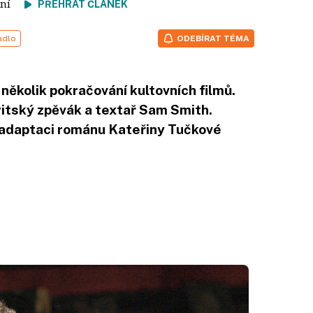
čtení
PŘEHRÁT ČLÁNEK
adlo
ODEBÍRAT TÉMA
několik pokračování kultovních filmů.
ritský zpěvák a textař Sam Smith.
 adaptaci románu Kateřiny Tučkové