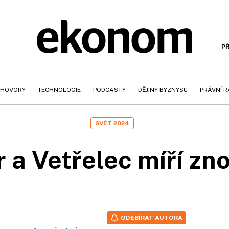
PŘ
HOVORY
TECHNOLOGIE
PODCASTY
DĚJINY BYZNYSU
PRÁVNÍ 
SVĚT 2024
 a Vetřelec míří zn
ODEBÍRAT AUTORA