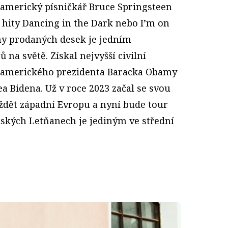
í americký písničkář Bruce Springsteen
se hity Dancing in the Dark nebo I’m on
ony prodaných desek je jedním
na světě. Získal nejvyšší civilní
 amerického prezidenta Baracka Obamy
ea Bidena. Už v roce 2023 začal se svou
íždět západní Evropu a nyní bude tour
žských Letňanech je jediným ve střední