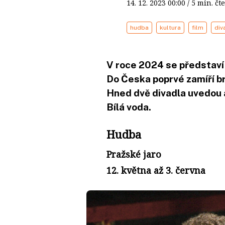
14. 12. 2023
00:00
/ 5 min. 
hudba
kultura
film
div
V roce 2024 se představí 
Do Česka poprvé zamíří b
Hned dvě divadla uvedou
Bílá voda.
Hudba
Pražské jaro
12. května až 3. června