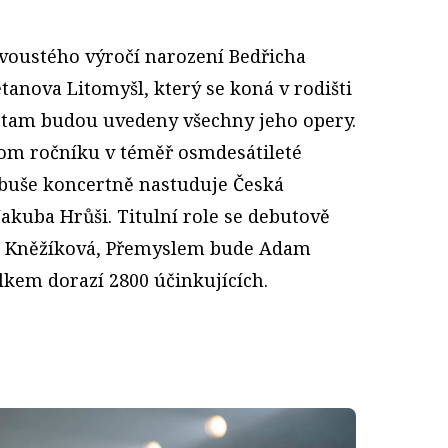
voustého výročí narození Bedřicha
anova Litomyšl, který se koná v rodišti
o tam budou uvedeny všechny jeho opery.
nom ročníku v téměř osmdesátileté
Libuše koncertně nastuduje Česká
akuba Hrůši. Titulní role se debutově
a Kněžíková, Přemyslem bude Adam
lkem dorazí 2800 účinkujících.