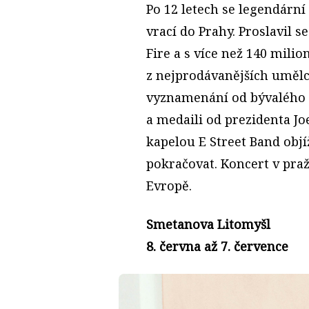
Po 12 letech se legendárn
vrací do Prahy. Proslavil 
Fire a s více než 140 mili
z nejprodávanějších umělců 
vyznamenání od bývalého
a medaili od prezidenta Jo
kapelou E Street Band obj
pokračovat. Koncert v pra
Evropě.
Smetanova Litomyšl
8. června až 7. července