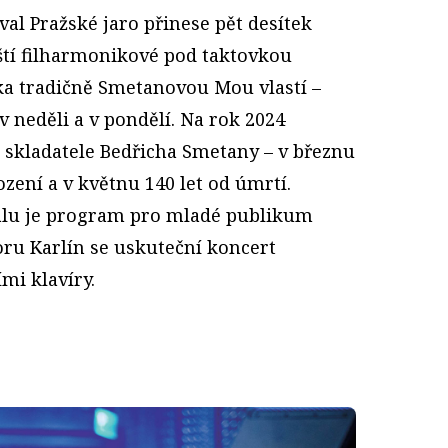
al Pražské jaro přinese pět desítek
nští filharmonikové pod taktovkou
nka tradičně Smetanovou Mou vlastí –
v neděli a v pondělí. Na rok 2024
í skladatele Bedřicha Smetany – v březnu
ození a v květnu 140 let od úmrtí.
valu je program pro mladé publikum
ru Karlín se uskuteční koncert
mi klavíry.