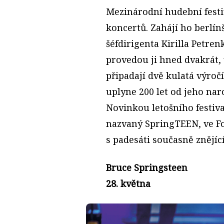
Mezinárodní hudební festiv
koncertů. Zahájí ho berlí
šéfdirigenta Kirilla Petre
provedou ji hned dvakrát, 
připadají dvě kulatá výroč
uplyne 200 let od jeho nar
Novinkou letošního festi
nazvaný SpringTEEN, ve Fo
s padesáti současně znějící
Bruce Springsteen
28. května