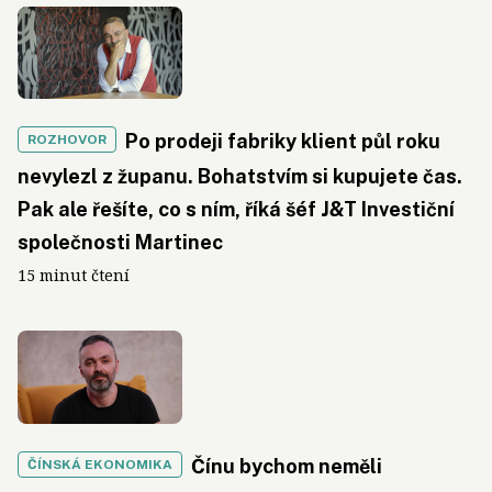
Po prodeji fabriky klient půl roku
ROZHOVOR
nevylezl z županu. Bohatstvím si kupujete čas.
Pak ale řešíte, co s ním, říká šéf J&T Investiční
společnosti Martinec
15 minut čtení
Čínu bychom neměli
ČÍNSKÁ EKONOMIKA