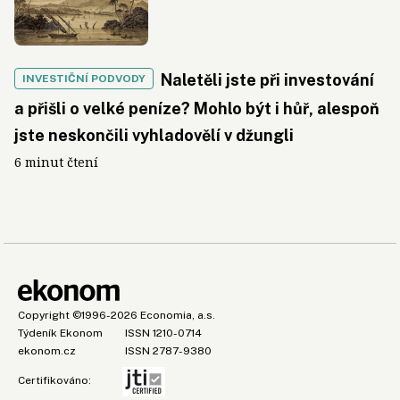
Naletěli jste při investování
INVESTIČNÍ PODVODY
a přišli o velké peníze? Mohlo být i hůř, alespoň
jste neskončili vyhladovělí v džungli
6 minut čtení
Copyright
©1996-2026
Economia, a.s.
Týdeník Ekonom
ISSN 1210-0714
ekonom.cz
ISSN 2787-9380
Certifikováno: