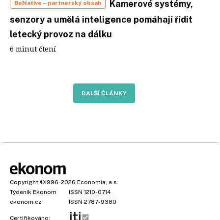
Kamerové systémy,
BeNative
– partnerský obsah
senzory a umělá inteligence pomáhají řídit
letecký provoz na dálku
6 minut čtení
DALŠÍ ČLÁNKY
Copyright
©1996-2026
Economia, a.s.
Týdeník Ekonom
ISSN 1210-0714
ekonom.cz
ISSN 2787-9380
Certifikováno: