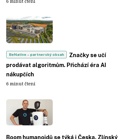
6 minut čtení
Značky se učí
BeNative
– partnerský obsah
prodávat algoritmům. Přichází éra AI
nákupčích
6 minut čtení
Boom humanoidů se týká i Česka. Zlínský