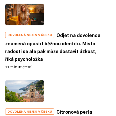
Odjet na dovolenou
DOVOLENÁ NEJEN V ČESKU
znamená opustit běžnou identitu. Místo
radosti se ale pak může dostavit úzkost,
říká psycholožka
11 minut čtení
Citronová perla
DOVOLENÁ NEJEN V ČESKU