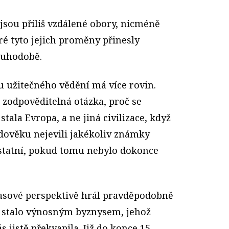
jsou příliš vzdálené obory, nicméně
eré tyto jejich proměny přinesly
ouhodobě.
u užitečného vědění má více rovin.
 zodpověditelná otázka, proč se
tala Evropa, a ne jiná civilizace, když
dověku nejevili jakékoliv známky
statní, pokud tomu nebylo dokonce
 časové perspektivě hrál pravděpodobně
e stalo výnosným byznysem, jehož
s jistě překvapila. Již do konce 15.