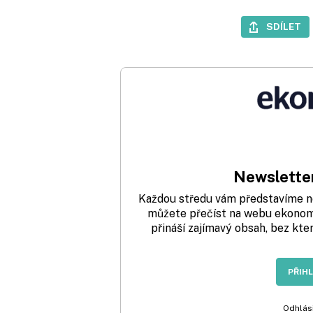
SDÍLET
Newsletter
Každou středu vám představíme nej
můžete přečíst na webu ekonom.
přináší zajímavý obsah, bez kte
PŘIH
Odhlási