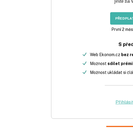
Ještě na 
PŘEDPLAT
První 2 měs
S pře
Web Ekonom.cz
bez r
Možnost
sdílet prém
Možnost ukládat si člá
Přihlási