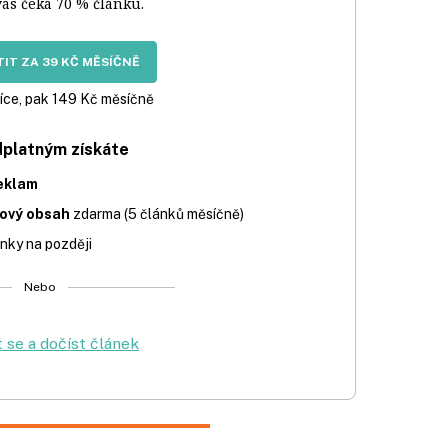
vás čeká 70 % článku.
IT ZA 39 KČ MĚSÍČNĚ
íce, pak 149 Kč měsíčně
dplatným získáte
eklam
iový obsah
zdarma (5 článků měsíčně)
nky na později
Nebo
t se a dočíst článek