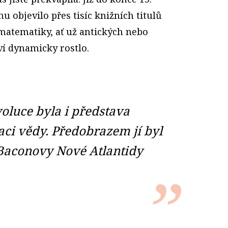
u objevilo přes tisíc knižních titulů
 matematiky, ať už antických nebo
ví dynamicky rostlo.
oluce byla i představa
aci vědy. Předobrazem jí byl
aconovy Nové Atlantidy