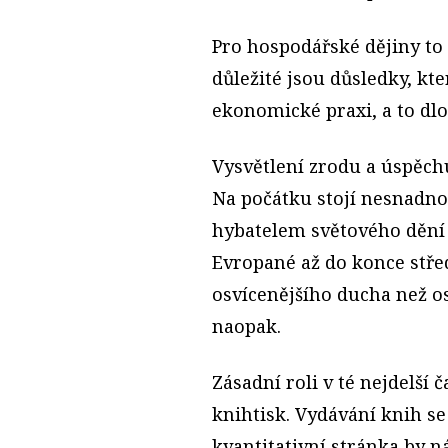
Pro hospodářské dějiny to 
důležité jsou důsledky, kt
ekonomické praxi, a to dl
Vysvětlení zrodu a úspěch
Na počátku stojí nesnadno
hybatelem světového dění s
Evropané až do konce stře
osvícenějšího ducha než o
naopak.
Zásadní roli v té nejdelší
knihtisk. Vydávání knih s
kvantitativní stránka by ná