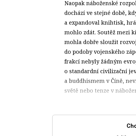
Naopak náboženské rozpolc
dochází ve stejné době, k
a expandoval knihtisk, hrál
mohlo zdát. Soutěž mezi 
mohla dobře sloužit rozvoj
do podoby vojenského zápo
frakcí nebyly žádným evro
o standardní civilizační j
a buddhismem v Číně, nevr
světě nebo tenze v nábožen
Chc