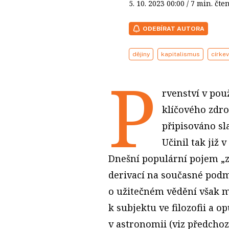
5. 10. 2023
00:00
/ 7 min. č
ODEBÍRAT AUTORA
dějiny
kapitalismus
církev
P
rvenství v pou
klíčového zdr
připisováno s
Učinil tak již 
Dnešní populární pojem „z
derivací na současné podm
o užitečném vědění však 
k subjektu ve filozofii a 
v astronomii (viz předchozí