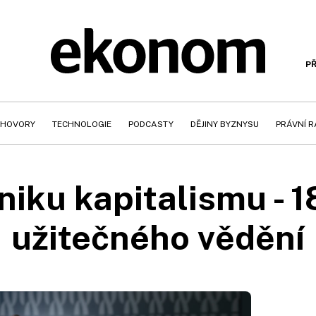
PŘ
HOVORY
TECHNOLOGIE
PODCASTY
DĚJINY BYZNYSU
PRÁVNÍ 
niku kapitalismu - 18.
užitečného vědění