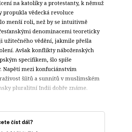
ení na katolíky a protestanty, k němuž
dy propukla vědecká revoluce
o menší roli, než by se intuitivně
křesťanskými denominacemi teoreticky
i užitečného vědění, jakmile přešla
lení. Avšak konflikty náboženských
pským specifikem, šlo spíše
ev. Napětí mezi konfuciánstvím
aživost šíitů a sunnitů v muslimském
sky pluralitní Indii dobře známe.
ete číst dál?