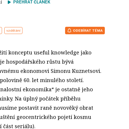
tení
PŘEHRÁT ČLÁNEK
vzdělání
ODEBÍRAT TÉMA
žití konceptu useful knowledge jako
oje hospodářského růstu bývá
lavnému ekonomovi Simonu Kuznetsovi.
v polovině 60. let minulého století.
nalostní ekonomika“ je ostatně jeho
ínky. Na úplný počátek příběhu
musíme postavit raně novověký obrat
opuštění geocentrického pojetí kosmu
 část seriálu).