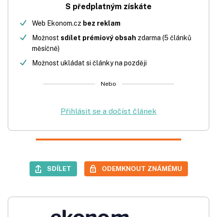
S předplatným získáte
Web Ekonom.cz
bez reklam
Možnost
sdílet prémiový obsah
zdarma (5 článků
měsíčně)
Možnost ukládat si články na později
Nebo
Přihlásit se a dočíst článek
SDÍLET
ODEMKNOUT ZNÁMÉMU