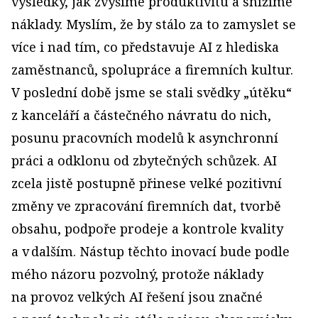
výsledky, jak zvýšíme produktivitu a snížíme
náklady. Myslím, že by stálo za to zamyslet se
více i nad tím, co představuje AI z hlediska
zaměstnanců, spolupráce a firemních kultur.
V poslední době jsme se stali svědky „útěku“
z kanceláří a částečného návratu do nich,
posunu pracovních modelů k asynchronní
práci a odklonu od zbytečných schůzek. AI
zcela jistě postupně přinese velké pozitivní
změny ve zpracování firemních dat, tvorbě
obsahu, podpoře prodeje a kontrole kvality
a v dalším. Nástup těchto inovací bude podle
mého názoru pozvolný, protože náklady
na provoz velkých AI řešení jsou značné