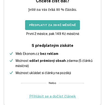
Chcete číst dál?
Ještě na vás čeká 80 % článku.
PŘEDPLATIT ZA 39 KČ MĚSÍČNĚ
První 2 měsíce, pak 149 Kč měsíčně
S předplatným získáte
Web Ekonom.cz
bez reklam
Možnost
sdílet prémiový obsah
zdarma (5 článků
měsíčně)
Možnost ukládat si články na později
Nebo
Přihlásit se a dočíst článek