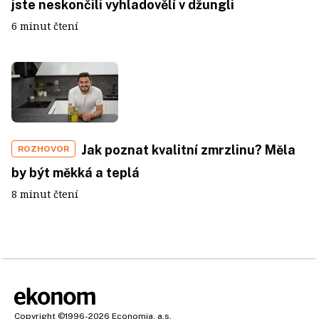
jste neskončili vyhladovělí v džungli
6 minut čtení
Jak poznat kvalitní zmrzlinu? Měla
ROZHOVOR
by být měkká a teplá
8 minut čtení
Copyright
©1996-2026
Economia, a.s.