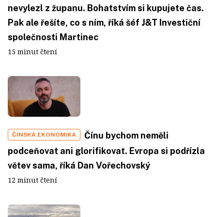
nevylezl z županu. Bohatstvím si kupujete čas.
Pak ale řešíte, co s ním, říká šéf J&T Investiční
společnosti Martinec
15 minut čtení
Čínu bychom neměli
ČÍNSKÁ EKONOMIKA
podceňovat ani glorifikovat. Evropa si podřízla
větev sama, říká Dan Vořechovský
12 minut čtení