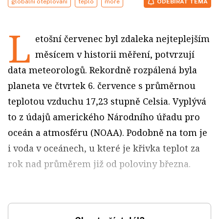
globální oteplování
teplo
moře
ODEBÍRAT TÉMA
L
etošní červenec byl zdaleka nejteplejším
měsícem v historii měření, potvrzují
data meteorologů. Rekordně rozpálená byla
planeta ve čtvrtek 6. července s průměrnou
teplotou vzduchu 17,23 stupně Celsia. Vyplývá
to z údajů amerického Národního úřadu pro
oceán a atmosféru (NOAA). Podobně na tom je
i voda v oceánech, u které je křivka teplot za
rok nad průměrem již od poloviny března.