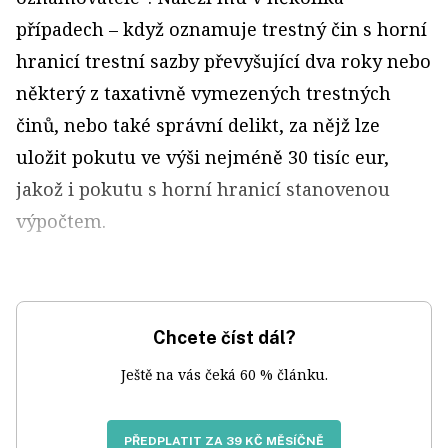
případech – když oznamuje trestný čin s horní
hranicí trestní sazby převyšující dva roky nebo
některý z taxativně vymezených trestných
činů, nebo také správní delikt, za nějž lze
uložit pokutu ve výši nejméně 30 tisíc eur,
jakož i pokutu s horní hranicí stanovenou
výpočtem.
Chcete číst dál?
Ještě na vás čeká 60 % článku.
PŘEDPLATIT ZA 39 KČ MĚSÍČNĚ