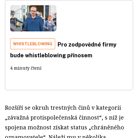
WHISTLEBLOWING
Pro zodpovědné firmy
bude whistleblowing přínosem
4 minuty čtení
Rozšíří se okruh trestných činů v kategorii
„závažná protispolečenská činnost“, s níž je
spojena možnost získat status „chráněného
oznamovatele“. Náleží mu v několika