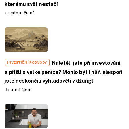
kterému svět nestačí
11 minut čtení
Naletěli jste při investování
INVESTIČNÍ PODVODY
a přišli o velké peníze? Mohlo být i hůř, alespoň
jste neskončili vyhladovělí v džungli
6 minut čtení