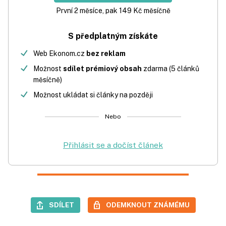
První 2 měsíce, pak 149 Kč měsíčně
S předplatným získáte
Web Ekonom.cz
bez reklam
Možnost
sdílet prémiový obsah
zdarma (5 článků
měsíčně)
Možnost ukládat si články na později
Nebo
Přihlásit se a dočíst článek
SDÍLET
ODEMKNOUT ZNÁMÉMU