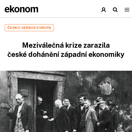
ČESKO VERSUS EVROPA
Meziválečná krize zarazila
české dohánění západní ekonomiky