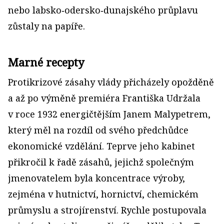
nebo labsko‑odersko‑dunajského průplavu
zůstaly na papíře.
Marné recepty
Protikrizové zásahy vlády přicházely opožděně
a až po výměně premiéra Františka Udržala
v roce 1932 energičtějším Janem Malypetrem,
který měl na rozdíl od svého předchůdce
ekonomické vzdělání. Teprve jeho kabinet
přikročil k řadě zásahů, jejichž společným
jmenovatelem byla koncentrace výroby,
zejména v hutnictví, hornictví, chemickém
průmyslu a strojírenství. Rychle postupovala