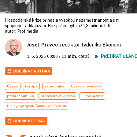
Hospodářská krize přinesla vysokou nezaměstnanost a s ní
spojenou radikalizaci. Bez práce bylo až 1,3 milionu lidí.
autor:
Profimedia
Josef Pravec
, redaktor týdeníku Ekonom
1. 6. 2023
00:00
/ 11 min. čtení
PŘEHRÁT ČLÁN
ODEBÍRAT AUTORA
Česko
Evropa
ekonomika
Československo
první republika
průmyslová výroba
Hitler Adolf
Dějiny byznysu - Česko vs. Evropa
ODEBÍRAT TÉMA