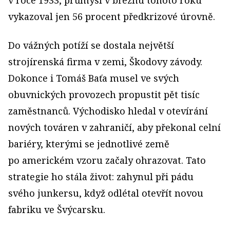
v roce 1933, průmysl v březnu tohoto roku
vykazoval jen 56 procent předkrizové úrovně.
Do vážných potíží se dostala největší
strojírenská firma v zemi, Škodovy závody.
Dokonce i Tomáš Baťa musel ve svých
obuvnických provozech propustit pět tisíc
zaměstnanců. Východisko hledal v otevírání
nových továren v zahraničí, aby překonal celní
bariéry, kterými se jednotlivé země
po americkém vzoru začaly ohrazovat. Tato
strategie ho stála život: zahynul při pádu
svého junkersu, když odlétal otevřít novou
fabriku ve Švýcarsku.