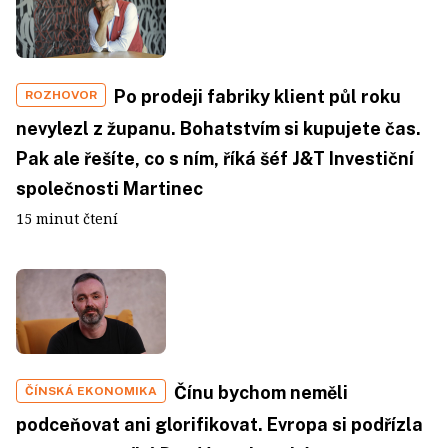
Po prodeji fabriky klient půl roku
ROZHOVOR
nevylezl z županu. Bohatstvím si kupujete čas.
Pak ale řešíte, co s ním, říká šéf J&T Investiční
společnosti Martinec
15 minut čtení
Čínu bychom neměli
ČÍNSKÁ EKONOMIKA
podceňovat ani glorifikovat. Evropa si podřízla