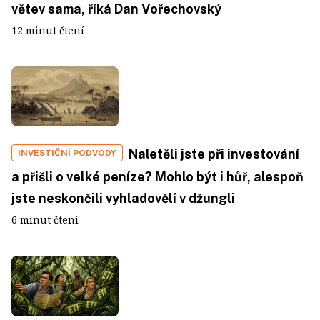
větev sama, říká Dan Vořechovský
12 minut čtení
Naletěli jste při investování
INVESTIČNÍ PODVODY
a přišli o velké peníze? Mohlo být i hůř, alespoň
jste neskončili vyhladovělí v džungli
6 minut čtení