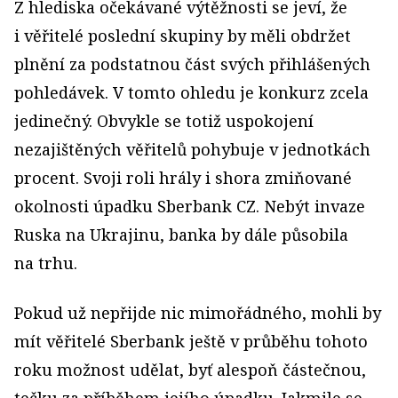
Z hlediska očekávané výtěžnosti se jeví, že
i věřitelé poslední skupiny by měli obdržet
plnění za podstatnou část svých přihlášených
pohledávek. V tomto ohledu je konkurz zcela
jedinečný. Obvykle se totiž uspokojení
nezajištěných věřitelů pohybuje v jednotkách
procent. Svoji roli hrály i shora zmiňované
okolnosti úpadku Sberbank CZ. Nebýt invaze
Ruska na Ukrajinu, banka by dále působila
na trhu.
Pokud už nepřijde nic mimořádného, mohli by
mít věřitelé Sberbank ještě v průběhu tohoto
roku možnost udělat, byť alespoň částečnou,
tečku za příběhem jejího úpadku. Jakmile se