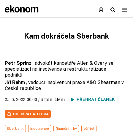
Kam dokráčela Sberbank
Petr Sprinz
, advokát kanceláře Allen & Overy se
specializací na insolvence a restrukturalizace
podniků
Jiří Rahm
, vedoucí insolvenční praxe A&O Shearman v
České republice
25. 5. 2023
00:00
/ 3 min. čtení
PŘEHRÁT ČLÁNEK
ODEBÍRAT AUTORA
Sberbank
insolvence
finanční trhy
věřitel