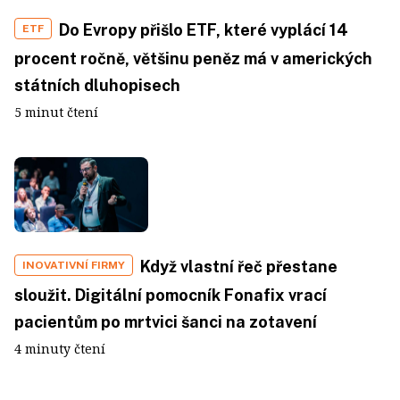
Do Evropy přišlo ETF, které vyplácí 14
ETF
procent ročně, většinu peněz má v amerických
státních dluhopisech
5 minut čtení
Když vlastní řeč přestane
INOVATIVNÍ FIRMY
sloužit. Digitální pomocník Fonafix vrací
pacientům po mrtvici šanci na zotavení
4 minuty čtení