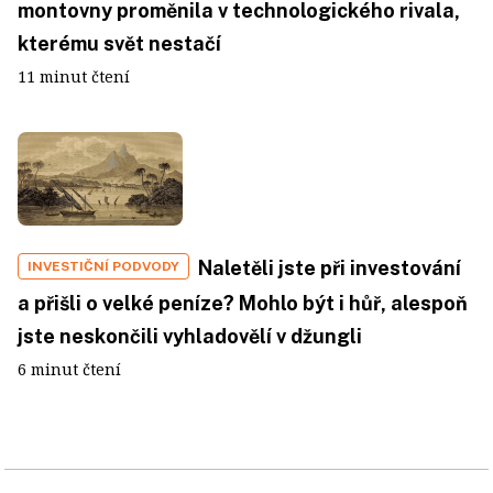
montovny proměnila v technologického rivala,
kterému svět nestačí
11 minut čtení
Naletěli jste při investování
INVESTIČNÍ PODVODY
a přišli o velké peníze? Mohlo být i hůř, alespoň
jste neskončili vyhladovělí v džungli
6 minut čtení