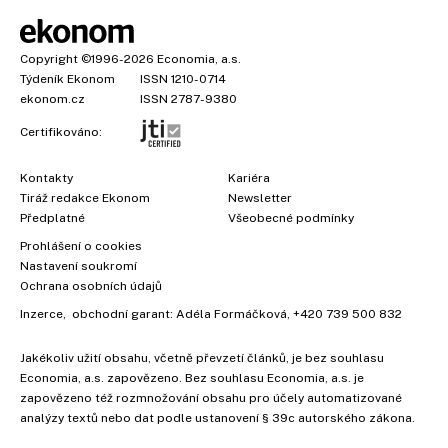
Copyright
©1996-2026
Economia, a.s.
Týdeník Ekonom
ISSN 1210-0714
ekonom.cz
ISSN 2787-9380
Certifikováno:
Kontakty
Kariéra
Tiráž redakce Ekonom
Newsletter
Předplatné
Všeobecné podmínky
Prohlášení o cookies
Nastavení soukromí
Ochrana osobních údajů
Inzerce
, obchodní garant:
Adéla Formáčková
,
+420 739 500 832
Jakékoliv užití obsahu, včetně převzetí článků, je bez souhlasu
Economia, a.s. zapovězeno. Bez souhlasu Economia, a.s. je
zapovězeno též rozmnožování obsahu pro účely automatizované
analýzy textů nebo dat podle ustanovení § 39c autorského zákona.