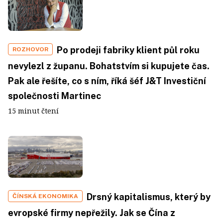
Po prodeji fabriky klient půl roku
ROZHOVOR
nevylezl z županu. Bohatstvím si kupujete čas.
Pak ale řešíte, co s ním, říká šéf J&T Investiční
společnosti Martinec
15 minut čtení
Drsný kapitalismus, který by
ČÍNSKÁ EKONOMIKA
evropské firmy nepřežily. Jak se Čína z