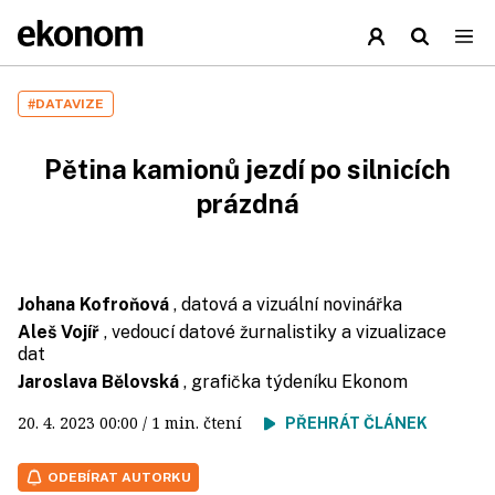
#DATAVIZE
Pětina kamionů jezdí po silnicích
prázdná
Johana Kofroňová
, datová a vizuální novinářka
Aleš Vojíř
, vedoucí datové žurnalistiky a vizualizace
dat
Jaroslava Bělovská
, grafička týdeníku Ekonom
20. 4. 2023
00:00
/ 1 min. čtení
PŘEHRÁT ČLÁNEK
ODEBÍRAT AUTORKU