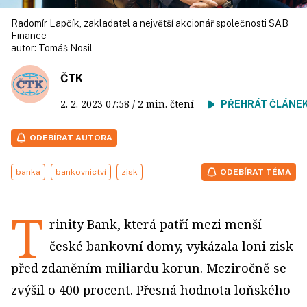
Radomír Lapčík, zakladatel a největší akcionář společnosti SAB
Finance
autor:
Tomáš Nosil
ČTK
2. 2. 2023
07:58
/ 2 min. čtení
PŘEHRÁT ČLÁNE
ODEBÍRAT AUTORA
banka
bankovnictví
zisk
ODEBÍRAT TÉMA
T
rinity Bank, která patří mezi menší
české bankovní domy, vykázala loni zisk
před zdaněním miliardu korun. Meziročně se
zvýšil o 400 procent. Přesná hodnota loňského