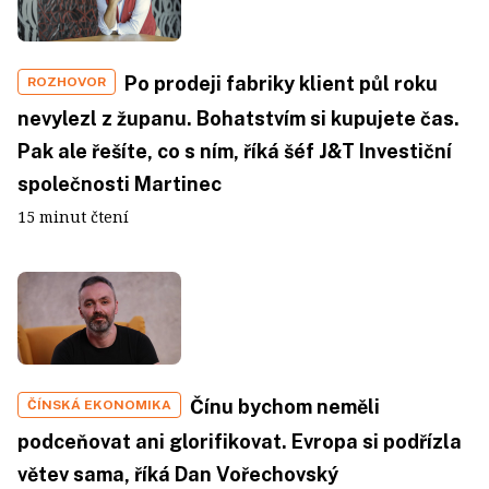
Po prodeji fabriky klient půl roku
ROZHOVOR
nevylezl z županu. Bohatstvím si kupujete čas.
Pak ale řešíte, co s ním, říká šéf J&T Investiční
společnosti Martinec
15 minut čtení
Čínu bychom neměli
ČÍNSKÁ EKONOMIKA
podceňovat ani glorifikovat. Evropa si podřízla
větev sama, říká Dan Vořechovský