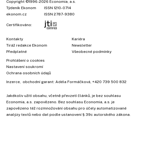
Copyright
©1996-2026
Economia, a.s.
Týdeník Ekonom
ISSN 1210-0714
ekonom.cz
ISSN 2787-9380
Certifikováno:
Kontakty
Kariéra
Tiráž redakce Ekonom
Newsletter
Předplatné
Všeobecné podmínky
Prohlášení o cookies
Nastavení soukromí
Ochrana osobních údajů
×
Inzerce
, obchodní garant:
Adéla Formáčková
,
+420 739 500 832
Jakékoliv užití obsahu, včetně převzetí článků, je bez souhlasu
Economia, a.s. zapovězeno. Bez souhlasu Economia, a.s. je
zapovězeno též rozmnožování obsahu pro účely automatizované
analýzy textů nebo dat podle ustanovení § 39c autorského zákona.