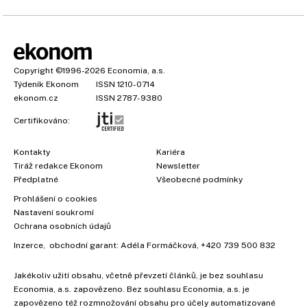
Copyright
©1996-2026
Economia, a.s.
Týdeník Ekonom
ISSN 1210-0714
ekonom.cz
ISSN 2787-9380
Certifikováno:
Kontakty
Kariéra
Tiráž redakce Ekonom
Newsletter
Předplatné
Všeobecné podmínky
Prohlášení o cookies
Nastavení soukromí
Ochrana osobních údajů
Inzerce
, obchodní garant:
Adéla Formáčková
,
+420 739 500 832
Jakékoliv užití obsahu, včetně převzetí článků, je bez souhlasu
Economia, a.s. zapovězeno. Bez souhlasu Economia, a.s. je
zapovězeno též rozmnožování obsahu pro účely automatizované