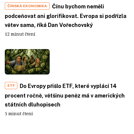
Čínu bychom neměli
ČÍNSKÁ EKONOMIKA
podceňovat ani glorifikovat. Evropa si podřízla
větev sama, říká Dan Vořechovský
12 minut čtení
Do Evropy přišlo ETF, které vyplácí 14
ETF
procent ročně, většinu peněz má v amerických
státních dluhopisech
5 minut čtení