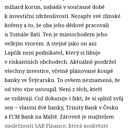
miliard korun, nabádá v současné době
k investiční zdrženlivosti. Nezapře své zlínské
kořeny a to, že oba jeho dědové pracovali
u Tomáše Bati. Ten je mimochodem jeho
velkým vzorem. A stejně jako on ani
Lapčík není podnikatel, který si libuje
v riskantních obchodech. Aktuálně pozdržel
všechny investice, včetně plánované koupě
banky ve Švýcarsku. To ovšem neznamená, že
od této vize ustoupil. Není z těch, kteří
se vzdávají. Což dokazuje i fakt, že si splnil svůj
sen − vlastní dvě banky, Trinity Bank v Česku
a FCM Bank na Maltě. Zároveň je majitelem
společnosti SAB Finance, která poskytuje