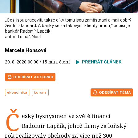
„Češi jsou pracovití, takže díky tomu jsou zaměstnaní a mají dobrý
životní standard. A banky se za takovými klienty hrnou,“ popisuje
bankéř Radomír Lapčík.
autor:
Tomáš Nosil
Marcela Honsová
20. 8. 2020
00:00
/ 15 min. čtení
PŘEHRÁT ČLÁNEK
ODEBÍRAT AUTORKU
ekonomika
koruna
ODEBÍRAT TÉMA
Č
eský byznysmen ve světě financí
Radomír Lapčík, jehož firmy za loňský
rok realizovaly obchody za více než 300