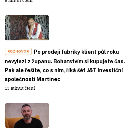
8 minut čtení
Po prodeji fabriky klient půl roku
ROZHOVOR
nevylezl z županu. Bohatstvím si kupujete čas.
Pak ale řešíte, co s ním, říká šéf J&T Investiční
společnosti Martinec
15 minut čtení