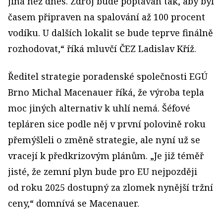
jiná než dnes. Zdroj bude poptáván tak, aby byl
časem připraven na spalování až 100 procent
vodíku. U dalších lokalit se bude teprve finálně
rozhodovat,“ říká mluvčí ČEZ Ladislav Kříž.
Ředitel strategie poradenské společnosti EGÚ
Brno Michal Macenauer říká, že výroba tepla
moc jiných alternativ k uhlí nemá. Šéfové
tepláren sice podle něj v první polovině roku
přemýšleli o změně strategie, ale nyní už se
vracejí k předkrizovým plánům. „Je již téměř
jisté, že zemní plyn bude pro EU nejpozději
od roku 2025 dostupný za zlomek nynější tržní
ceny,“ domnívá se Macenauer.