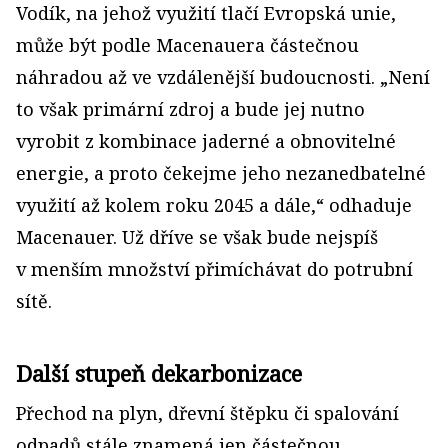
Vodík, na jehož využití tlačí Evropská unie,
může být podle Macenauera částečnou
náhradou až ve vzdálenější budoucnosti. „Není
to však primární zdroj a bude jej nutno
vyrobit z kombinace jaderné a obnovitelné
energie, a proto čekejme jeho nezanedbatelné
využití až kolem roku 2045 a dále,“ odhaduje
Macenauer. Už dříve se však bude nejspíš
v menším množství přimíchávat do potrubní
sítě.
Další stupeň dekarbonizace
Přechod na plyn, dřevní štěpku či spalování
odpadů stále znamená jen částečnou