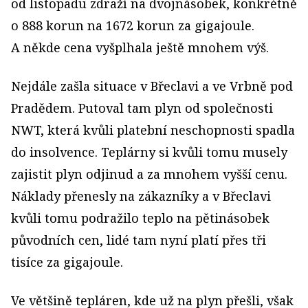
od listopadu zdraží na dvojnásobek, konkrétně
o 888 korun na 1672 korun za gigajoule.
A někde cena vyšplhala ještě mnohem výš.
Nejdále zašla situace v Břeclavi a ve Vrbně pod
Pradědem. Putoval tam plyn od společnosti
NWT, která kvůli platební neschopnosti spadla
do insolvence. Teplárny si kvůli tomu musely
zajistit plyn odjinud a za mnohem vyšší cenu.
Náklady přenesly na zákazníky a v Břeclavi
kvůli tomu podražilo teplo na pětinásobek
původních cen, lidé tam nyní platí přes tři
tisíce za gigajoule.
Ve většině tepláren, kde už na plyn přešli, však