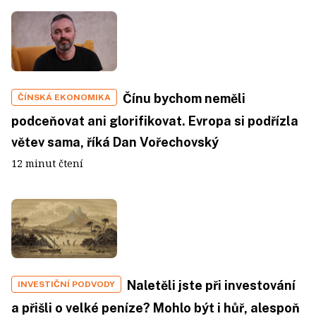
Čínu bychom neměli
ČÍNSKÁ EKONOMIKA
podceňovat ani glorifikovat. Evropa si podřízla
větev sama, říká Dan Vořechovský
12 minut čtení
Naletěli jste při investování
INVESTIČNÍ PODVODY
a přišli o velké peníze? Mohlo být i hůř, alespoň