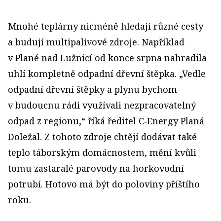
Mnohé teplárny nicméně hledají různé cesty
a budují multipalivové zdroje. Například
v Plané nad Lužnicí od konce srpna nahradila
uhlí kompletně odpadní dřevní štěpka. „Vedle
odpadní dřevní štěpky a plynu bychom
v budoucnu rádi využívali nezpracovatelný
odpad z regionu,“ říká ředitel C‑Energy Planá
Doležal. Z tohoto zdroje chtějí dodávat také
teplo táborským domácnostem, mění kvůli
tomu zastaralé parovody na horkovodní
potrubí. Hotovo má být do poloviny příštího
roku.