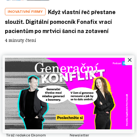
Když vlastní řeč přestane
INOVATIVNÍ FIRMY
sloužit. Digitální pomocník Fonafix vrací
pacientům po mrtvici šanci na zotavení
4 minuty čtení
×
Copyright
©1996-2026
Economia, a.s.
Týdeník Ekonom
ISSN 1210-0714
ekonom.cz
ISSN 2787-9380
Certifikováno:
Kontakty
Kariéra
Tiráž redakce Ekonom
Newsletter