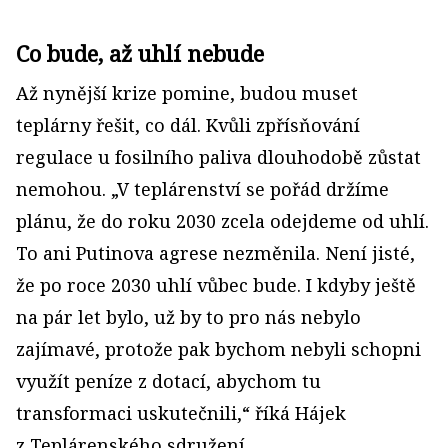
Co bude, až uhlí nebude
Až nynější krize pomine, budou muset
teplárny řešit, co dál. Kvůli zpřísňování
regulace u fosilního paliva dlouhodobě zůstat
nemohou. „V teplárenství se pořád držíme
plánu, že do roku 2030 zcela odej­deme od uhlí.
To ani Putinova agrese nezměnila. Není jisté,
že po roce 2030 uhlí vůbec bude. I kdyby ještě
na pár let bylo, už by to pro nás nebylo
zajímavé, protože pak bychom nebyli schopni
využít peníze z dotací, abychom tu
transformaci uskutečnili,“ říká Hájek
z Teplárenského sdružení.