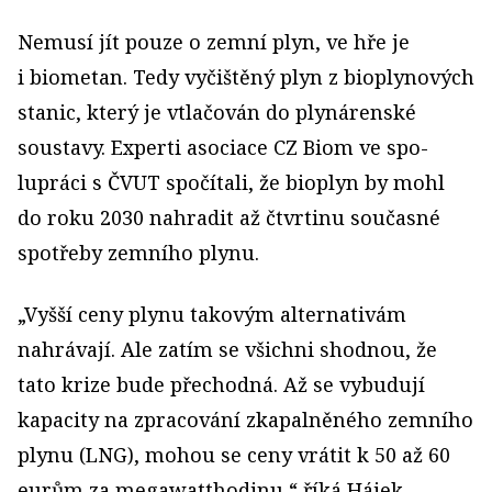
Nemusí jít pouze o zemní plyn, ve hře je
i biometan. Tedy vyčištěný plyn z bioplynových
stanic, který je vtlačován do plynárenské
soustavy. Experti asociace CZ Biom ve spo­
lupráci s ČVUT spočítali, že bioplyn by mohl
do roku 2030 nahradit až čtvrtinu současné
spotřeby zemního plynu.
„Vyšší ceny plynu takovým alternativám
nahrávají. Ale zatím se všichni shodnou, že
tato krize bude přechodná. Až se vybudují
kapacity na zpracování zkapalněného zemního
plynu (LNG), mohou se ceny vrátit k 50 až 60
eurům za megawatthodinu,“ říká Hájek.