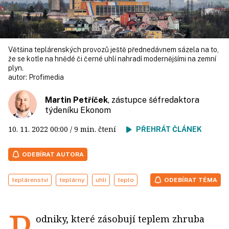
Většina teplárenských provozů ještě přednedávnem sázela na to,
že se kotle na hnědé či černé uhlí nahradí modernějšími na zemní
plyn.
autor:
Profimedia
Martin Petříček
, zástupce šéfredaktora
týdeníku Ekonom
10. 11. 2022
00:00
/ 9 min. čtení
PŘEHRÁT ČLÁNEK
ODEBÍRAT AUTORA
teplárenství
teplárny
uhlí
teplo
ODEBÍRAT TÉMA
P
odniky, které zásobují teplem zhruba