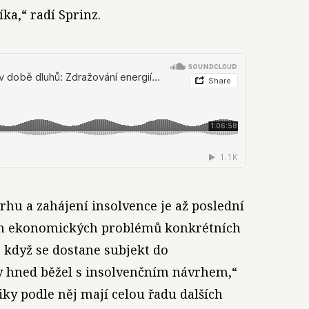
íka,“ radí Sprinz.
hu a zahájení insolvence je až poslední
um ekonomických problémů konkrétních
e když se dostane subjekt do
y hned běžel s insolvenčním návrhem,“
ky podle něj mají celou řadu dalších