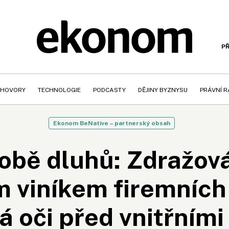
PŘ
HOVORY
TECHNOLOGIE
PODCASTY
DĚJINY BYZNYSU
PRÁVNÍ 
Ekonom BeNative – partnerský obsah
obě dluhů: Zdražová
 viníkem firemních 
rá oči před vnitřním