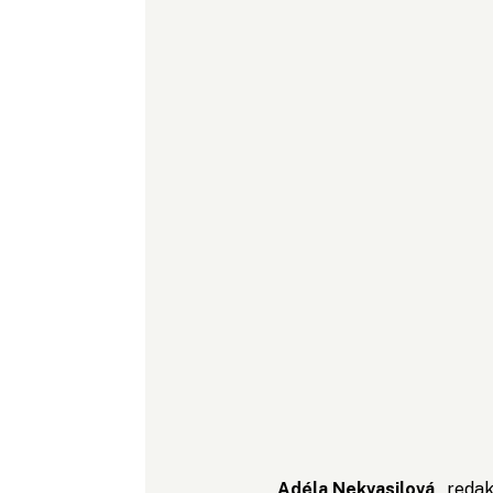
Adéla Nekvasilová
, reda