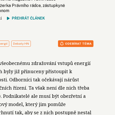
žerka Právního rádce, zástupkyně
konom
tení
PŘEHRÁT ČLÁNEK
ergií
Debaty HN
ODEBÍRAT TÉMA
 všeobecnému zdražování vstupů energií
h byly již přinuceny přistoupit k
sti. Odborníci tak očekávají nárůst
ních řízení. Ta však není dle nich třeba
 Podnikatelé ale musí být obezřetní a
sový model, který jim pomůže
nutí tak, aby se z nich postupně nestal