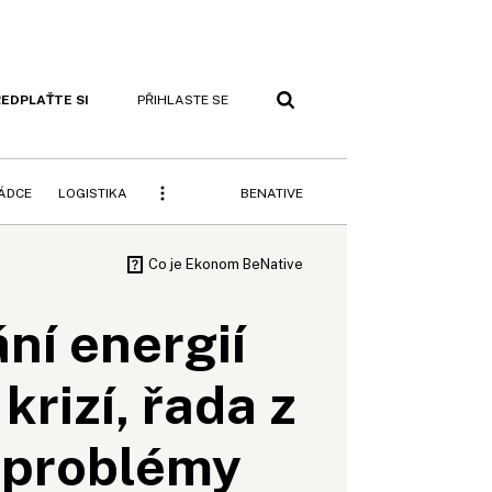
EDPLAŤTE SI
PŘIHLASTE SE
BENATIVE
RÁDCE
LOGISTIKA
ní energií
krizí, řada z
i problémy