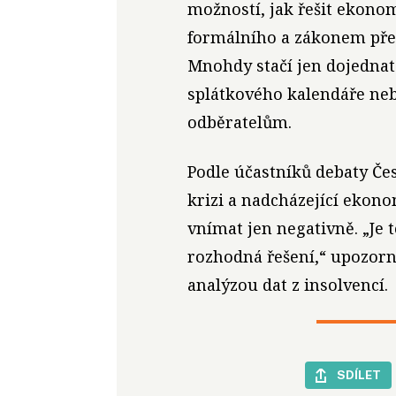
možností, jak řešit ekonom
formálního a zákonem přes
Mnohdy stačí jen dojednat
splátkového kalendáře neb
odběratelům.
Podle účastníků debaty Če
krizi a nadcházející ekon
vnímat jen negativně. „Je 
rozhodná řešení,“ upozorni
analýzou dat z insolvencí.
SDÍLET