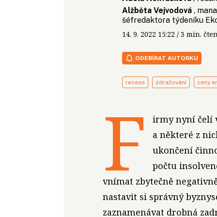
Alžběta Vejvodová
, mana
šéfredaktora týdeníku E
14. 9. 2022
15:22
/ 3 min. č
ODEBÍRAT AUTORKU
recese
zdražování
ceny en
F
irmy nyní čelí
a některé z nic
ukončení činno
počtu insolvenč
vnímat zbytečně negativně.
nastavit si správný byzny
zaznamenávat drobná zadrh