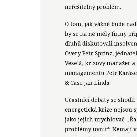
neřešitelný problém.
O tom, jak vážné bude nad
by se na ně měly firmy při
dluhů diskutovali insolve
Overy Petr Sprinz, jednate
Veselá, krizový manažer a
managementu Petr Karásek
& Case Jan Linda.
Účastníci debaty se shodl
energetická krize nejsou s
jako jejich urychlovač. „
problémy uvnitř. Nemají v