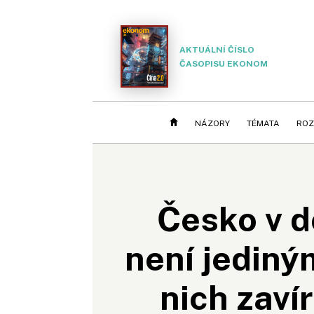
AKTUÁLNÍ ČÍSLO
ČASOPISU EKONOM
NÁZORY
TÉMATA
ROZ
Česko v d
není jediným
nich zaví