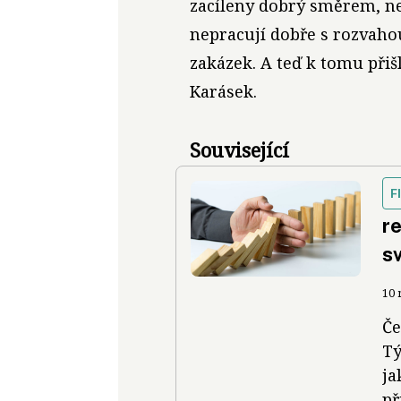
zacíleny dobrý směrem, n
nepracují dobře s rozvaho
zakázek. A teď k tomu přišl
Karásek.
Související
F
re
s
10 
Če
Tý
ja
př