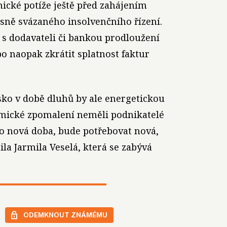
ické potíže ještě před zahájením
ně svázaného insolvenčního řízení.
 s dodavateli či bankou prodloužení
o naopak zkrátit splatnost faktur
sko v době dluhů by ale energetickou
omické zpomalení neměli podnikatelé
to nová doba, bude potřebovat nová,
la Jarmila Veselá, která se zabývá
ODEMKNOUT ZNÁMÉMU