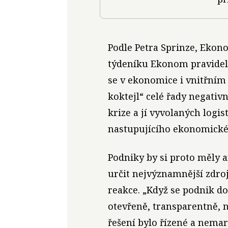
Podle Petra Sprinze, Ekon
týdeníku Ekonom pravideln
se v ekonomice i vnitřním
koktejl“ celé řady negativ
krize a jí vyvolaných logi
nastupujícího ekonomické
Podniky by si proto měly a
určit nejvýznamnější zdroj
reakce. „Když se podnik do
otevřeně, transparentně, n
řešení bylo řízené a nemarn