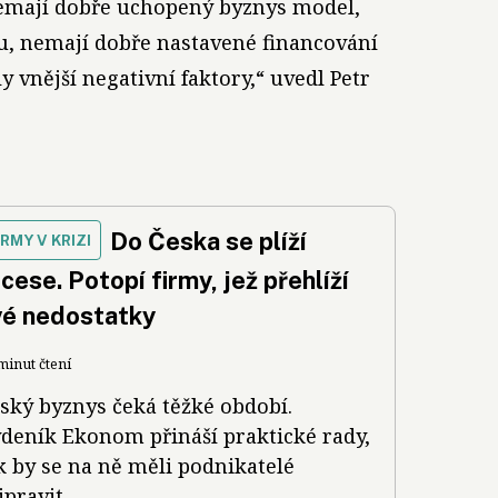
emají dobře uchopený byznys model,
u, nemají dobře nastavené financování
y vnější negativní faktory,“ uvedl Petr
Do Česka se plíží
IRMY V KRIZI
cese. Potopí firmy, jež přehlíží
vé nedostatky
minut čtení
ský byznys čeká těžké období.
deník Ekonom přináší praktické rady,
k by se na ně měli podnikatelé
ipravit.