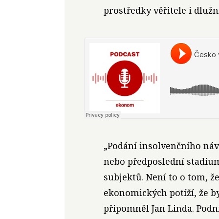
prostředky věřitele i dlužn
„Podání insolvenčního návr
nebo předposlední stadi
subjektů. Není to o tom, ž
ekonomických potíží, že b
připomněl Jan Linda. Podni