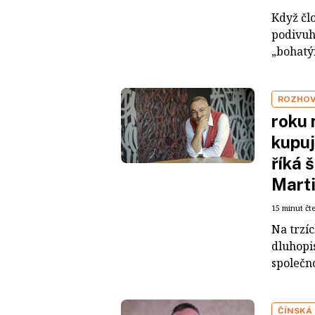
Když čl
podivuh
„bohatým
ROZHO
roku 
kupuj
říká 
Mart
15 minut čt
Na trzí
dluhopis
společno
ČÍNSKÁ