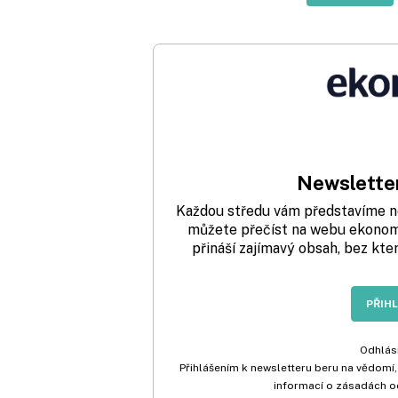
Newsletter
Každou středu vám představíme nej
můžete přečíst na webu ekonom.
přináší zajímavý obsah, bez kte
PŘIH
Odhlási
Přihlášením k newsletteru beru na vědomí,
informací o zásadách o