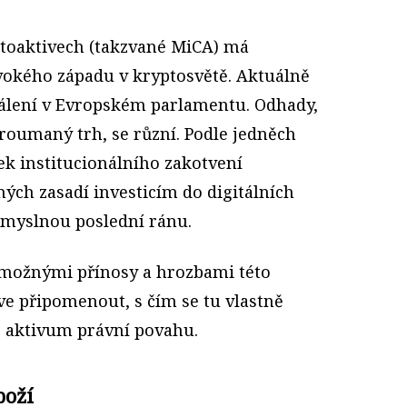
ptoaktivech (takzvané MiCA) má
ivokého západu v kryptosvětě. Aktuálně
válení v Evropském parlamentu. Odhady,
roumaný trh, se různí. Podle jedněch
ek institucionálního zakotvení
ných zasadí investicím do digitálních
pomyslnou poslední ránu.
možnými přínosy a hroz­bami této
ve připomenout, s čím se tu vlastně
o aktivum právní povahu.
boží