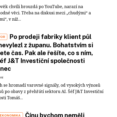
ověk chvíli brouzdá po YouTube, narazí na
odné věci. Třeba na diskusi mezi „chudými“ a
i“, v níž...
Po prodeji fabriky klient půl
VOR
nevylezl z županu. Bohatstvím si
ete čas. Pak ale řešíte, co s ním,
šéf J&T Investiční společnosti
inec
ení
ch se hromadí varovné signály, od vysokých výnosů
ů po obavy z přehřátí sektoru AI. Šéf J&T Investiční
sti Tomáš...
Čínu bychom neměli
 EKONOMIKA