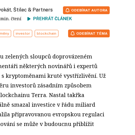
vokát, Štilec & Partners
ODEBÍRAT AUTORA
5 min. čtení
PŘEHRÁT ČLÁNEK
oměny
investor
blockchain
ODEBÍRAT TÉMA
tu zelených sloupců doprovázeném
entáři některých novinářů i expertů
h s kryptoměnami kruté vystřízlivění. Už
ěru investorů zásadním způsobem
lockchainu Terra. Nastal takřka
lně smazal investice v řádu miliard
chlila připravovanou ­evropskou regulaci
ování se může v budoucnu přiblížit