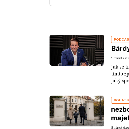
PODCA
Bárdy
1 minuta čt
Jak se t
tímto z
jaký sp
BOHATS
nezbo
maje
8 minut čte