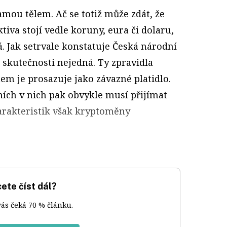
mou tělem. Ač se totiž může zdát, že
ktiva stojí vedle koruny, eura či dolaru,
á. Jak setrvale konstatuje Česká národní
 skutečnosti nejedná. Ty zpravidla
em je prosazuje jako závazné platidlo.
ích v nich pak obvykle musí přijímat
harakteristik však kryptoměny
ete číst dál?
vás čeká 70 % článku.