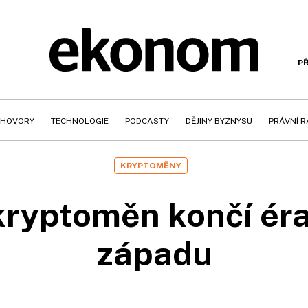
PŘ
HOVORY
TECHNOLOGIE
PODCASTY
DĚJINY BYZNYSU
PRÁVNÍ 
KRYPTOMĚNY
kryptoměn končí ér
západu