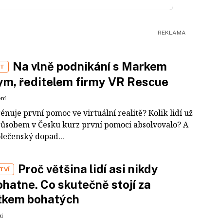
Na vlně podnikání s Markem
ST
m, ředitelem firmy VR Rescue
ení
rénuje první pomoc ve virtuální realitě? Kolik lidí už
působem v Česku kurz první pomoci absolvovalo? A
olečenský dopad...
Proč většina lidí asi nikdy
TVÍ
hatne. Co skutečně stojí za
tkem bohatých
ní