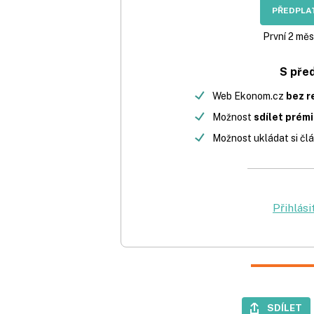
PŘEDPLAT
První 2 měs
S pře
Web Ekonom.cz
bez r
Možnost
sdílet prém
Možnost ukládat si člá
Přihlási
SDÍLET