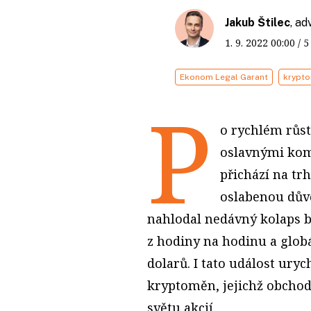
Jakub Štilec
, ad
1. 9. 2022
00:00
/ 
Ekonom Legal Garant
krypt
P
o rychlém růs
oslavnými kom
přichází na tr
oslabenou dův
nahlodal nedávný kolaps b
z hodiny na hodinu a globá
dolarů. I tato událost ury
kryptoměn, jejichž obchod
světu akcií.