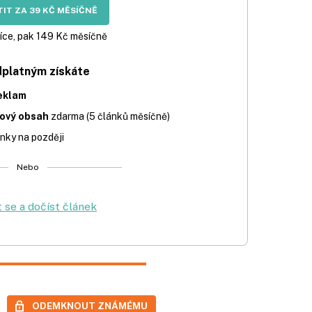
IT ZA 39 KČ MĚSÍČNĚ
íce, pak 149 Kč měsíčně
dplatným získáte
eklam
iový obsah
zdarma (5 článků měsíčně)
nky na později
Nebo
t se a dočíst článek
ODEMKNOUT ZNÁMÉMU