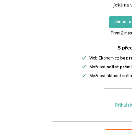
Ještě na 
PŘEDPLAT
První 2 měs
S pře
Web Ekonom.cz
bez r
Možnost
sdílet prém
Možnost ukládat si člá
Přihlási