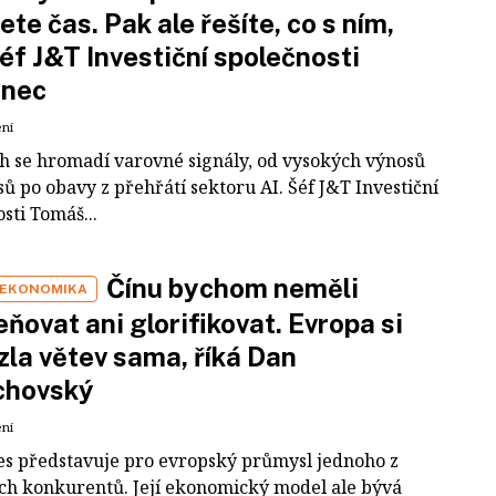
ete čas. Pak ale řešíte, co s ním,
šéf J&T Investiční společnosti
inec
ení
ch se hromadí varovné signály, od vysokých výnosů
ů po obavy z přehřátí sektoru AI. Šéf J&T Investiční
sti Tomáš...
Čínu bychom neměli
 EKONOMIKA
ňovat ani glorifikovat. Evropa si
zla větev sama, říká Dan
chovský
ení
es představuje pro evropský průmysl jednoho z
ích konkurentů. Její ekonomický model ale bývá