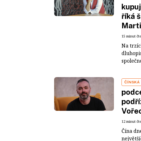
kupuj
říká 
Mart
15 minut čt
Na trzí
dluhopis
společno
ČÍNSKÁ
podce
podří
Voře
12 minut čt
Čína dn
největš