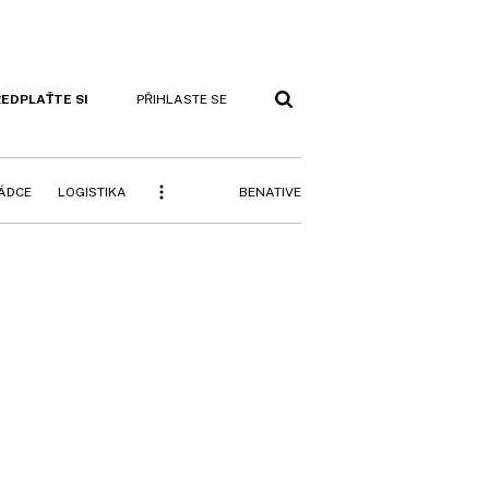
EDPLAŤTE SI
PŘIHLASTE SE
BENATIVE
RÁDCE
LOGISTIKA