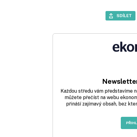
SDÍLET
Newsletter
Každou středu vám představíme nej
můžete přečíst na webu ekonom.
přináší zajímavý obsah, bez kte
PŘIH