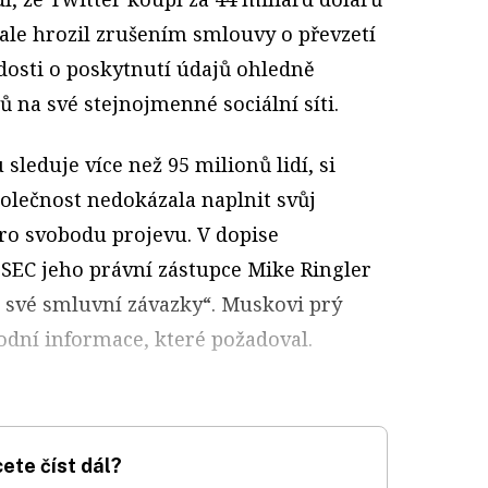
i ale hrozil zrušením smlouvy o převzetí
ádosti o poskytnutí údajů ohledně
 na své stejnojmenné sociální síti.
sleduje více než 95 milionů lidí, si
společnost nedokázala naplnit svůj
pro svobodu projevu. V dopise
SEC jeho právní zástupce Mike Ringler
l své smluvní závazky“. Muskovi prý
odní informace, které požadoval.
ete číst dál?