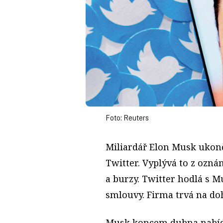
Foto: Reuters
Miliardář Elon Musk ukonč
Twitter. Vyplývá to z ozn
a burzy. Twitter hodlá s 
smlouvy. Firma trvá na d
Musk koncem dubna nabídl,