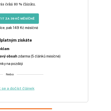
vás čeká 80 % článku.
IT ZA 39 KČ MĚSÍČNĚ
íce, pak 149 Kč měsíčně
dplatným získáte
eklam
iový obsah
zdarma (5 článků měsíčně)
nky na později
Nebo
t se a dočíst článek