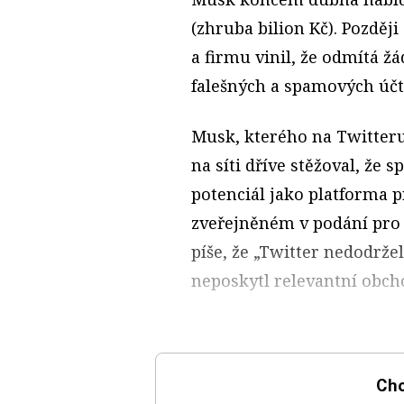
(zhruba bilion Kč). Pozděj
a firmu vinil, že odmítá ž
falešných a spamových účtů
Musk, kterého na Twitteru 
na síti dříve stěžoval, že 
potenciál jako platforma 
zveřejněném v podání pro 
píše, že „Twitter nedodrže
neposkytl relevantní obch
Chc