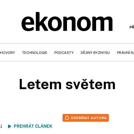
PŘ
HOVORY
TECHNOLOGIE
PODCASTY
DĚJINY BYZNYSU
PRÁVNÍ 
Letem světem
ODEBÍRAT AUTORA
tení
PŘEHRÁT ČLÁNEK