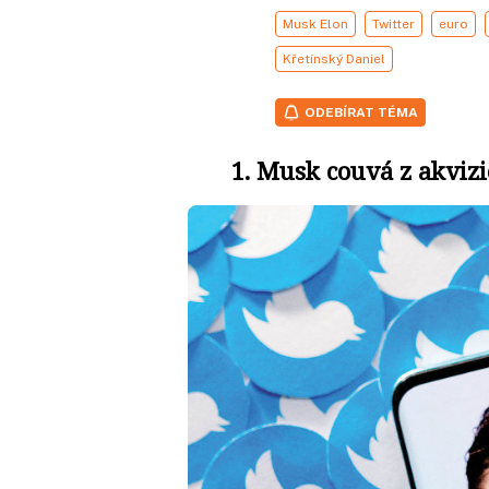
Musk Elon
Twitter
euro
Křetínský Daniel
ODEBÍRAT TÉMA
1. Musk couvá z akvizi