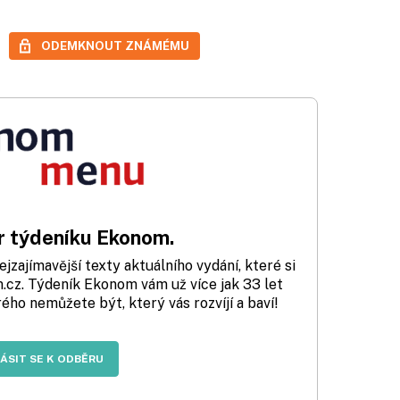
ODEMKNOUT ZNÁMÉMU
 týdeníku Ekonom.
zajímavější texty aktuálního vydání, které si
cz. Týdeník Ekonom vám už více jak 33 let
rého nemůžete být, který vás rozvíjí a baví!
LÁSIT SE K ODBĚRU