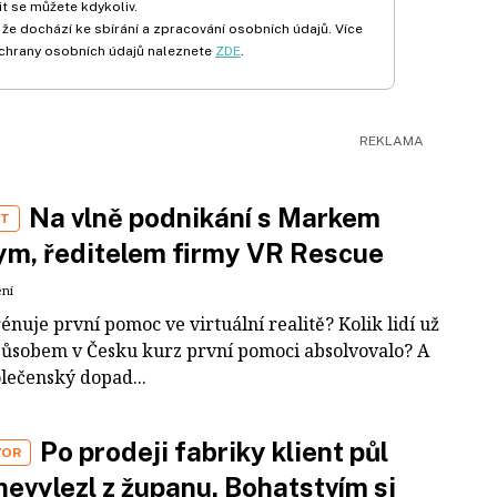
t se můžete kdykoliv.
 že dochází ke sbírání a zpracování osobních údajů. Více
chrany osobních údajů naleznete
ZDE
.
Na vlně podnikání s Markem
ST
m, ředitelem firmy VR Rescue
ení
rénuje první pomoc ve virtuální realitě? Kolik lidí už
působem v Česku kurz první pomoci absolvovalo? A
olečenský dopad...
Po prodeji fabriky klient půl
VOR
nevylezl z županu. Bohatstvím si