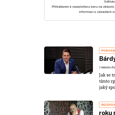
Odhlási
Přihlášením k newsletteru beru na vědomí,
informací o zásadách o
PODCA
Bárdy
1 minuta čt
Jak se t
tímto z
jaký sp
ROZHO
roku 