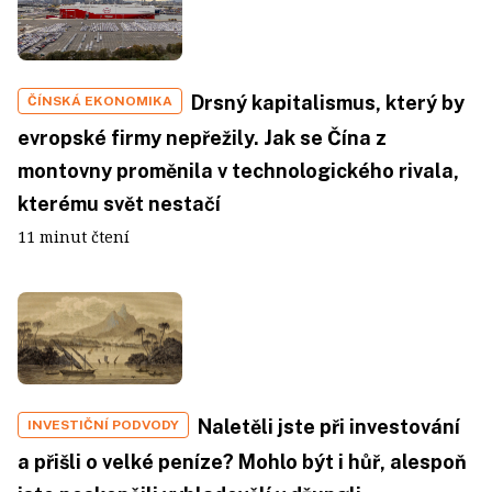
Drsný kapitalismus, který by
ČÍNSKÁ EKONOMIKA
evropské firmy nepřežily. Jak se Čína z
montovny proměnila v technologického rivala,
kterému svět nestačí
11 minut čtení
Naletěli jste při investování
INVESTIČNÍ PODVODY
a přišli o velké peníze? Mohlo být i hůř, alespoň