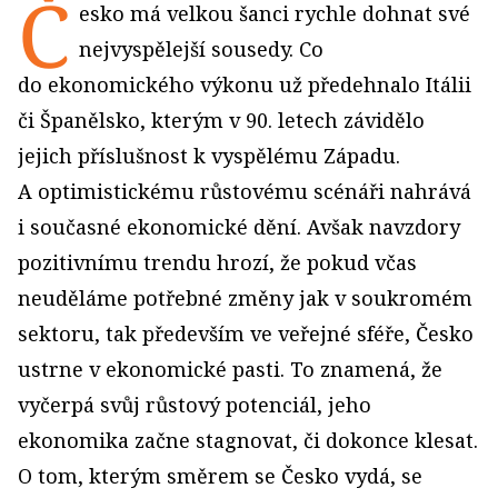
Č
esko má velkou šanci rychle dohnat své
nejvyspělejší sousedy. Co
do ekonomického výkonu už předehnalo Itálii
či Španělsko, kterým v 90. letech závidělo
jejich příslušnost k vyspělému Západu.
A optimistickému růstovému scénáři nahrává
i současné ekonomické dění. Avšak navzdory
pozitivnímu trendu hrozí, že pokud včas
neuděláme potřebné změny jak v soukromém
sektoru, tak především ve veřejné sféře, Česko
ustrne v ekonomické pasti. To znamená, že
vyčerpá svůj růstový potenciál, jeho
ekonomika začne stagnovat, či dokonce klesat.
O tom, kterým směrem se Česko vydá, se