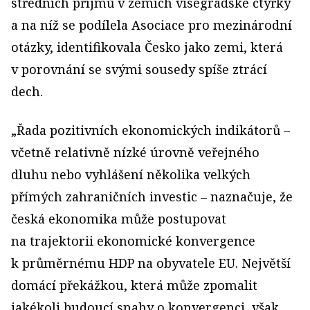
středních příjmů v zemích visegrádské čtyřky
a na níž se podílela Asociace pro mezinárodní
otázky, identifikovala Česko jako zemi, která
v porovnání se svými sousedy spíše ztrácí
dech.
„Řada pozitivních ekonomických indikátorů –
včetně relativně nízké úrovně veřejného
dluhu nebo vyhlášení několika velkých
přímých zahraničních investic – naznačuje, že
česká ekonomika může postupovat
na trajektorii ekonomické konvergence
k průměrnému HDP na obyvatele EU. Největší
domácí překážkou, která může zpomalit
jakékoli budoucí snahy o konvergenci, však