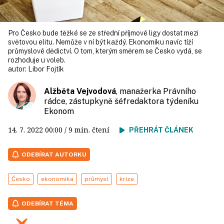
Pro Česko bude těžké se ze střední příjmové ligy dostat mezi
světovou elitu. Nemůže v ní být každý. Ekonomiku navíc tíží
průmyslové dědictví. O tom, kterým směrem se Česko vydá, se
rozhoduje u voleb.
autor:
Libor Fojtík
Alžběta Vejvodová
, manažerka Právního
rádce, zástupkyně šéfredaktora týdeníku
Ekonom
14. 7. 2022
00:00
/ 9 min. čtení
PŘEHRÁT ČLÁNEK
ODEBÍRAT AUTORKU
Česko
ekonomika
průmysl
krize
ODEBÍRAT TÉMA