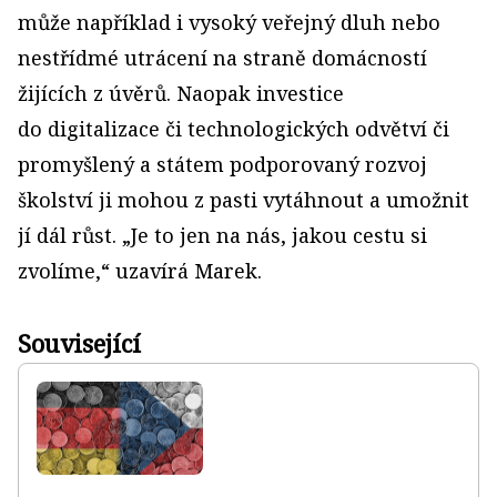
může například i vysoký veřejný dluh nebo
nestřídmé utrácení na straně domácností
žijících z úvěrů. Naopak investice
do digitalizace či technologických odvětví či
promyšlený a státem podporovaný rozvoj
školství ji mohou z pasti vytáhnout a umožnit
jí dál růst. „Je to jen na nás, jakou cestu si
zvolíme,“ uzavírá Marek.
Související