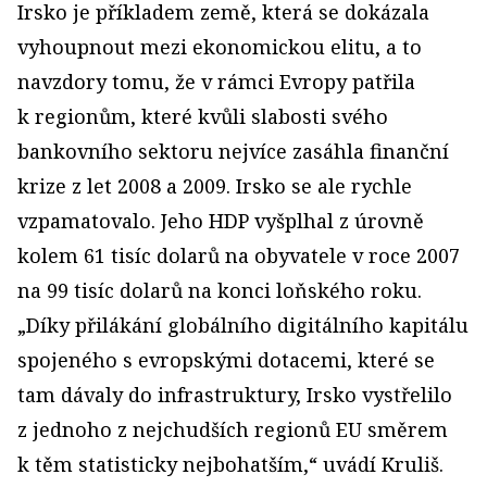
Irsko je příkladem země, která se dokázala
vyhoupnout mezi ekonomickou elitu, a to
navzdory tomu, že v rámci Evropy patřila
k regionům, které kvůli slabosti svého
bankovního sektoru nejvíce zasáhla finanční
krize z let 2008 a 2009. Irsko se ale rychle
vzpamatovalo. Jeho HDP vyšplhal z úrovně
kolem 61 tisíc dolarů na obyvatele v roce 2007
na 99 tisíc dolarů na konci loňského roku.
„Díky přilákání globálního digitálního kapitálu
spojeného s evropskými dotacemi, které se
tam dávaly do infrastruktury, Irsko vystřelilo
z jednoho z nejchudších regionů EU směrem
k těm statisticky nejbohatším,“ uvádí Kruliš.