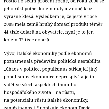
rostlo i o sedm procent ročně, od roku 2000 se
jeho růst potácí kolem nuly a v době krizí
výrazně klesá. Výsledkem je, že ještě v roce
2008 měla země hrubý domácí produkt téměř
41 tisíc dolarů na obyvatele, nyní je to jen
kolem 32 tisíc dolarů.
Vývoj italské ekonomiky podle ekonomů
poznamenala především politická nestabilita.
„Chaos v politice, populismus střídající jiný
populismus ekonomice neprospívá a je to
vidět ve všech aspektech tamního
hospodářského života – na růstu,
na potenciálu růstu italské ekonomiky,
zaměstnanosti,“ popisuje ekonom David