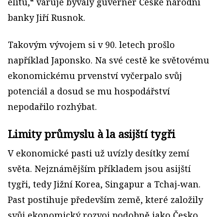
elitu,“ varuje bývalý guvernér České národní
banky Jiří Rusnok.
Takovým vývojem si v 90. letech prošlo
například Japonsko. Na své cestě ke světovému
ekonomickému prvenství vyčerpalo svůj
potenciál a dosud se mu hospodářství
nepodařilo rozhýbat.
Limity průmyslu à la asijští tygři
V ekonomické pasti už uvízly desítky zemí
světa. Nejznámějším příkladem jsou asijští
tygři, tedy Jižní Korea, Singapur a Tchaj‑wan.
Past postihuje především země, které založily
svůj ekonomický rozvoj podobně jako Česko