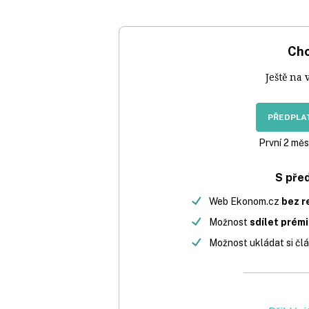
Chc
Ještě na 
PŘEDPLAT
První 2 měs
S pře
Web Ekonom.cz
bez r
Možnost
sdílet prém
Možnost ukládat si člá