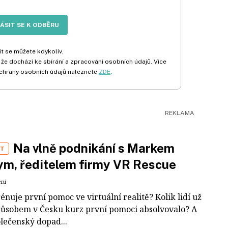
LÁSIT SE K ODBĚRU
t se můžete kdykoliv.
 že dochází ke sbírání a zpracování osobních údajů. Více
chrany osobních údajů naleznete
ZDE
.
Na vlně podnikání s Markem
ST
m, ředitelem firmy VR Rescue
ení
rénuje první pomoc ve virtuální realitě? Kolik lidí už
působem v Česku kurz první pomoci absolvovalo? A
olečenský dopad...