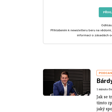
PŘIH
Odhlási
Přihlášením k newsletteru beru na vědomí,
informací o zásadách o
PODCA
Bárdy
1 minuta čt
Jak se t
tímto z
jaký sp