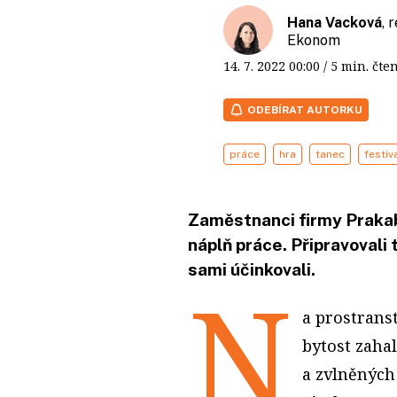
Hana Vacková
, 
Ekonom
14. 7. 2022
00:00
/ 5 min. č
ODEBÍRAT AUTORKU
práce
hra
tanec
festiv
Zaměstnanci firmy Prakab 
náplň práce. Připravovali 
sami účinkovali.
N
a prostrans
bytost zaha
a zvlněných