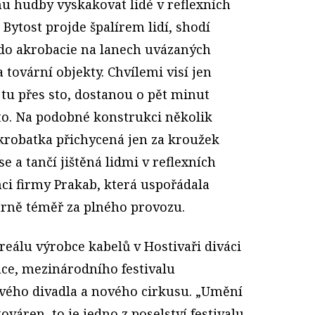
mu hudby vyskakovat lidé v reflexních
. Bytost projde špalírem lidí, shodí
do akrobacie na lanech uvázaných
 tovární objekty. Chvílemi visí jen
e tu přes sto, dostanou o pět minut
sto. Na podobné konstrukci několik
akrobatka přichycená jen za kroužek
e a tančí jištěná lidmi v reflexních
ci firmy Prakab, která uspořádala
várně téměř za plného provozu.
areálu výrobce kabelů v Hostivaři diváci
ce, mezi­národního festivalu
vého divadla a nového cirkusu. „Umění
 továren, to je jedno z poselství festivalu