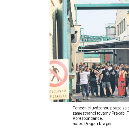
Tanečnici uvázanou pouze za drd
zaměstnanci továrny Prakab. Fi
Korespondance.
autor:
Dragan Dragin