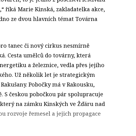
“ říká Marie Kinská, zakladatelka akce,
jedno ze dvou hlavních témat Továrna
 pro tanec či nový cirkus nesmírně
ká. Cesta umělců do továrny, která
nergetiku a železnice, vedla přes jejího
ého. Už několik let je strategickým
 Rakušany. Pobočky má v Rakousku,
ě. S českou pobočkou pár spolupracuje
, který na zámku Kinských ve Žďáru nad
u rozvoje řemesel a jejich propagace