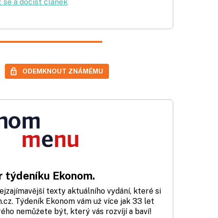
t se a dočíst článek
ODEMKNOUT ZNÁMÉMU
 týdeníku Ekonom.
zajímavější texty aktuálního vydání, které si
cz. Týdeník Ekonom vám už více jak 33 let
rého nemůžete být, který vás rozvíjí a baví!