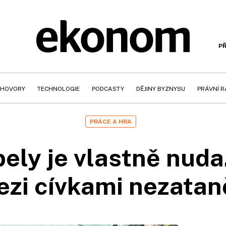
PŘ
HOVORY
TECHNOLOGIE
PODCASTY
DĚJINY BYZNYSU
PRÁVNÍ 
PRÁCE A HRA
ely je vlastně nuda.
zi cívkami nezatan