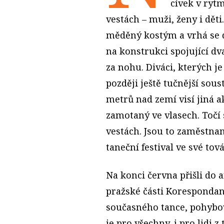
cívek v ryt
vestách – muži, ženy i děti
měděný kostým a vrhá se 
na konstrukci spojující dva
za nohu. Diváci, kterých j
později ještě tučnější sou
metrů nad zemí visí jiná 
zamotaný ve vlasech. Točí s
vestách. Jsou to zaměstnan
taneční festival ve své to
Na konci června přišli do 
pražské části Korespondan
současného tance, pohybo
je pro všechny, i pro lidi z