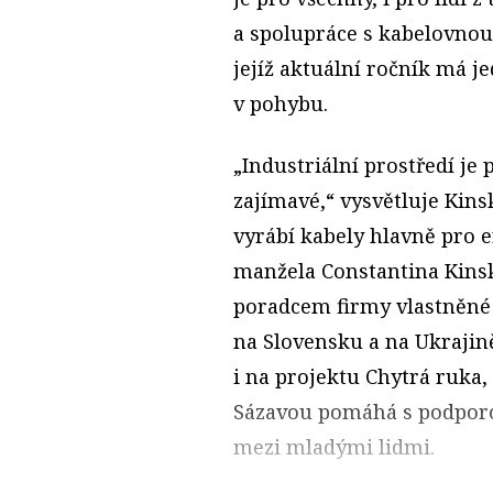
a spolupráce s kabelovnou,
jejíž aktuální ročník má 
v pohybu.
„Industriální prostředí je
zajímavé,“ vysvětluje Kins
vyrábí kabely hlavně pro e
manžela Constantina Kinsk
poradcem firmy vlastněné
na Slovensku a na Ukrajin
i na projektu Chytrá ruka
Sázavou pomáhá s podporo
mezi mladými lidmi.