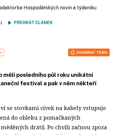
redaktorka Hospodářských novin a týdeníku
tení
PŘEHRÁT ČLÁNEK
al
ODEBÍRAT TÉMA
měli posledního půl roku unikátní
taneční festival a pak v něm někteří
tví se stovkami cívek na kabely vstupuje
lená do obleku z pomačkaných
 měděných drátů. Po chvíli začnou zpoza