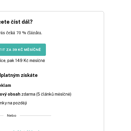
ete číst dál?
vás čeká 70 % článku.
IT ZA 39 KČ MĚSÍČNĚ
íce, pak 149 Kč měsíčně
dplatným získáte
eklam
iový obsah
zdarma (5 článků měsíčně)
nky na později
Nebo