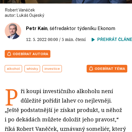
Robert Vaněček
autor:
Lukáš Oujeský
Petr Kain
, šéfredaktor týdeníku Ekonom
12. 5. 2022
00:00
/ 5 min. čtení
PŘEHRÁT ČLÁN
ODEBÍRAT AUTORA
alkohol
whisky
investice
ODEBÍRAT TÉMA
P
ři koupi investičního alkoholu není
důležité pořídit lahev co nejlevněji.
„Ještě podstatnější je získat produkt, u něhož
i po dekádách můžete doložit jeho pravost,“
říká Robert Vaněček, uznávaný someliér, který