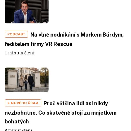
Na vlně podnikání s Markem Bárdym,
PODCAST
ředitelem firmy VR Rescue
1 minuta čtení
Proč většina lidí asi nikdy
Z NOVÉHO ČÍSLA
nezbohatne. Co skutečně stojí za majetkem
bohatých
8 minut čtení