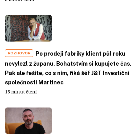
Po prodeji fabriky klient půl roku
ROZHOVOR
nevylezl z županu. Bohatstvím si kupujete čas.
Pak ale řešíte, co s ním, říká šéf J&T Investiční
společnosti Martinec
15 minut čtení