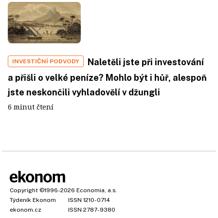
Naletěli jste při investování
INVESTIČNÍ PODVODY
a přišli o velké peníze? Mohlo být i hůř, alespoň
jste neskončili vyhladovělí v džungli
6 minut čtení
Copyright
©1996-2026
Economia, a.s.
Týdeník Ekonom
ISSN 1210-0714
ekonom.cz
ISSN 2787-9380