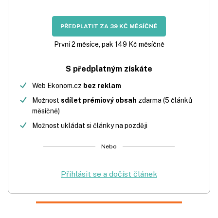
PŘEDPLATIT ZA 39 KČ MĚSÍČNĚ
První 2 měsíce, pak 149 Kč měsíčně
S předplatným získáte
Web Ekonom.cz
bez reklam
Možnost
sdílet prémiový obsah
zdarma (5 článků
měsíčně)
Možnost ukládat si články na později
Nebo
Přihlásit se a dočíst článek