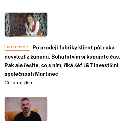
Po prodeji fabriky klient půl roku
ROZHOVOR
nevylezl z županu. Bohatstvím si kupujete čas.
Pak ale řešíte, co s ním, říká šéf J&T Investiční
společnosti Martinec
15 minut čtení