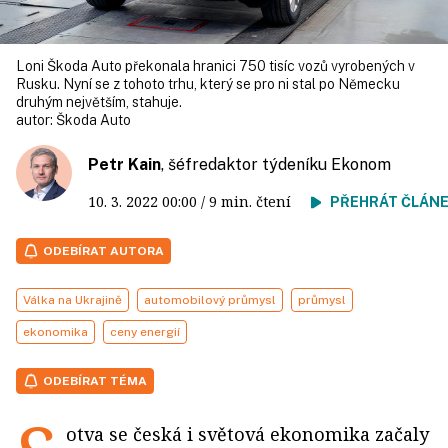
Loni Škoda Auto překonala hranici 750 tisíc vozů vyrobených v
Rusku. Nyní se z tohoto trhu, který se pro ni stal po Německu
druhým největším, stahuje.
autor:
Škoda Auto
Petr Kain
, šéfredaktor týdeníku Ekonom
10. 3. 2022
00:00
/ 9 min. čtení
PŘEHRÁT ČLÁN
ODEBÍRAT AUTORA
Válka na Ukrajině
automobilový průmysl
průmysl
ekonomika
ceny energií
ODEBÍRAT TÉMA
otva se česká i světová ekonomika začaly