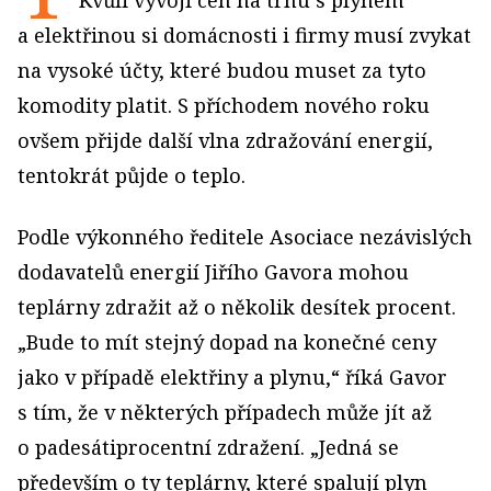
Kvůli vývoji cen na trhu s plynem
a elektřinou si domácnosti i firmy musí zvykat
na vysoké účty, které budou muset za tyto
komodity platit. S příchodem nového roku
ovšem přijde další vlna zdražování energií,
tentokrát půjde o teplo.
Podle výkonného ředitele Asociace nezávislých
dodavatelů energií Jiřího Gavora mohou
teplárny zdražit až o několik desítek procent.
„Bude to mít stejný dopad na konečné ceny
jako v případě elektřiny a plynu,“ říká Gavor
s tím, že v některých případech může jít až
o padesátiprocentní zdražení. „Jedná se
především o ty teplárny, které spalují plyn