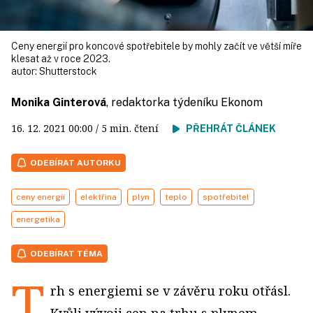
Ceny energií pro koncové spotřebitele by mohly začít ve větší míře
klesat až v roce 2023.
autor:
Shutterstock
Monika Ginterová
, redaktorka týdeníku Ekonom
16. 12. 2021
00:00
/ 5 min. čtení
PŘEHRÁT ČLÁNEK
ODEBÍRAT AUTORKU
ceny energií
elektřina
plyn
teplo
spotřebitel
energetika
ODEBÍRAT TÉMA
T
rh s energiemi se v závěru roku otřásl.