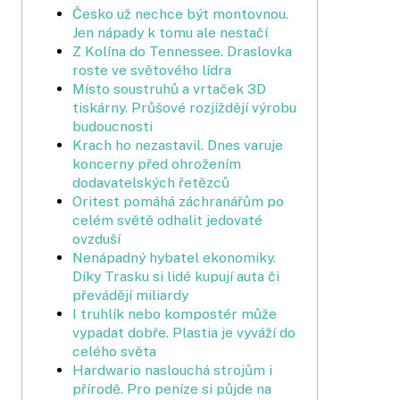
Česko už nechce být montovnou.
Jen nápady k tomu ale nestačí
Z Kolína do Tennessee. Draslovka
roste ve světového lídra
Místo soustruhů a vrtaček 3D
tiskárny. Průšové rozjíždějí výrobu
budoucnosti
Krach ho nezastavil. Dnes varuje
koncerny před ohrožením
dodavatelských řetězců
Oritest pomáhá záchranářům po
celém světě odhalit jedovaté
ovzduší
Nenápadný hybatel ekonomiky.
Díky Trasku si lidé kupují auta či
převádějí miliardy
I truhlík nebo kompostér může
vypadat dobře. Plastia je vyváží do
celého světa
Hardwario naslouchá strojům i
přírodě. Pro peníze si půjde na