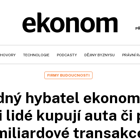
PŘ
HOVORY
TECHNOLOGIE
PODCASTY
DĚJINY BYZNYSU
PRÁVNÍ 
FIRMY BUDOUCNOSTI
ný hybatel ekonomi
 lidé kupují auta či
miliardové transakc