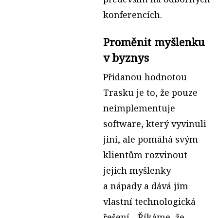
konferencích.
Proměnit myšlenku
v byznys
Přidanou hodnotou
Trasku je to, že pouze
neimplementuje
software, který vyvinuli
jiní, ale pomáhá svým
klientům rozvinout
jejich myšlenky
a nápady a dává jim
vlastní technologická
řešení. „Říkáme, že