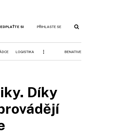
EDPLAŤTE SI
PŘIHLASTE SE
BENATIVE
RÁDCE
LOGISTIKA
ky. Díky
 provádějí
e