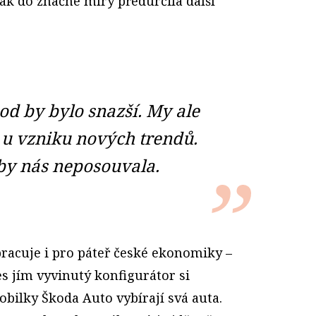
ak do značné míry předurčila další
d by bylo snazší. My ale
 u vzniku nových trendů.
by nás neposouvala.
pracuje i pro páteř české ekonomiky –
s jím vyvinutý konfigurátor si
bilky Škoda Auto vybírají svá auta.