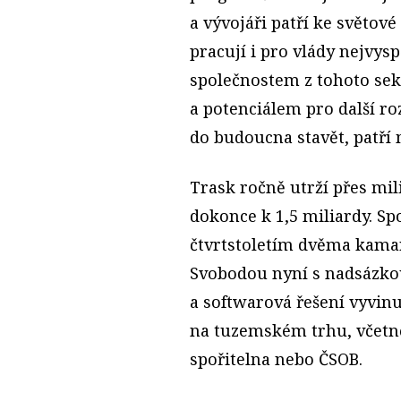
a vývojáři patří ke světov
pracují i pro vlády nejvys
společnostem z tohoto sek
a potenciálem pro další r
do budoucna stavět, patří
Trask ročně utrží přes mi
dokonce k 1,5 miliardy. Sp
čtvrtstoletím dvěma kam
Svobodou nyní s nadsázkou
a softwarová řešení vyvin
na tuzemském trhu, včetně 
spořitelna nebo ČSOB.