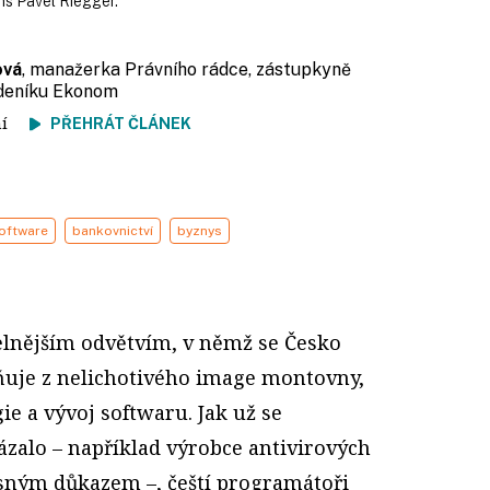
ons Pavel Riegger.
ová
, manažerka Právního rádce, zástupkyně
ýdeníku Ekonom
tení
PŘEHRÁT ČLÁNEK
oftware
bankovnictví
byznys
elnějším odvětvím, v němž se Česko
uje z nelichotivého image montovny,
ie a vývoj softwaru. Jak už se
alo – například výrobce anti­virových
sným důkazem –, čeští programátoři