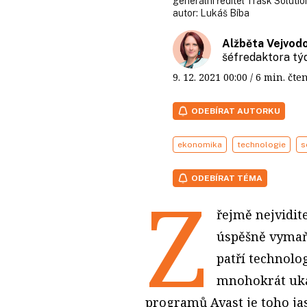
generální ředitel Trask Soluti
autor:
Lukáš Bíba
Alžběta Vejvod
šéfredaktora t
9. 12. 2021
00:00
/ 6 min. č
ODEBÍRAT AUTORKU
ekonomika
technologie
s
ODEBÍRAT TÉMA
Z
řejmě nejvidit
úspěšně vymaň
patří technolog
mnohokrát ukáz
programů Avast je toho ja