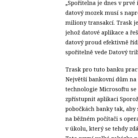
„Spořitelna je dnes v prvé
datový mozek musí s napr
miliony transakcí. Trask j
jehož datové aplikace a ř
datový proud efektivně říd
spořitelně vede Datový tri
Trask pro tuto banku pracu
Největší bankovní dům na 
technologie Microsoftu se 
zpřístupnit aplikaci Spor
pobočkách banky tak, aby
na běžném počítači s ope
v úkolu, který se tehdy zd