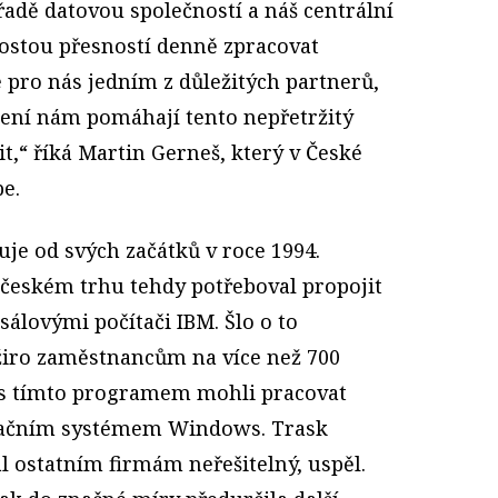
 řadě datovou společností a náš centrální
ostou přesností denně zpracovat
e pro nás jedním z důležitých partnerů,
ešení nám pomáhají tento nepřetržitý
it,“ říká Martin Gerneš, který v České
be.
je od svých začátků v roce 1994.
českém trhu tehdy potřeboval propojit
sálovými počítači IBM. Šlo o to
ožiro zaměstnancům na více než 700
 s tímto programem mohli pracovat
račním systémem Windows. Trask
ál ostatním firmám neřešitelný, uspěl.