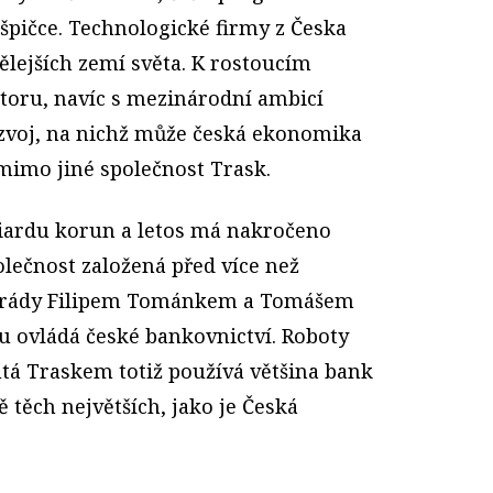
é špičce. Technologické firmy z Česka
pělejších zemí světa. K rostoucím
toru, navíc s mezinárodní ambicí
ozvoj, na nichž může česká ekonomika
 mimo jiné společnost Trask.
liardu korun a letos má nakročeno
olečnost založená před více než
arády Filipem Tománkem a Tomášem
 ovládá české bankovnictví. Roboty
utá Traskem totiž používá většina bank
těch největších, jako je Česká