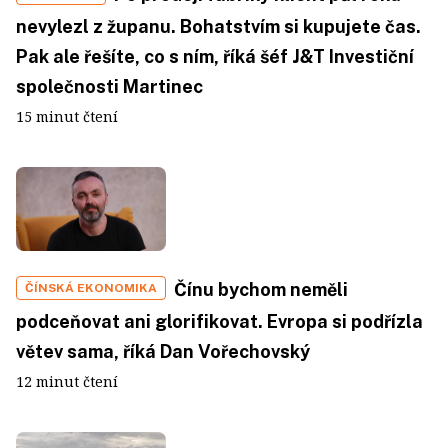
nevylezl z županu. Bohatstvím si kupujete čas.
Pak ale řešíte, co s ním, říká šéf J&T Investiční
společnosti Martinec
15 minut čtení
Čínu bychom neměli
ČÍNSKÁ EKONOMIKA
podceňovat ani glorifikovat. Evropa si podřízla
větev sama, říká Dan Vořechovský
12 minut čtení