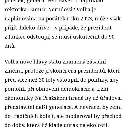
Janeček, generál Petr Pavel či například
rektorka Danuše Nerudová? Volba je
naplánována na počátek roku 2023, může však
přijít daleko dříve – v případě, že prezident
z funkce odstoupí, se musí uskutečnit do 90
dnů.
Volba nové hlavy státu znamená zásadní
změnu, protože jí skončí éra prezidentů, kteří
před více než 30 lety vstoupili do politiky, aby
pomohli při obnovení demokracie a tržní
ekonomiky. Na Pražském hradě by už úřadoval
představitel další generace. A nevracel by zemi
do tradičních kolejí, ale moderoval by přechod
do doby, která již klade důraz na ekologii,