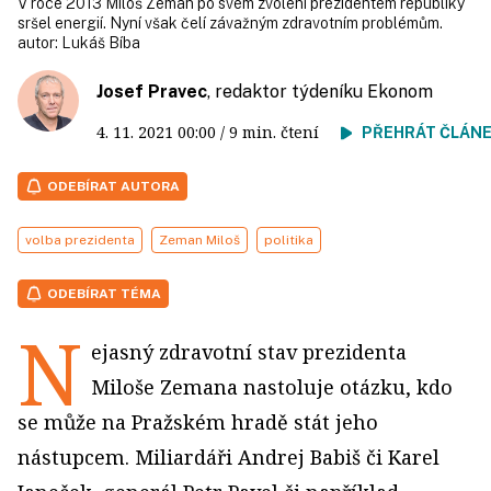
V roce 2013 Miloš Zeman po svém zvolení prezidentem republiky
sršel energií. Nyní však čelí závažným zdravotním problémům.
autor:
Lukáš Bíba
Josef Pravec
, redaktor týdeníku Ekonom
4. 11. 2021
00:00
/ 9 min. čtení
PŘEHRÁT ČLÁN
ODEBÍRAT AUTORA
volba prezidenta
Zeman Miloš
politika
ODEBÍRAT TÉMA
N
ejasný zdravotní stav prezidenta
Miloše Zemana nastoluje otázku, kdo
se může na Pražském hradě stát jeho
nástupcem. Miliardáři Andrej Babiš či Karel