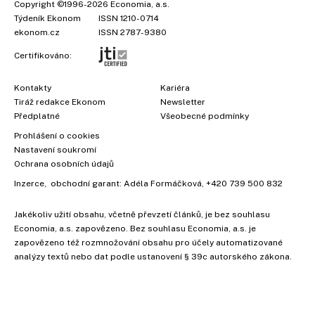
Copyright
©1996-2026
Economia, a.s.
Týdeník Ekonom
ISSN 1210-0714
ekonom.cz
ISSN 2787-9380
Certifikováno:
Kontakty
Kariéra
Tiráž redakce Ekonom
Newsletter
Předplatné
Všeobecné podmínky
Prohlášení o cookies
Nastavení soukromí
Ochrana osobních údajů
Inzerce
, obchodní garant:
Adéla Formáčková
,
+420 739 500 832
Jakékoliv užití obsahu, včetně převzetí článků, je bez souhlasu
Economia, a.s. zapovězeno. Bez souhlasu Economia, a.s. je
zapovězeno též rozmnožování obsahu pro účely automatizované
analýzy textů nebo dat podle ustanovení § 39c autorského zákona.