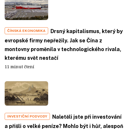
Drsný kapitalismus, který by
ČÍNSKÁ EKONOMIKA
evropské firmy nepřežily. Jak se Čína z
montovny proměnila v technologického rivala,
kterému svět nestačí
11 minut čtení
Naletěli jste při investování
INVESTIČNÍ PODVODY
a přišli o velké peníze? Mohlo být i hůř, alespoň