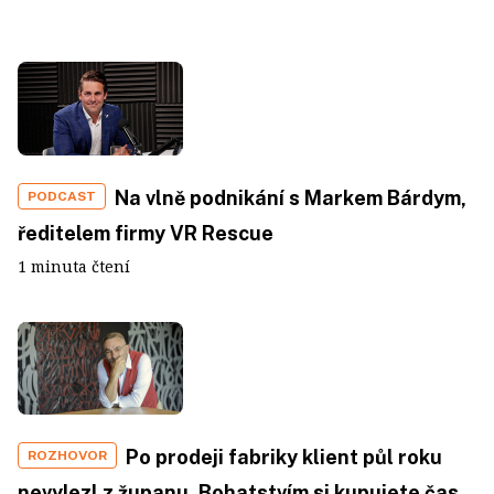
Na vlně podnikání s Markem Bárdym,
PODCAST
ředitelem firmy VR Rescue
1 minuta čtení
Po prodeji fabriky klient půl roku
ROZHOVOR
nevylezl z županu. Bohatstvím si kupujete čas.