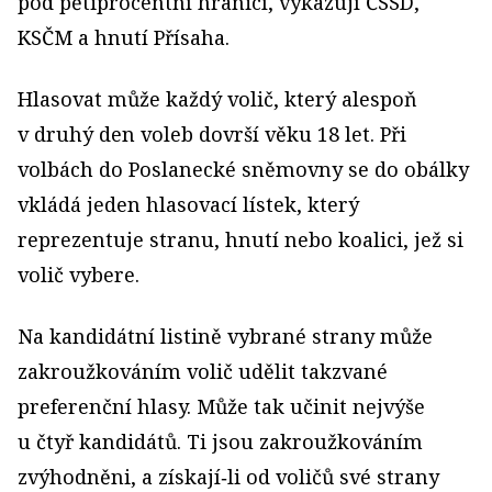
pod pětiprocentní hranicí, vykazují ČSSD,
KSČM a hnutí Přísaha.
Hlasovat může každý volič, který alespoň
v druhý den voleb dovrší věku 18 let. Při
volbách do Poslanecké sněmovny se do obálky
vkládá jeden hlasovací lístek, který
reprezentuje stranu, hnutí nebo koalici, jež si
volič vybere.
Na kandidátní listině vybrané strany může
zakroužkováním volič udělit takzvané
preferenční hlasy. Může tak učinit nejvýše
u čtyř kandidátů. Ti jsou zakroužkováním
zvýhodněni, a získají‑li od voličů své strany