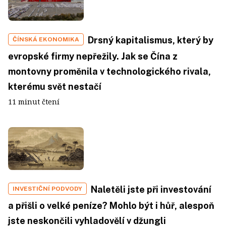
Drsný kapitalismus, který by
ČÍNSKÁ EKONOMIKA
evropské firmy nepřežily. Jak se Čína z
montovny proměnila v technologického rivala,
kterému svět nestačí
11 minut čtení
Naletěli jste při investování
INVESTIČNÍ PODVODY
a přišli o velké peníze? Mohlo být i hůř, alespoň
jste neskončili vyhladovělí v džungli