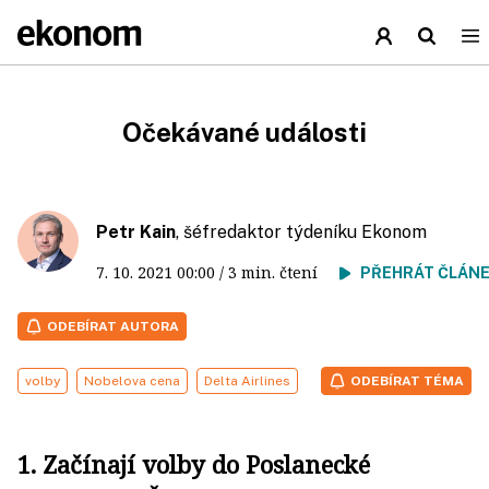
Očekávané události
Petr Kain
, šéfredaktor týdeníku Ekonom
7. 10. 2021
00:00
/ 3 min. čtení
PŘEHRÁT ČLÁN
ODEBÍRAT AUTORA
volby
Nobelova cena
Delta Airlines
ODEBÍRAT TÉMA
1. Začínají volby do Poslanecké