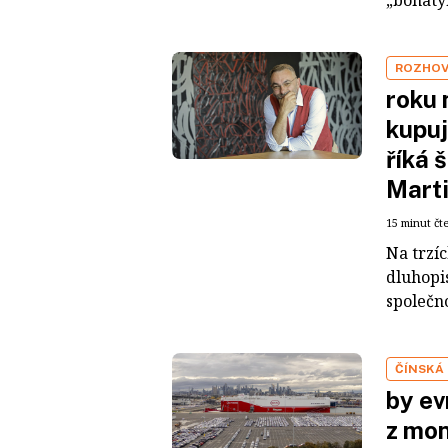
ROZHO
roku 
kupuj
říká 
Mart
15 minut čt
Na trzí
dluhopis
společno
ČÍNSKÁ
by ev
z mon