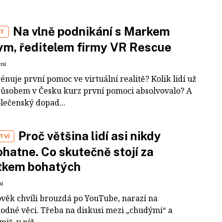
Na vlně podnikání s Markem
ST
m, ředitelem firmy VR Rescue
ení
rénuje první pomoc ve virtuální realitě? Kolik lidí už
působem v Česku kurz první pomoci absolvovalo? A
olečenský dopad...
Proč většina lidí asi nikdy
TVÍ
hatne. Co skutečně stojí za
tkem bohatých
ní
ověk chvíli brouzdá po YouTube, narazí na
odné věci. Třeba na diskusi mezi „chudými“ a
i“, v níž...