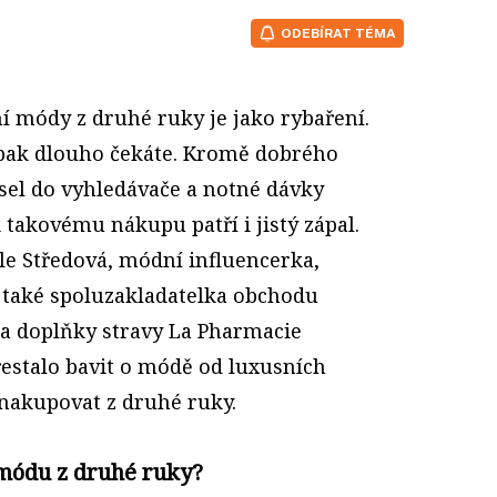
ODEBÍRAT TÉMA
í módy z druhé ruky je jako rybaření.
pak dlouho čekáte. Kromě dobrého
sel do vyhledávače a notné dávky
k takovému nákupu patří i jistý zápal.
le Středová, módní influencerka,
 a také spoluzakladatelka obchodu
a doplňky stravy La Pharmacie
přestalo bavit o módě od luxusních
e nakupovat z druhé ruky.
módu z druhé ruky?