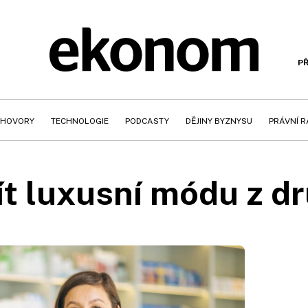
PŘ
HOVORY
TECHNOLOGIE
PODCASTY
DĚJINY BYZNYSU
PRÁVNÍ 
žít luxusní módu z d