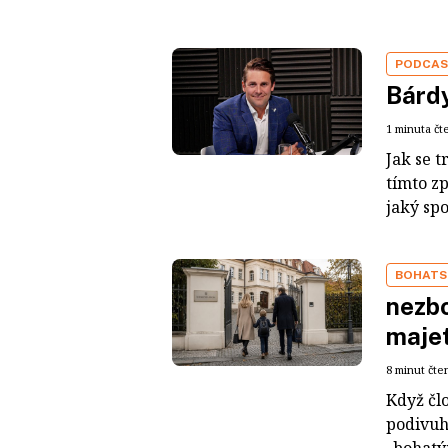
PODCA
Bárdy
1 minuta čt
Jak se t
tímto z
jaký sp
BOHATS
nezbo
maje
8 minut čte
Když čl
podivuh
„bohatým