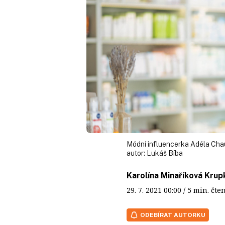
Módní influencerka Adéla Chau
autor:
Lukáš Bíba
Karolína Minaříková Krup
29. 7. 2021
00:00
/ 5 min. č
ODEBÍRAT AUTORKU