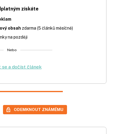
dplatným získáte
eklam
iový obsah
zdarma (5 článků měsíčně)
nky na později
Nebo
t se a dočíst článek
ODEMKNOUT ZNÁMÉMU