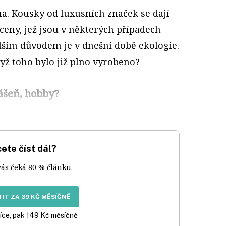
na. Kousky od luxusních značek se dají
 ceny, jež jsou v některých případech
alším důvodem je v dnešní době ekologie.
yž toho bylo již plno vyrobeno?
ášeň, hobby?
ete číst dál?
vás čeká 80 % článku.
IT ZA 39 KČ MĚSÍČNĚ
íce, pak 149 Kč měsíčně