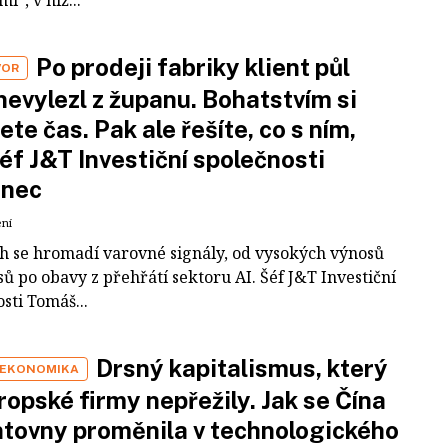
Po prodeji fabriky klient půl
VOR
nevylezl z županu. Bohatstvím si
ete čas. Pak ale řešíte, co s ním,
šéf J&T Investiční společnosti
inec
ení
ch se hromadí varovné signály, od vysokých výnosů
ů po obavy z přehřátí sektoru AI. Šéf J&T Investiční
sti Tomáš...
Drsný kapitalismus, který
 EKONOMIKA
ropské firmy nepřežily. Jak se Čína
tovny proměnila v technologického