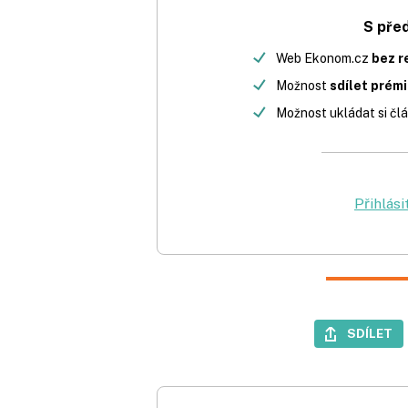
S pře
Web Ekonom.cz
bez r
Možnost
sdílet prém
Možnost ukládat si člá
Přihlási
SDÍLET