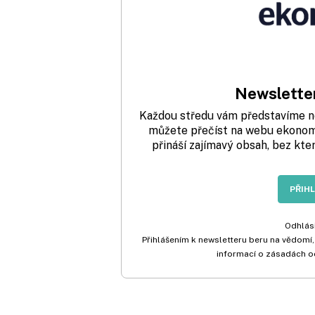
Newsletter
Každou středu vám představíme nej
můžete přečíst na webu ekonom.
přináší zajímavý obsah, bez kte
PŘIH
Odhlási
Přihlášením k newsletteru beru na vědomí,
informací o zásadách o