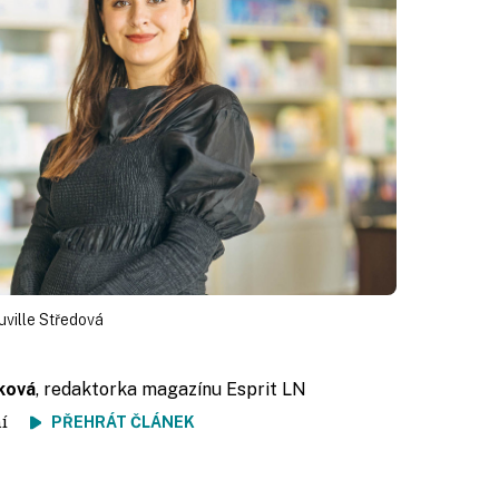
ville Středová
ková
, redaktorka magazínu Esprit LN
tení
PŘEHRÁT ČLÁNEK