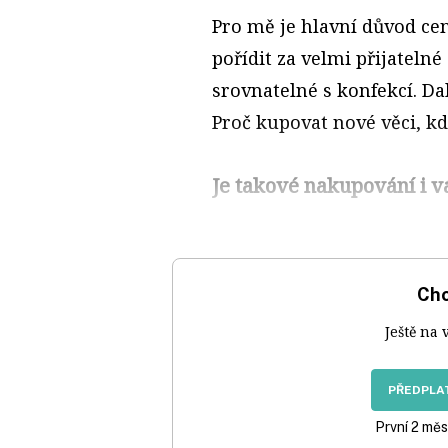
Pro mě je hlavní důvod ce
pořídit za velmi přijatelné
srovnatelné s konfekcí. D
Proč kupovat nové věci, kd
Je takové nakupování i v
Chc
Ještě na 
PŘEDPLAT
První 2 měs