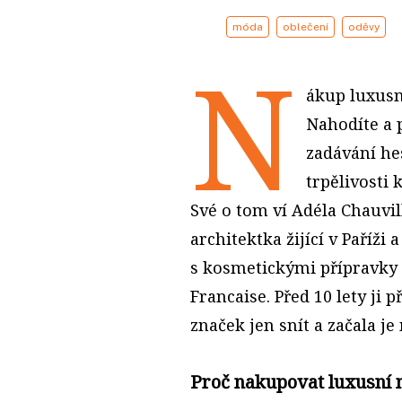
móda
oblečení
oděvy
N
ákup luxusn
Nahodíte a 
zadávání he
trpělivosti 
Své o tom ví Adéla Chauvil
architektka žijící v Paříži
s kosmetickými přípravky 
Francaise. Před 10 lety ji 
značek jen snít a začala j
Proč nakupovat luxusní 