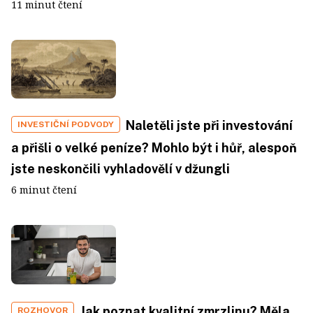
11 minut čtení
Naletěli jste při investování
INVESTIČNÍ PODVODY
a přišli o velké peníze? Mohlo být i hůř, alespoň
jste neskončili vyhladovělí v džungli
6 minut čtení
Jak poznat kvalitní zmrzlinu? Měla
ROZHOVOR