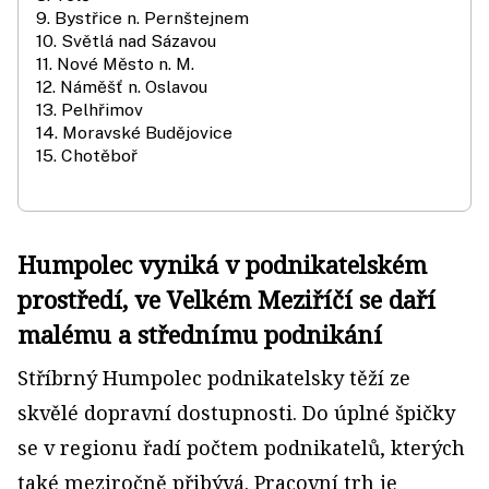
9. Bystřice n. Pernštejnem
10. Světlá nad Sázavou
11. Nové Město n. M.
12. Náměšť n. Oslavou
13. Pelhřimov
14. Moravské Budějovice
15. Chotěboř
Humpolec vyniká v podnikatelském
prostředí, ve Velkém Meziříčí se daří
malému a střednímu podnikání
Stříbrný Humpolec podnikatelsky těží ze
skvělé dopravní dostupnosti. Do úplné špičky
se v regionu řadí počtem podnikatelů, kterých
také meziročně přibývá. Pracovní trh je