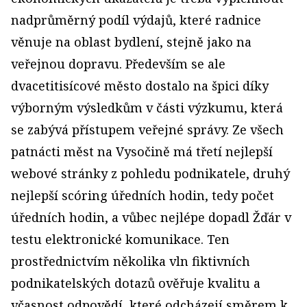
nadprůměrný podíl výdajů, které radnice
věnuje na oblast bydlení, stejně jako na
veřejnou dopravu. Především se ale
dvacetitisícové město dostalo na špici díky
výborným výsledkům v části výzkumu, která
se zabývá přístupem veřejné správy. Ze všech
patnácti měst na Vysočině má třetí nejlepší
webové stránky z pohledu podnikatele, druhý
nejlepší scóring úředních hodin, tedy počet
úředních hodin, a vůbec nejlépe dopadl Žďár v
testu elektronické komunikace. Ten
prostřednictvím několika vln fiktivních
podnikatelských dotazů ověřuje kvalitu a
včasnost odpovědí, které odcházejí směrem k