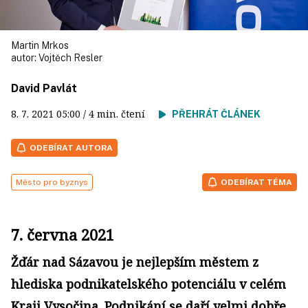
Martin Mrkos
autor:
Vojtěch Resler
David Pavlát
8. 7. 2021
05:00
/ 4 min. čtení
PŘEHRÁT ČLÁNEK
ODEBÍRAT AUTORA
Město pro byznys
ODEBÍRAT TÉMA
7. června 2021
Žďár nad Sázavou je nejlepším městem z
hlediska podnikatelského potenciálu v celém
Kraji Vysočina. Podnikání se daří velmi dobře