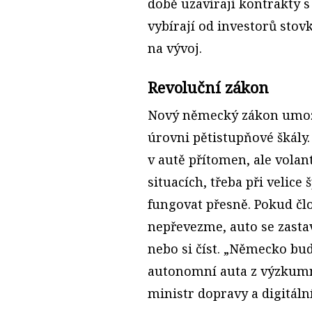
době uzavírají kontrakty s
vybírají od investorů stov
na vývoj.
Revoluční zákon
Nový německý zákon umožn
úrovni pětistupňové škály.
v autě přítomen, ale volan
situacích, třeba při velic
fungovat přesně. Pokud č
nepřevezme, auto se zastav
nebo si číst. „Německo bud
autonomní auta z výzkumn
ministr dopravy a digitáln