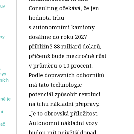
luv
Consulting očekává, že jen
hodnota trhu
s autonomními kamiony
dosáhne do roku 2027
íny
přibližně 88 miliard dolarů,
přičemž bude meziročně růst
v průměru o 10 procent.
,
nys
Podle dopravních odborníků
ních
má tato technologie
potenciál způsobit revoluci
ně je
na trhu nákladní přepravy.
ní
„Je to obrovská příležitost.
Autonomní nákladní vozy
tač
budou mít největší dopad