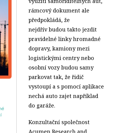
využití samořiditelných aut,
rámcový dokument ale
předpokládá, že
nejdřív budou takto jezdit
pravidelné linky hromadné
dopravy, kamiony mezi
logistickými centry nebo
osobní vozy budou samy
parkovat tak, že řidič
vystoupí a s pomocí aplikace
nechá auto zajet například
do garáže.
né
í
Konzultační společnost
Acumen Research and