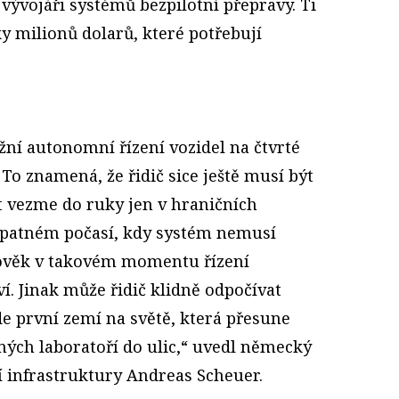
 vývojáři systémů bezpilotní přepravy. Ti
ky milionů dolarů, které potřebují
í autonomní řízení vozidel na čtvrté
 To znamená, že řidič sice ještě musí být
t vezme do ruky jen v hraničních
e špatném počasí, kdy systém nemusí
lověk v takovém momentu řízení
í. Jinak může řidič klidně odpočívat
e první zemí na světě, která přesune
ých laboratoří do ulic,“ uvedl německý
í infrastruktury Andreas Scheuer.