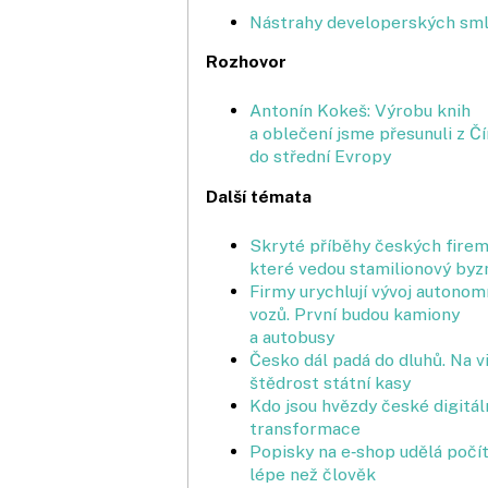
Nástrahy developerských sm
Rozhovor
Antonín Kokeš: Výrobu knih
a oblečení jsme přesunuli z Č
do střední Evropy
Další témata
Skryté příběhy českých firem
které vedou stamilionový byz
Firmy urychlují vývoj autonom
vozů. První budou kamiony
a autobusy
Česko dál padá do dluhů. Na vi
štědrost státní kasy
Kdo jsou hvězdy české digitál
transformace
Popisky na e‑shop udělá počí
lépe než člověk