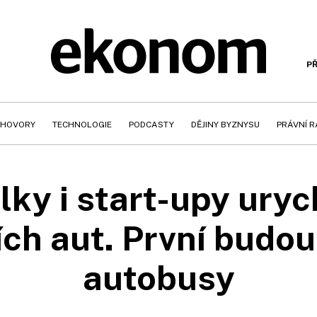
PŘ
HOVORY
TECHNOLOGIE
PODCASTY
DĚJINY BYZNYSU
PRÁVNÍ 
ky i start-upy urych
ch aut. První budou
autobusy