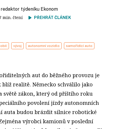
, redaktor týdeníku Ekonom
 7 min. čtení
PŘEHRÁT ČLÁNEK
obil
vývoj
autonomní vozidlo
samořídící auto
ořiditelných aut do běžného provozu je
 blíž realitě. Německo schválilo jako
 světě zákon, který od příštího roku
peciálního povolení jízdy autonomních
í auta budou brázdit silnice robotické
 Zejména výrobci kamionů v poslední