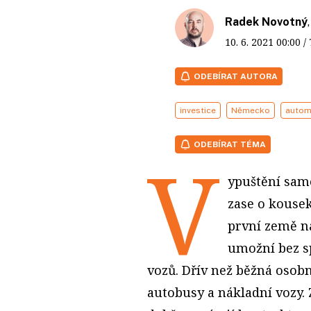
Radek Novotný
10. 6. 2021
00:00
/
ODEBÍRAT AUTORA
investice
Německo
autom
ODEBÍRAT TÉMA
V
ypuštění sam
zase o kousek
první země na
umožní bez s
vozů. Dřív než běžná osobn
autobusy a nákladní vozy.