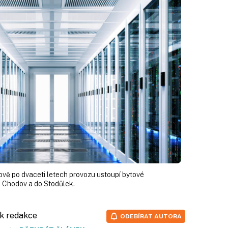
ově po dvaceti letech provozu ustoupí bytové
a Chodov a do Stodůlek.
ík redakce
ODEBÍRAT AUTORA