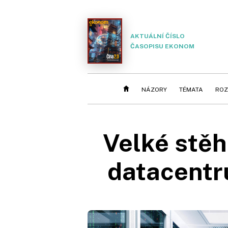
AKTUÁLNÍ ČÍSLO
ČASOPISU EKONOM
NÁZORY
TÉMATA
ROZ
Velké stěh
datacentr