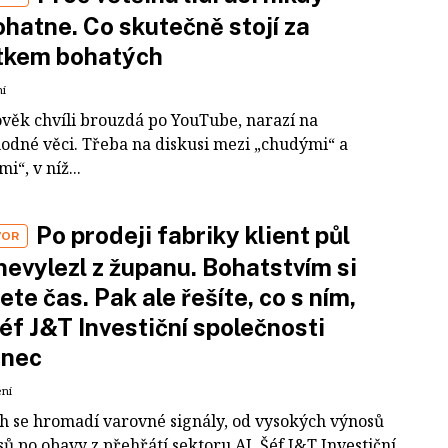
hatne. Co skutečně stojí za
tkem bohatých
ní
ověk chvíli brouzdá po YouTube, narazí na
odné věci. Třeba na diskusi mezi „chudými“ a
i“, v níž...
Po prodeji fabriky klient půl
VOR
nevylezl z županu. Bohatstvím si
ete čas. Pak ale řešíte, co s ním,
šéf J&T Investiční společnosti
inec
ení
ch se hromadí varovné signály, od vysokých výnosů
ů po obavy z přehřátí sektoru AI. Šéf J&T Investiční