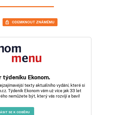
ODEMKNOUT ZNÁMÉMU
 týdeníku Ekonom.
zajímavější texty aktuálního vydání, které si
cz. Týdeník Ekonom vám už více jak 33 let
rého nemůžete být, který vás rozvíjí a baví!
LÁSIT SE K ODBĚRU