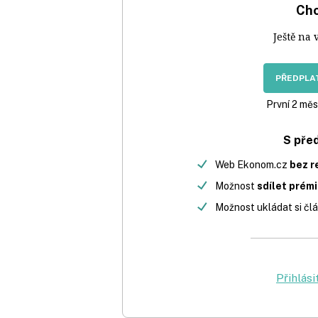
Chc
Ještě na 
PŘEDPLAT
První 2 měs
S pře
Web Ekonom.cz
bez r
Možnost
sdílet prém
Možnost ukládat si člá
Přihlási