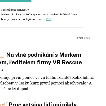
t se můžete kdykoliv.
 že dochází ke sbírání a zpracování osobních údajů. Více
chrany osobních údajů naleznete
ZDE
.
Na vlně podnikání s Markem
ST
m, ředitelem firmy VR Rescue
ení
rénuje první pomoc ve virtuální realitě? Kolik lidí už
působem v Česku kurz první pomoci absolvovalo? A
olečenský dopad...
Proč většina lidí asi nikdy
TVÍ