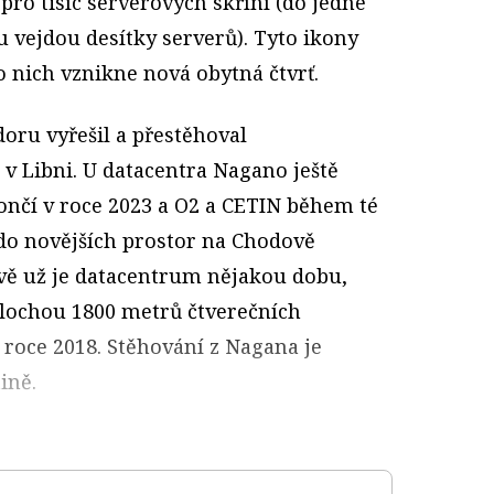
pro tisíc serverových skříní (do jedné
 vejdou desítky serverů). Tyto ikony
 nich vznikne nová obytná čtvrť.
oru vyřešil a přestěhoval
v Libni. U datacentra Nagano ještě
ončí v roce 2023 a O2 a CETIN během té
do novějších prostor na Chodově
vě už je datacentrum nějakou dobu,
lochou 1800 metrů čtverečních
 roce 2018. Stěhování z Nagana je
ině.