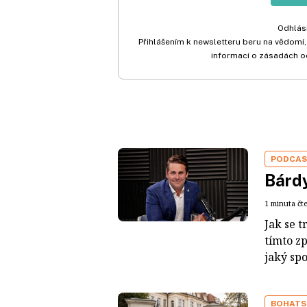
Odhlási
Přihlášením k newsletteru beru na vědomí,
informací o zásadách o
PODCA
Bárdy
1 minuta čt
Jak se t
tímto z
jaký sp
BOHATS