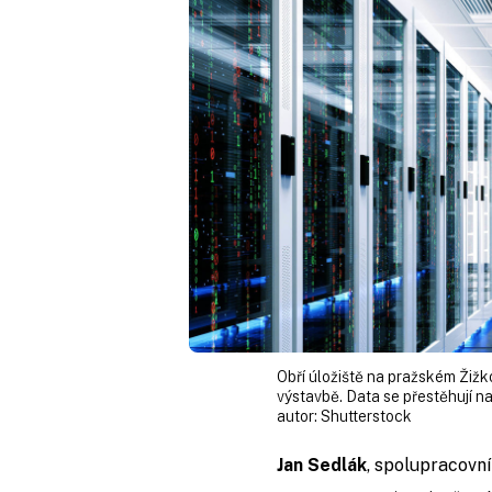
Obří úložiště na pražském Žižk
výstavbě. Data se přestěhují n
autor:
Shutterstock
Jan Sedlák
, spolupracovn