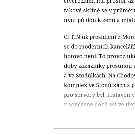
čtverečních má prostor až 
takové skříně se v průměru
nyní půjdou k zemi a místo
CETIN už přesídlení z Mord
se do moderních kanceláří 
hotovo není. To provoz uk
doby zákazníky přesunou 
a ve Stodůlkách. Na Chodo
komplex ve Stodůlkách s p
pro servery byl postaven v
v současné době asi ve třet