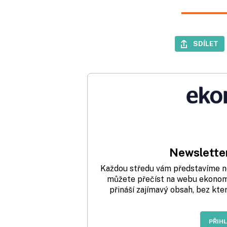
SDÍLET
Newsletter
Každou středu vám představíme nej
můžete přečíst na webu ekonom.
přináší zajímavý obsah, bez kte
PŘIH