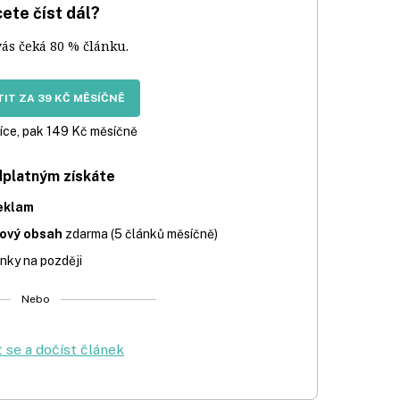
ete číst dál?
vás čeká 80 % článku.
IT ZA 39 KČ MĚSÍČNĚ
íce, pak 149 Kč měsíčně
dplatným získáte
eklam
iový obsah
zdarma (5 článků měsíčně)
nky na později
Nebo
t se a dočíst článek