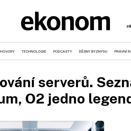
PŘ
HOVORY
TECHNOLOGIE
PODCASTY
DĚJINY BYZNYSU
PRÁVNÍ 
ování serverů. Sez
um, O2 jedno legend