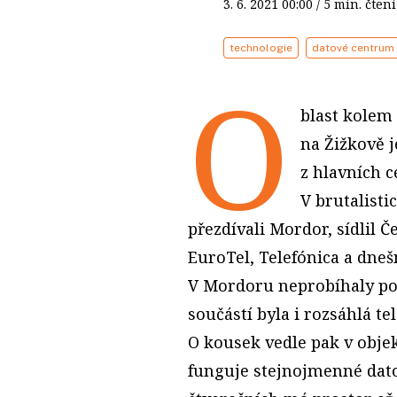
3. 6. 2021
00:00
/ 5 min. čt
technologie
datové centrum
O
blast kolem
na Žižkově 
z hlavních 
V brutalist
přezdívali Mordor, sídlil 
EuroTel, Telefónica a dnešn
V Mordoru neprobíhaly po
součástí byla i rozsáhlá t
O kousek vedle pak v obje
funguje stejnojmenné dat