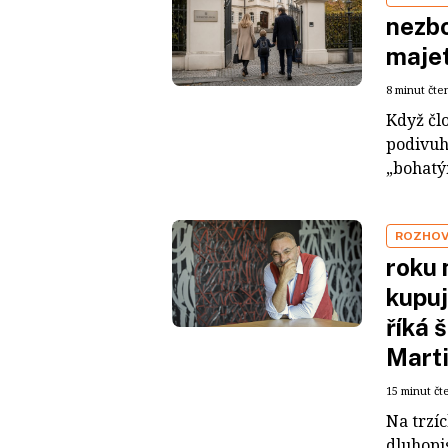
nezbo
maje
8 minut čte
Když čl
podivuh
„bohatým
ROZHO
roku 
kupuj
říká 
Mart
15 minut čt
Na trzí
dluhopis