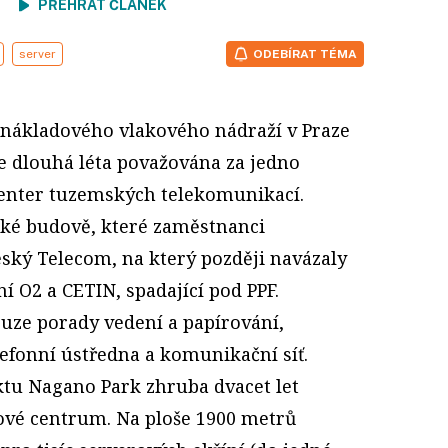
ení
PŘEHRÁT ČLÁNEK
server
ODEBÍRAT TÉMA
 nákladového vlakového nádraží v Praze
je dlouhá léta považována za jedno
center tuzemských telekomunikací.
ické budově, které zaměstnanci
Český Telecom, na který později navázaly
í O2 a CETIN, spadající pod PPF.
uze porady vedení a papírování,
elefonní ústředna a komunikační síť.
ktu Nagano Park zhruba dvacet let
ové centrum. Na ploše 1900 metrů