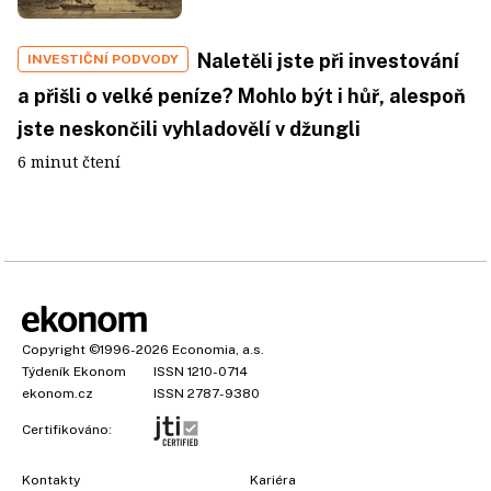
Naletěli jste při investování
INVESTIČNÍ PODVODY
a přišli o velké peníze? Mohlo být i hůř, alespoň
jste neskončili vyhladovělí v džungli
6 minut čtení
Copyright
©1996-2026
Economia, a.s.
Týdeník Ekonom
ISSN 1210-0714
ekonom.cz
ISSN 2787-9380
Certifikováno:
Kontakty
Kariéra