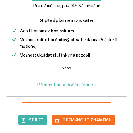
První 2 měsíce, pak 149 Kč měsíčně
S předplatným získáte
Web Ekonom.cz
bez reklam
Možnost
sdílet prémiový obsah
zdarma (5 článků
měsíčně)
Možnost ukládat si články na později
Nebo
Přihlásit se a dočíst článek
SDÍLET
ODEMKNOUT ZNÁMÉMU