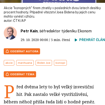
Akcie "konopných" firem ztratily v posledních dvou letech desítky
procent hodnoty. Případné vítězství Joea Bidena by jejich cenu
mohlo vynést vzhůru.
autor:
ČTK/AP
Petr Kain
, šéfredaktor týdeníku Ekonom
29. 10. 2020
00:00
/ 5 min. čtení
PŘEHRÁT ČLÁ
ODEBÍRAT AUTORA
akcie
marihuana
Biden Joe
konopí
ODEBÍRAT TÉMA
P
řed dvěma lety to byl velký investiční
hit. Pak nastalo velké vystřízlivění,
během něhož přišla řada lidí o hodně peněz.