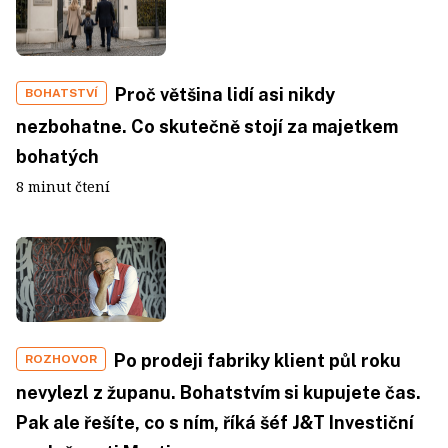
Proč většina lidí asi nikdy
BOHATSTVÍ
nezbohatne. Co skutečně stojí za majetkem
bohatých
8 minut čtení
Po prodeji fabriky klient půl roku
ROZHOVOR
nevylezl z županu. Bohatstvím si kupujete čas.
Pak ale řešíte, co s ním, říká šéf J&T Investiční