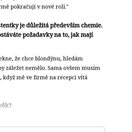
irmě pokračují v nové roli."
stentky je důležitá především chemie.
ostáváte požadavky na to, jak mají
 řekne, že chce blondýnu, hledám
 by záležet nemělo. Sama ovšem musím
e, když mě ve firmě na recepci vítá
 věk?