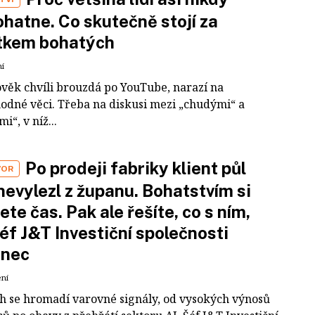
hatne. Co skutečně stojí za
tkem bohatých
ní
ověk chvíli brouzdá po YouTube, narazí na
odné věci. Třeba na diskusi mezi „chudými“ a
i“, v níž...
Po prodeji fabriky klient půl
VOR
nevylezl z županu. Bohatstvím si
ete čas. Pak ale řešíte, co s ním,
šéf J&T Investiční společnosti
inec
ení
ch se hromadí varovné signály, od vysokých výnosů