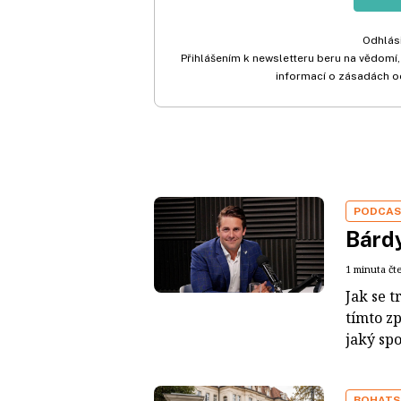
Odhlási
Přihlášením k newsletteru beru na vědomí,
informací o zásadách o
PODCA
Bárdy
1 minuta čt
Jak se t
tímto z
jaký sp
BOHATS