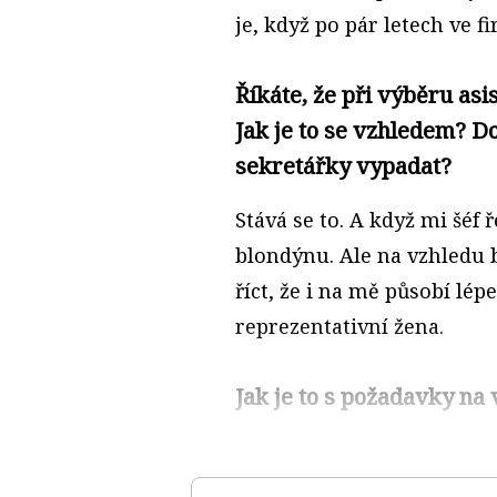
je, když po pár letech ve f
Říkáte, že při výběru asi
Jak je to se vzhledem? D
sekretářky vypadat?
Stává se to. A když mi šéf
blondýnu. Ale na vzhledu
říct, že i na mě působí lép
reprezentativní žena.
Jak je to s požadavky na