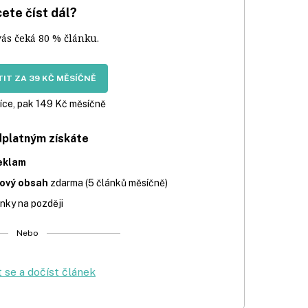
ete číst dál?
vás čeká 80 % článku.
IT ZA 39 KČ MĚSÍČNĚ
íce, pak 149 Kč měsíčně
dplatným získáte
eklam
iový obsah
zdarma (5 článků měsíčně)
nky na později
Nebo
t se a dočíst článek