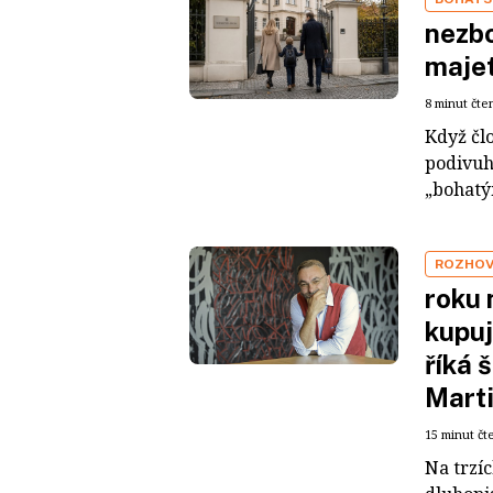
nezbo
maje
8 minut čte
Když čl
podivuh
„bohatým
ROZHO
roku 
kupuj
říká 
Mart
15 minut čt
Na trzí