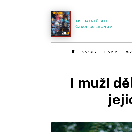
AKTUÁLNÍ ČÍSLO
ČASOPISU EKONOM
NÁZORY
TÉMATA
ROZ
I muži dě
jej