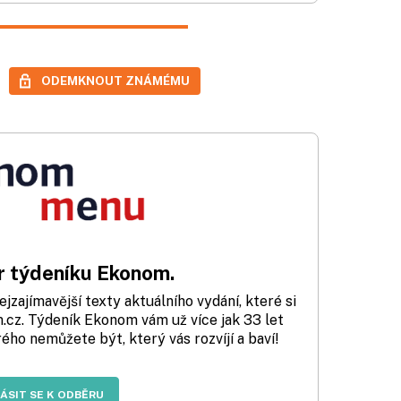
ODEMKNOUT ZNÁMÉMU
 týdeníku Ekonom.
zajímavější texty aktuálního vydání, které si
cz. Týdeník Ekonom vám už více jak 33 let
rého nemůžete být, který vás rozvíjí a baví!
LÁSIT SE K ODBĚRU