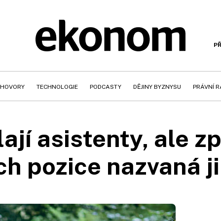
PŘ
HOVORY
TECHNOLOGIE
PODCASTY
DĚJINY BYZNYSU
PRÁVNÍ 
lají asistenty, ale zp
ich pozice nazvaná j