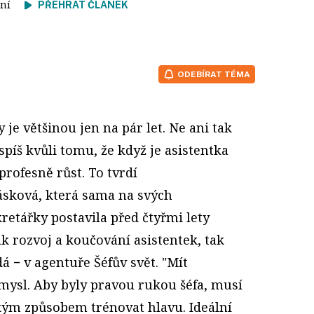
čtení
PŘEHRÁT ČLÁNEK
ODEBÍRAT TÉMA
 je většinou jen na pár let. Ne ani tak
spíš kvůli tomu, že když je asistentka
profesně růst. To tvrdí
ásková, která sama na svých
retářky postavila před čtyřmi lety
ak rozvoj a koučování asistentek, tak
á − v agentuře Šéfův svět. "Mít
smysl. Aby byly pravou rukou šéfa, musí
akým způsobem trénovat hlavu. Ideální