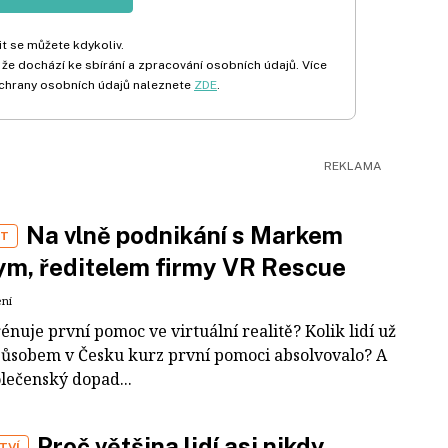
t se můžete kdykoliv.
 že dochází ke sbírání a zpracování osobních údajů. Více
chrany osobních údajů naleznete
ZDE
.
Na vlně podnikání s Markem
ST
m, ředitelem firmy VR Rescue
ení
rénuje první pomoc ve virtuální realitě? Kolik lidí už
působem v Česku kurz první pomoci absolvovalo? A
olečenský dopad...
Proč většina lidí asi nikdy
TVÍ