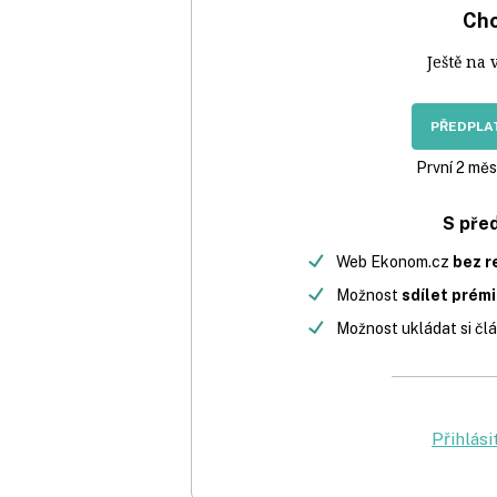
Chc
Ještě na 
PŘEDPLAT
První 2 měs
S pře
Web Ekonom.cz
bez r
Možnost
sdílet prém
Možnost ukládat si člá
Přihlási