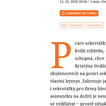
15. 10. 2020
00:00
/ 5 min. 
ODEBÍRAT AUTORKU
HR
asistent
asistentka
P
ráce sekretářky
kvůli vzhledu, 
schopná, chce 
Kristýna Stokl
zkušenostech na pozici sek
vlastní byznys. Zahrnuje j
i sekretářky pro firmy hled
asistentku na dožití je ne
se vzdělávat − prostě něj