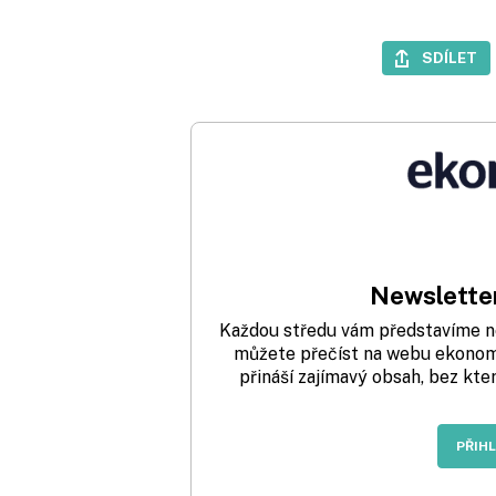
SDÍLET
Newsletter
Každou středu vám představíme nej
můžete přečíst na webu ekonom.
přináší zajímavý obsah, bez kte
PŘIH