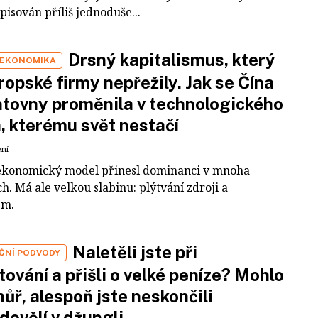
pisován příliš jednoduše...
Drsný kapitalismus, který
 EKONOMIKA
ropské firmy nepřežily. Jak se Čína
tovny proměnila v technologického
a, kterému svět nestačí
ení
ekonomický model přinesl dominanci v mnoha
h. Má ale velkou slabinu: plýtvání zdroji a
em.
Naletěli jste při
IČNÍ PODVODY
tování a přišli o velké peníze? Mohlo
 hůř, alespoň jste neskončili
dovělí v džungli