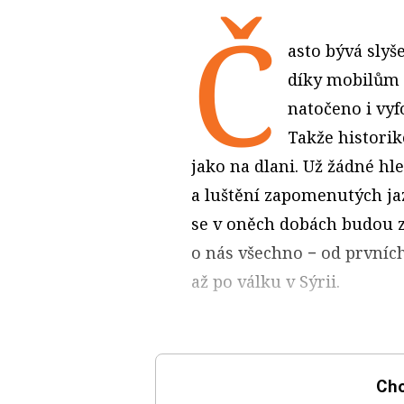
Č
asto bývá slyše
díky mobilům
natočeno i vy
Takže historik
jako na dlani. Už žádné hl
a luštění zapomenutých ja
se v oněch dobách budou zo
o nás všechno − od první
až po válku v Sýrii.
Chc