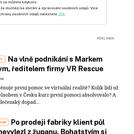
t se můžete kdykoliv.
 že dochází ke sbírání a zpracování osobních údajů. Více
chrany osobních údajů naleznete
ZDE
.
Na vlně podnikání s Markem
ST
m, ředitelem firmy VR Rescue
ení
rénuje první pomoc ve virtuální realitě? Kolik lidí už
působem v Česku kurz první pomoci absolvovalo? A
olečenský dopad...
Po prodeji fabriky klient půl
VOR
nevylezl z županu. Bohatstvím si