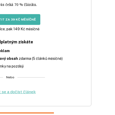
vás čeká 70 % článku.
IT ZA 39 KČ MĚSÍČNĚ
íce, pak 149 Kč měsíčně
dplatným získáte
eklam
iový obsah
zdarma (5 článků měsíčně)
nky na později
Nebo
t se a dočíst článek