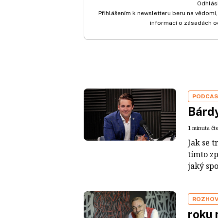
Odhlási
Přihlášením k newsletteru beru na vědomí,
informací o zásadách o
PODCA
Bárdy
1 minuta čt
Jak se t
tímto z
jaký sp
ROZHO
roku 