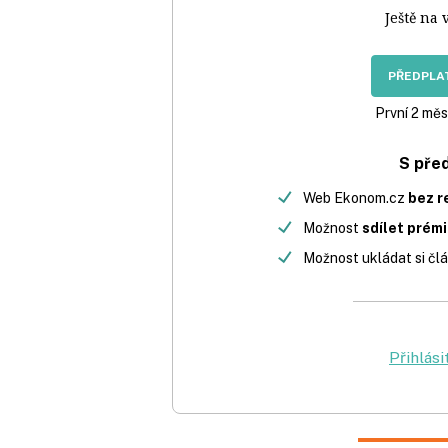
Ještě na 
PŘEDPLAT
První 2 měs
S pře
Web Ekonom.cz
bez r
Možnost
sdílet prém
Možnost ukládat si člá
Přihlási