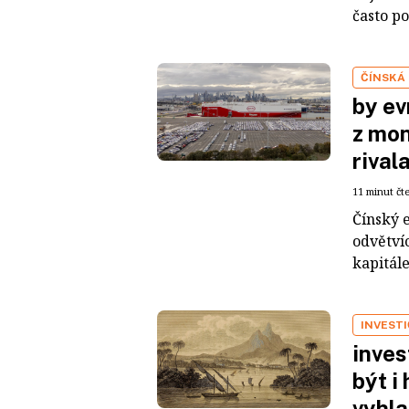
často po
ČÍNSKÁ
by ev
z mon
rival
11 minut čt
Čínský 
odvětvíc
kapitál
INVEST
inves
být i
vyhla