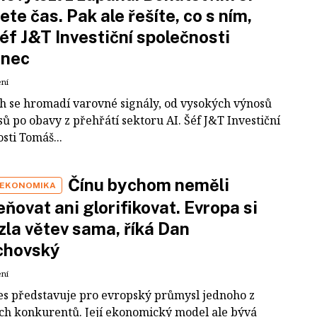
ete čas. Pak ale řešíte, co s ním,
šéf J&T Investiční společnosti
inec
ení
ch se hromadí varovné signály, od vysokých výnosů
ů po obavy z přehřátí sektoru AI. Šéf J&T Investiční
sti Tomáš...
Čínu bychom neměli
 EKONOMIKA
ňovat ani glorifikovat. Evropa si
zla větev sama, říká Dan
chovský
ení
es představuje pro evropský průmysl jednoho z
ích konkurentů. Její ekonomický model ale bývá