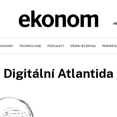
PŘ
HOVORY
TECHNOLOGIE
PODCASTY
DĚJINY BYZNYSU
PRÁVNÍ 
Digitální Atlantida