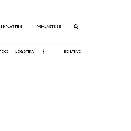
EDPLAŤTE SI
PŘIHLASTE SE
BENATIVE
RÁDCE
LOGISTIKA