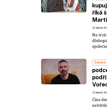
kupuj
říká 
Mart
15 minut čt
Na trzí
dluhopis
společno
ČÍNSKÁ
podce
podří
Voře
12 minut čt
Čína dn
největš