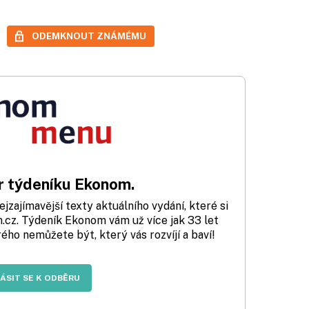
ODEMKNOUT ZNÁMÉMU
 týdeníku Ekonom.
zajímavější texty aktuálního vydání, které si
cz. Týdeník Ekonom vám už více jak 33 let
rého nemůžete být, který vás rozvíjí a baví!
LÁSIT SE K ODBĚRU