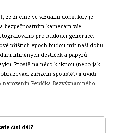
t, že žijeme ve vizuální době, kdy je
 a bezpečnostním kamerám vše
fotografováno pro budoucí generace.
ové příštích epoch budou mít naši dobu
edání hliněných destiček a papyrů
zyků. Prostě na něco kliknou (nebo jak
brazovací zařízení spouštět) a uvidí
ch narozenin Pepíčka Bezvýznamného
ete číst dál?