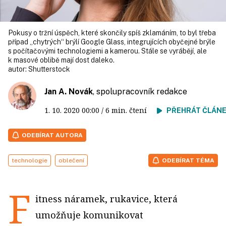
Pokusy o tržní úspěch, které skončily spíš zklamáním, to byl třeba
případ „chytrých“ brýlí Google Glass, integrujících obyčejné brýle
s počítačovými technologiemi a kamerou. Stále se vyrábějí, ale
k masové oblibě mají dost daleko.
autor:
Shutterstock
Jan A. Novák
, spolupracovník redakce
1. 10. 2020
00:00
/ 6 min. čtení
PŘEHRÁT ČLÁN
ODEBÍRAT AUTORA
technologie
oblečení
ODEBÍRAT TÉMA
F
itness náramek, rukavice, která
umožňuje komunikovat