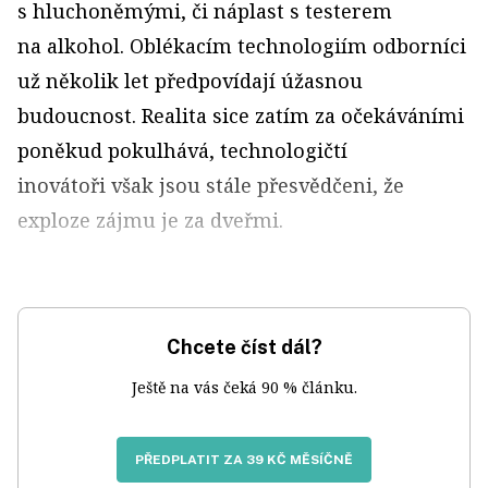
s hluchoněmými, či náplast s testerem
na alkohol. Oblékacím technologiím odborníci
už několik let předpovídají úžasnou
budoucnost. Realita sice zatím za očekáváními
poněkud pokulhává, technologičtí
inovátoři však jsou stále přesvědčeni, že
exploze zájmu je za dveřmi.
Chcete číst dál?
Ještě na vás čeká 90 % článku.
PŘEDPLATIT ZA 39 KČ MĚSÍČNĚ