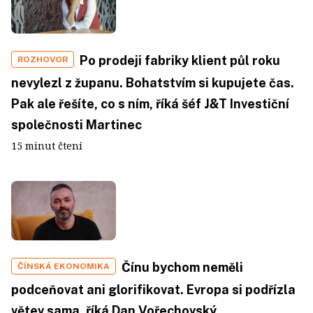
Po prodeji fabriky klient půl roku
ROZHOVOR
nevylezl z županu. Bohatstvím si kupujete čas.
Pak ale řešíte, co s ním, říká šéf J&T Investiční
společnosti Martinec
15 minut čtení
Čínu bychom neměli
ČÍNSKÁ EKONOMIKA
podceňovat ani glorifikovat. Evropa si podřízla
větev sama, říká Dan Vořechovský