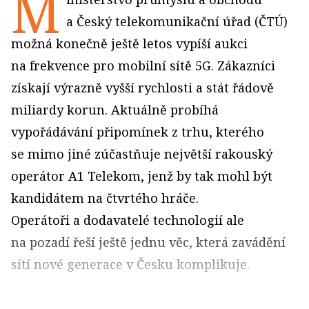
M
a Český telekomunikační úřad (ČTÚ)
možná konečně ještě letos vypíší aukci
na frekvence pro mobilní sítě 5G. Zákazníci
získají výrazně vyšší rychlosti a stát řádově
miliardy korun. Aktuálně probíhá
vypořádávání připomínek z trhu, kterého
se mimo jiné zúčastňuje největší rakouský
operátor A1 Telekom, jenž by tak mohl být
kandidátem na čtvrtého hráče.
Operátoři a dodavatelé technologií ale
na pozadí řeší ještě jednu věc, která zavádění
sítí nové generace v Česku komplikuje.