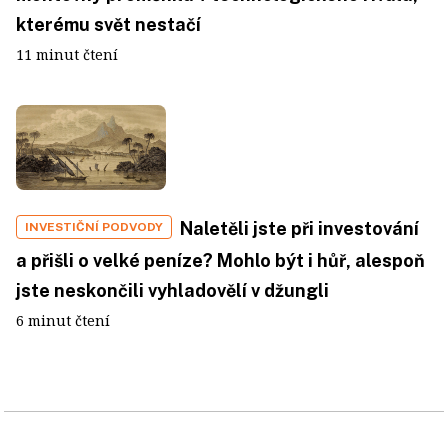
kterému svět nestačí
11 minut čtení
Naletěli jste při investování
INVESTIČNÍ PODVODY
a přišli o velké peníze? Mohlo být i hůř, alespoň
jste neskončili vyhladovělí v džungli
6 minut čtení