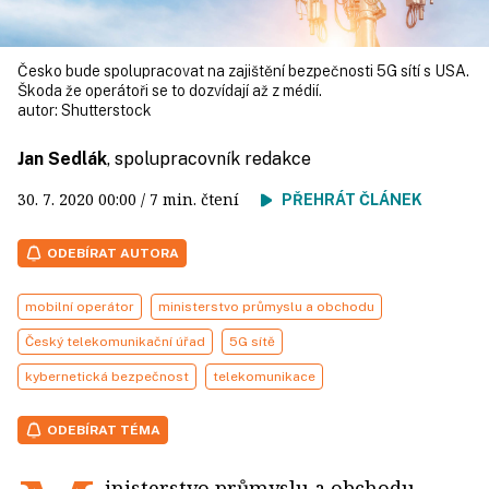
Česko bude spolupracovat na zajištění bezpečnosti 5G sítí s USA.
Škoda že operátoři se to dozvídají až z médií.
autor:
Shutterstock
Jan Sedlák
, spolupracovník redakce
30. 7. 2020
00:00
/ 7 min. čtení
PŘEHRÁT ČLÁNEK
ODEBÍRAT AUTORA
mobilní operátor
ministerstvo průmyslu a obchodu
Český telekomunikační úřad
5G sítě
kybernetická bezpečnost
telekomunikace
ODEBÍRAT TÉMA
inisterstvo průmyslu a obchodu