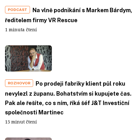
Na vlně podnikání s Markem Bárdym,
PODCAST
ředitelem firmy VR Rescue
1 minuta čtení
Po prodeji fabriky klient půl roku
ROZHOVOR
nevylezl z županu. Bohatstvím si kupujete čas.
Pak ale řešíte, co s ním, říká šéf J&T Investiční
společnosti Martinec
15 minut čtení