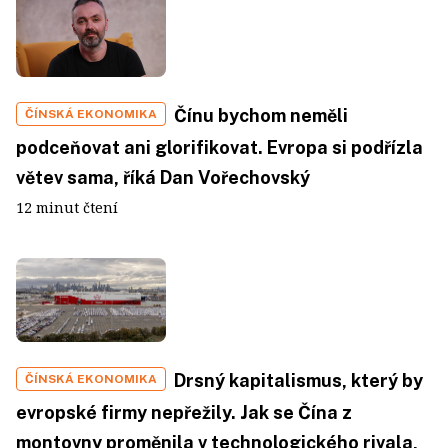
Čínu bychom neměli
ČÍNSKÁ EKONOMIKA
podceňovat ani glorifikovat. Evropa si podřízla
větev sama, říká Dan Vořechovský
12 minut čtení
Drsný kapitalismus, který by
ČÍNSKÁ EKONOMIKA
evropské firmy nepřežily. Jak se Čína z
montovny proměnila v technologického rivala,