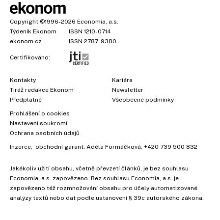
Copyright
©1996-2026
Economia, a.s.
Týdeník Ekonom
ISSN 1210-0714
ekonom.cz
ISSN 2787-9380
Certifikováno:
Kontakty
Kariéra
Tiráž redakce Ekonom
Newsletter
Předplatné
Všeobecné podmínky
Prohlášení o cookies
Nastavení soukromí
Ochrana osobních údajů
Inzerce
, obchodní garant:
Adéla Formáčková
,
+420 739 500 832
Jakékoliv užití obsahu, včetně převzetí článků, je bez souhlasu
Economia, a.s. zapovězeno. Bez souhlasu Economia, a.s. je
zapovězeno též rozmnožování obsahu pro účely automatizované
analýzy textů nebo dat podle ustanovení § 39c autorského zákona.