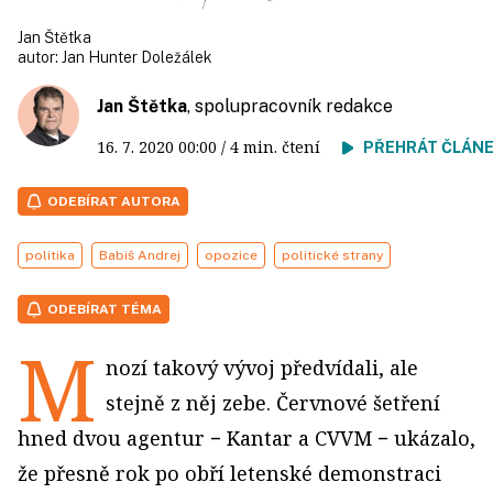
Jan Štětka
autor:
Jan Hunter Doležálek
Jan Štětka
, spolupracovník redakce
16. 7. 2020
00:00
/ 4 min. čtení
PŘEHRÁT ČLÁN
ODEBÍRAT AUTORA
politika
Babiš Andrej
opozice
politické strany
ODEBÍRAT TÉMA
M
nozí takový vývoj předvídali, ale
stejně z něj zebe. Červnové šetření
hned dvou agentur − Kantar a CVVM − ukázalo,
že přesně rok po obří letenské demonstraci