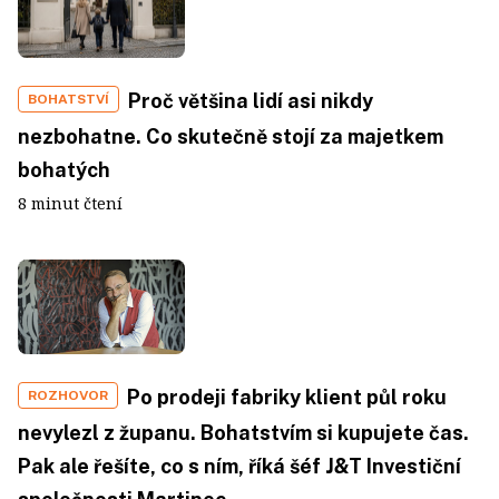
Proč většina lidí asi nikdy
BOHATSTVÍ
nezbohatne. Co skutečně stojí za majetkem
bohatých
8 minut čtení
Po prodeji fabriky klient půl roku
ROZHOVOR
nevylezl z županu. Bohatstvím si kupujete čas.
Pak ale řešíte, co s ním, říká šéf J&T Investiční