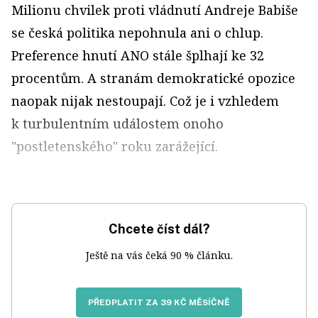
Milionu chvilek proti vládnutí Andreje Babiše
se česká politika nepohnula ani o chlup.
Preference hnutí ANO stále šplhají ke 32
procentům. A stranám demokratické opozice
naopak nijak nestoupají. Což je i vzhledem
k turbulentním událostem onoho
"postletenského" roku zarážející.
Chcete číst dál?
Ještě na vás čeká 90 % článku.
PŘEDPLATIT ZA 39 KČ MĚSÍČNĚ