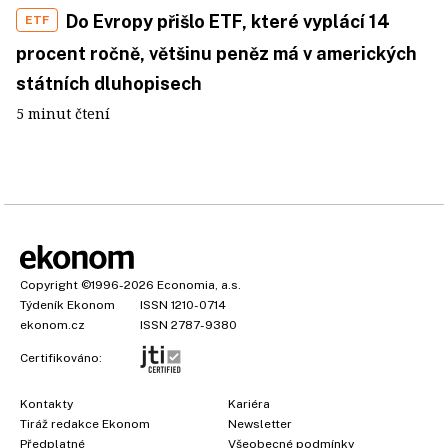
Do Evropy přišlo ETF, které vyplácí 14
ETF
procent ročně, většinu peněz má v amerických
státních dluhopisech
5 minut čtení
Copyright
©1996-2026
Economia, a.s.
Týdeník Ekonom
ISSN 1210-0714
ekonom.cz
ISSN 2787-9380
Certifikováno:
Kontakty
Kariéra
Tiráž redakce Ekonom
Newsletter
Předplatné
Všeobecné podmínky