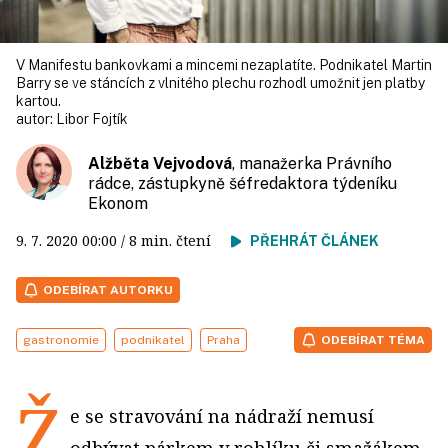
V Manifestu bankovkami a mincemi nezaplatíte. Podnikatel Martin
Barry se ve stáncích z vlnitého plechu rozhodl umožnit jen platby
kartou.
autor:
Libor Fojtík
Alžběta Vejvodová
, manažerka Právního
rádce, zástupkyně šéfredaktora týdeníku
Ekonom
9. 7. 2020
00:00
/ 8 min. čtení
PŘEHRÁT ČLÁNEK
ODEBÍRAT AUTORKU
gastronomie
podnikatel
Praha
ODEBÍRAT TÉMA
Ž
e se stravování na nádraží nemusí