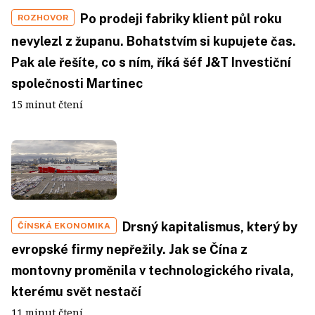
Po prodeji fabriky klient půl roku
ROZHOVOR
nevylezl z županu. Bohatstvím si kupujete čas.
Pak ale řešíte, co s ním, říká šéf J&T Investiční
společnosti Martinec
15 minut čtení
Drsný kapitalismus, který by
ČÍNSKÁ EKONOMIKA
evropské firmy nepřežily. Jak se Čína z
montovny proměnila v technologického rivala,
kterému svět nestačí
11 minut čtení