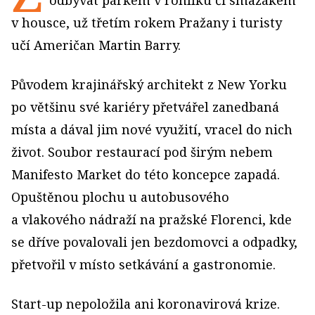
odbývat párkem v rohlíku či smažákem
v housce, už třetím rokem Pražany i turisty
učí Američan Martin Barry.
Původem krajinářský architekt z New Yorku
po většinu své kariéry přetvářel zanedbaná
místa a dával jim nové využití, vracel do nich
život. Soubor restaurací pod širým nebem
Manifesto Market do této koncepce zapadá.
Opuštěnou plochu u autobusového
a vlakového nádraží na pražské Florenci, kde
se dříve povalovali jen bezdomovci a odpadky,
přetvořil v místo setkávání a gastronomie.
Start-up nepoložila ani koronavirová krize.