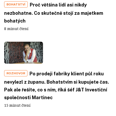
Proč většina lidí asi nikdy
BOHATSTVÍ
nezbohatne. Co skutečně stojí za majetkem
bohatých
8 minut čtení
Po prodeji fabriky klient půl roku
ROZHOVOR
nevylezl z županu. Bohatstvím si kupujete čas.
Pak ale řešíte, co s ním, říká šéf J&T Investiční
společnosti Martinec
15 minut čtení