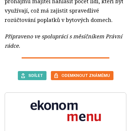
pronájmu majitel nahlásit počet lidí, kteří byt
vy­užívají, což má zajistit spravedlivé
rozúčtování poplatků v bytových domech.
Připraveno ve spolupráci s měsíčníkem Právní
rádce.
SDÍLET
ODEMKNOUT ZNÁMÉMU