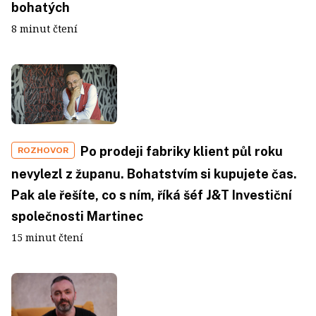
bohatých
8 minut čtení
Po prodeji fabriky klient půl roku
ROZHOVOR
nevylezl z županu. Bohatstvím si kupujete čas.
Pak ale řešíte, co s ním, říká šéf J&T Investiční
společnosti Martinec
15 minut čtení