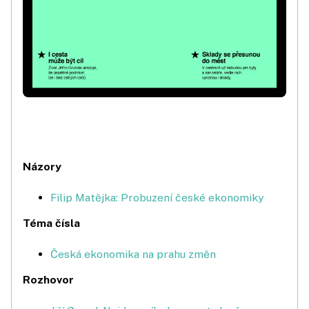
Názory
Filip Matějka: Probuzení české ekonomiky
Téma čísla
Česká ekonomika na prahu změn
Rozhovor