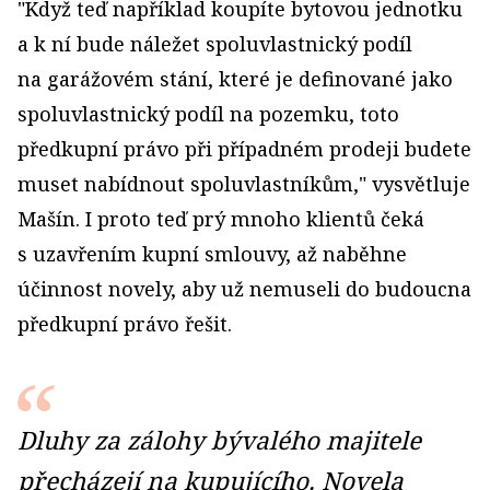
"Když teď například koupíte bytovou jednotku
a k ní bude náležet spoluvlastnický podíl
na garážovém stání, které je definované jako
spoluvlastnický podíl na pozemku, toto
předkupní právo při případném prodeji budete
muset nabídnout spoluvlastníkům," vysvětluje
Mašín. I proto teď prý mnoho klientů čeká
s uzavřením kupní smlouvy, až naběhne
účinnost novely, aby už nemuseli do budoucna
předkupní právo řešit.
Dluhy za zálohy bývalého majitele
přecházejí na kupujícího. Novela