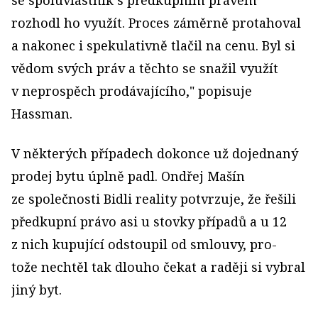
se spoluvlastník s předkupním právem
rozhodl ho využít. Proces záměrně protahoval
a nakonec i spekulativně tlačil na cenu. Byl si
vědom svých práv a těchto se snažil využít
v neprospěch prodávajícího," popisuje
Hassman.
V některých případech dokonce už dojednaný
prodej bytu úplně padl. Ondřej Mašín
ze společnosti Bidli reality potvrzuje, že řešili
předkupní právo asi u stovky pří­padů a u 12
z nich kupující odstoupil od smlouvy, pro­
tože nechtěl tak dlouho čekat a raději si vybral
jiný byt.