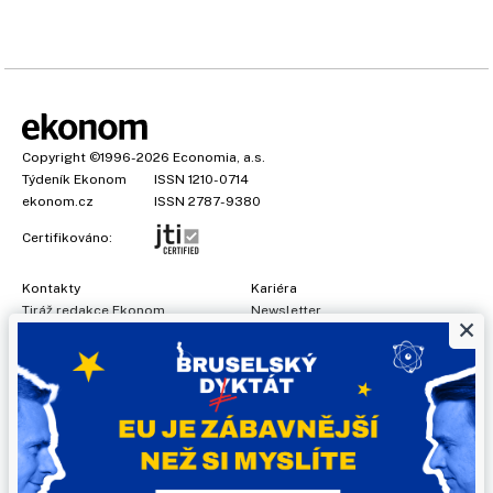
Copyright
©1996-2026
Economia, a.s.
Týdeník Ekonom
ISSN 1210-0714
ekonom.cz
ISSN 2787-9380
Certifikováno:
Kontakty
Kariéra
Tiráž redakce Ekonom
Newsletter
×
Předplatné
Všeobecné podmínky
Prohlášení o cookies
Nastavení soukromí
Ochrana osobních údajů
Inzerce
, obchodní garant:
Adéla Formáčková
,
+420 739 500 832
Jakékoliv užití obsahu, včetně převzetí článků, je bez souhlasu