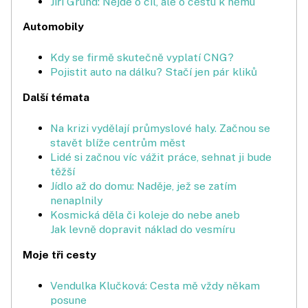
Jiří Grund: Nejde o cíl, ale o cestu k němu
Automobily
Kdy se firmě skutečně vyplatí CNG?
Pojistit auto na dálku? Stačí jen pár kliků
Další témata
Na krizi vydělají průmyslové haly. Začnou se
stavět blíže centrům měst
Lidé si začnou víc vážit práce, sehnat ji bude
těžší
Jídlo až do domu: Naděje, jež se zatím
nenaplnily
Kosmická děla či koleje do nebe aneb
Jak levně dopravit náklad do vesmíru
Moje tři cesty
Vendulka Klučková: Cesta mě vždy někam
posune