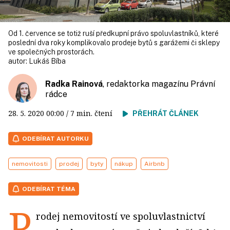
Od 1. července se totiž ruší předkupní právo spoluvlastníků, které
poslední dva roky komplikovalo prodeje bytů s garážemi či sklepy
ve společných prostorách.
autor:
Lukáš Bíba
Radka Rainová
, redaktorka magazínu Právní
rádce
28. 5. 2020
00:00
/ 7 min. čtení
PŘEHRÁT ČLÁNEK
ODEBÍRAT AUTORKU
nemovitosti
prodej
byty
nákup
Airbnb
ODEBÍRAT TÉMA
P
rodej nemovitostí ve spoluvlastnictví