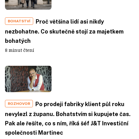
Proč většina lidí asi nikdy
BOHATSTVÍ
nezbohatne. Co skutečně stojí za majetkem
bohatých
8 minut čtení
Po prodeji fabriky klient půl roku
ROZHOVOR
nevylezl z županu. Bohatstvím si kupujete čas.
Pak ale řešíte, co s ním, říká šéf J&T Investiční
společnosti Martinec