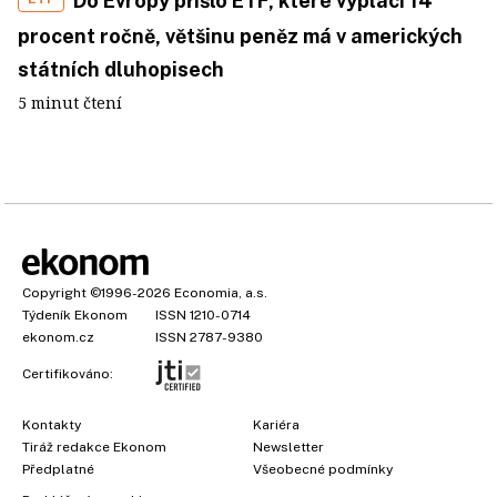
Do Evropy přišlo ETF, které vyplácí 14
procent ročně, většinu peněz má v amerických
státních dluhopisech
5 minut čtení
Copyright
©1996-2026
Economia, a.s.
Týdeník Ekonom
ISSN 1210-0714
ekonom.cz
ISSN 2787-9380
Certifikováno:
Kontakty
Kariéra
Tiráž redakce Ekonom
Newsletter
Předplatné
Všeobecné podmínky