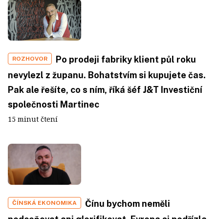
Po prodeji fabriky klient půl roku
ROZHOVOR
nevylezl z županu. Bohatstvím si kupujete čas.
Pak ale řešíte, co s ním, říká šéf J&T Investiční
společnosti Martinec
15 minut čtení
Čínu bychom neměli
ČÍNSKÁ EKONOMIKA