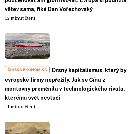
podceňovat ani glorifikovat. Evropa si podřízla
větev sama, říká Dan Vořechovský
12 minut čtení
Drsný kapitalismus, který by
ČÍNSKÁ EKONOMIKA
evropské firmy nepřežily. Jak se Čína z
montovny proměnila v technologického rivala,
kterému svět nestačí
11 minut čtení