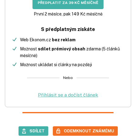
PŘEDPLATIT ZA 39 KČ MĚSÍČNĚ
První 2 měsíce, pak 149 Kč měsíčně
S předplatným získáte
Web Ekonom.cz
bez reklam
Možnost
sdílet prémiový obsah
zdarma (5 článků
měsíčně)
Možnost ukládat si články na později
Nebo
Přihlásit se a dočíst článek
SDÍLET
ODEMKNOUT ZNÁMÉMU