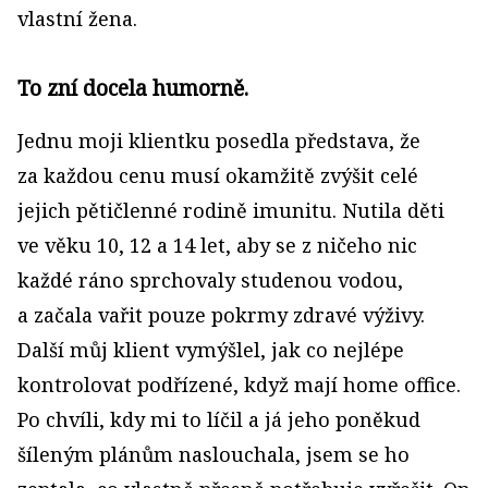
vlastní žena.
To zní docela humorně.
Jednu moji klientku posedla představa, že
za každou cenu musí okamžitě zvýšit celé
jejich pětičlenné rodině imunitu. Nutila děti
ve věku 10, 12 a 14 let, aby se z ničeho nic
každé ráno sprchovaly studenou vodou,
a začala vařit pouze pokrmy zdravé výživy.
Další můj klient vymýšlel, jak co nejlépe
kontrolovat podřízené, když mají home office.
Po chvíli, kdy mi to líčil a já jeho poněkud
šíleným plánům naslouchala, jsem se ho