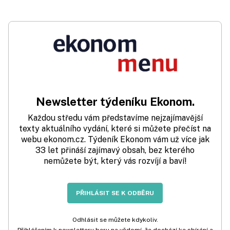
Newsletter týdeníku Ekonom.
Každou středu vám představíme nejzajímavější
texty aktuálního vydání, které si můžete přečíst na
webu ekonom.cz. Týdeník Ekonom vám už více jak
33 let přináší zajímavý obsah, bez kterého
nemůžete být, který vás rozvíjí a baví!
PŘIHLÁSIT SE K ODBĚRU
Odhlásit se můžete kdykoliv.
Přihlášením k newsletteru beru na vědomí, že dochází ke sbírání a