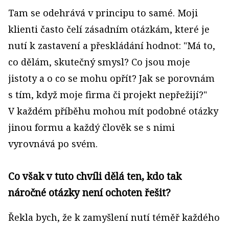
Tam se odehrává v principu to samé. Moji
klienti často čelí zásadním otázkám, které je
nutí k zastavení a přeskládání hodnot: "Má to,
co dělám, skutečný smysl? Co jsou moje
jistoty a o co se mohu opřít? Jak se porovnám
s tím, když moje firma či projekt nepřežijí?"
V každém příběhu mohou mít podobné otázky
jinou formu a každý člověk se s nimi
vyrovnává po svém.
Co však v tuto chvíli dělá ten, kdo tak
náročné otázky není ochoten řešit?
Řekla bych, že k zamyšlení nutí téměř každého