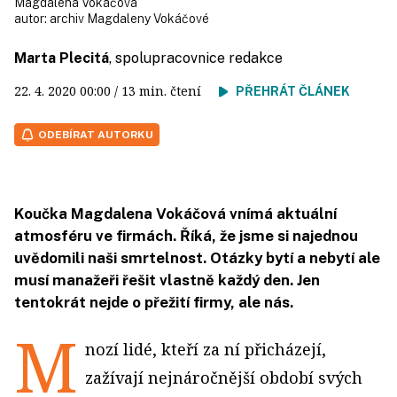
Magdalena Vokáčová
autor:
archiv Magdaleny Vokáčové
Marta Plecitá
, spolupracovnice redakce
22. 4. 2020
00:00
/ 13 min. čtení
PŘEHRÁT ČLÁNEK
ODEBÍRAT AUTORKU
Koučka Magdalena Vokáčová vnímá aktuální
atmosféru ve firmách. Říká, že jsme si najednou
uvědomili naši smrtelnost. Otázky bytí a nebytí ale
musí manažeři řešit vlastně každý den. Jen
tentokrát nejde o přežití firmy, ale nás.
M
nozí lidé, kteří za ní přicházejí,
zažívají nejnáročnější období svých