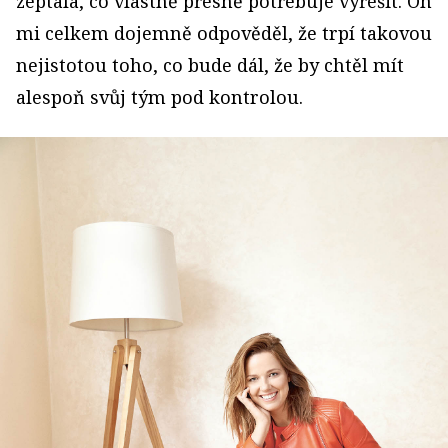
zeptala, co vlastně přesně potřebuje vyřešit. On
mi celkem dojemně odpověděl, že trpí takovou
nejistotou toho, co bude dál, že by chtěl mít
alespoň svůj tým pod kontrolou.