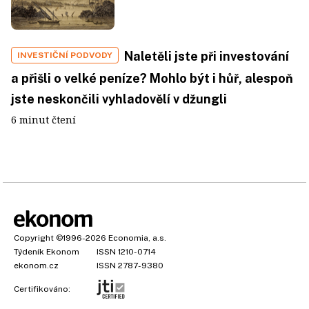
Naletěli jste při investování
INVESTIČNÍ PODVODY
a přišli o velké peníze? Mohlo být i hůř, alespoň
jste neskončili vyhladovělí v džungli
6 minut čtení
Copyright
©1996-2026
Economia, a.s.
Týdeník Ekonom
ISSN 1210-0714
ekonom.cz
ISSN 2787-9380
Certifikováno: