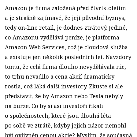
Amazon je firma založená před čtvrtstoletím
a je strašně zajímavé, že její původní byznys,
tedy on-line retail, je dodnes ztrátový. Jediné,
co Amazonu vydělává peníze, je platforma
Amazon Web Services, což je cloudová služba
a existuje jen několik posledních let. Navzdory
tomu, že celá firma dlouho ne­vydělávala nic,
to trhu nevadilo a cena akcií drama­ticky
rostla, což láká další investory. Zkuste si ale
před­stavit, že by Amazon nebo Tesla nebyly
na burze. Co by si asi investoři říkali
o společnostech, které jsou dlouhá léta
po sobě ve ztrátě, kdyby jejich názor nemohl
být ovlivněn cenou akcie? Myslím, že současná