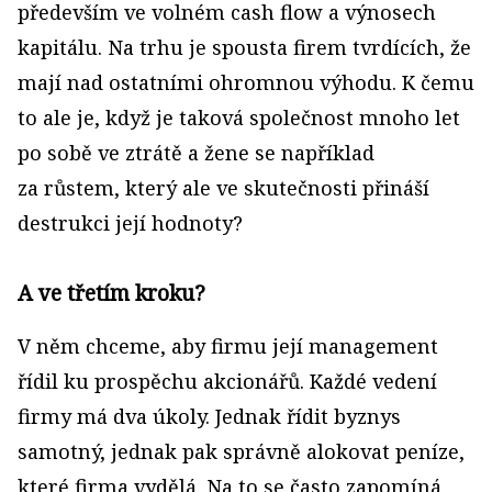
především ve volném cash flow a výnosech
kapitálu. Na trhu je spousta firem tvrdících, že
mají nad ostatními ohromnou výhodu. K čemu
to ale je, když je taková společnost mnoho let
po sobě ve ztrátě a žene se například
za růstem, který ale ve skutečnosti přináší
destrukci její hodnoty?
A ve třetím kroku?
V něm chceme, aby firmu její management
řídil ku prospěchu akcionářů. Každé vedení
firmy má dva úkoly. Jednak řídit byznys
samotný, jednak pak správně alo­kovat peníze,
které firma vydělá. Na to se často zapomíná.