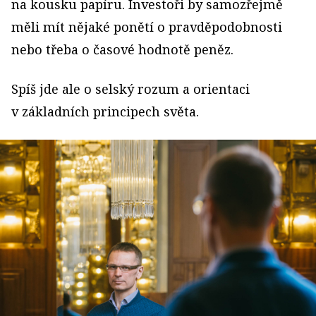
na kousku papíru. In­vestoři by samozřejmě
měli mít nějaké ponětí o prav­děpodobnosti
nebo třeba o časové hodnotě peněz.
Spíš jde ale o selský rozum a orientaci
v základních principech světa.