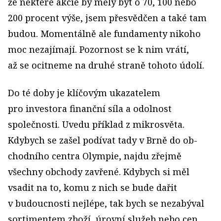
že některé akcie by měly být o 70, 100 nebo
200 procent výše, jsem přesvědčen a také tam
budou. Momentálně ale fundamenty nikoho
moc nezajímají. Pozornost se k nim vrátí,
až se ocitneme na druhé straně tohoto údolí.
Do té doby je klíčovým ukazatelem
pro investora finanční síla a odolnost
společnosti. Uvedu příklad z mikrosvěta.
Kdybych se zašel podívat tady v Brně do ob­
chodního centra Olympie, najdu zřejmě
všechny ob­chody zavřené. Kdybych si měl
vsadit na to, komu z nich se bude dařit
v budoucnosti nejlépe, tak bych se nezabýval
sortimentem zboží, úrovní služeb nebo cen.