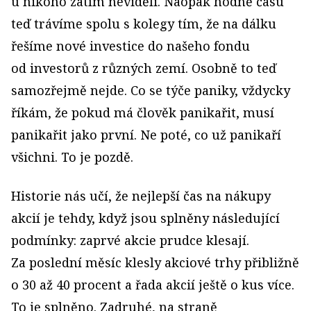
u nikoho zatím neviděli. Naopak hodně času
teď trávíme spolu s kolegy tím, že na dálku
řešíme nové investice do našeho fondu
od investorů z různých zemí. Osobně to teď
samozřejmě nejde. Co se týče paniky, vždycky
říkám, že pokud má člověk panikařit, musí
panikařit jako první. Ne poté, co už panikaří
všichni. To je pozdě.
Historie nás učí, že nejlepší čas na nákupy
akcií je tehdy, když jsou splněny následující
podmínky: zaprvé akcie prudce klesají.
Za poslední měsíc klesly akciové trhy přibližně
o 30 až 40 procent a řada akcií ještě o kus více.
To je splněno. Zadruhé, na straně