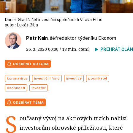
Daniel Gladiš, šéf investiční společnosti Vltava Fund
autor:
Lukáš Bíba
Petr Kain
, šéfredaktor týdeníku Ekonom
26. 3. 2020
00:00
/ 18 min. čtení
PŘEHRÁT ČLÁ
ODEBÍRAT AUTORA
koronavirus
investiční fond
investice
podnikatel
osobnosti
investor
ODEBÍRAT TÉMA
S
oučasný vývoj na akciových trzích nabízí
investorům obrovské příležitosti, které