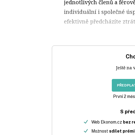
jednotlivých členů a férově 
individuální i společné úsp
efektivně předcházíte ztrá
Chc
Ještě na 
PŘEDPLAT
První 2 měs
S pře
Web Ekonom.cz
bez r
Možnost
sdílet prém