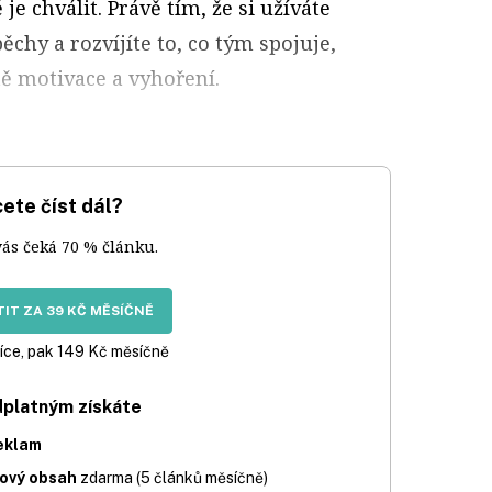
je chválit. Právě tím, že si užíváte
ěchy a rozvíjíte to, co tým spojuje,
tě motivace a vyhoření.
ete číst dál?
vás čeká 70 % článku.
IT ZA 39 KČ MĚSÍČNĚ
íce, pak 149 Kč měsíčně
dplatným získáte
eklam
iový obsah
zdarma (5 článků měsíčně)