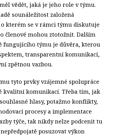
měl vědět, jaká je jeho role v týmu.
adě sounáležitost založená
, o kterém se v rámci týmu diskutuje
eho členové mohou ztotožnit. Dalším
 fungujícího týmu je důvěra, kterou
pektem, transparentní komunikací,
vní zpětnou vazbou.
týmu tyto prvky vzájemné spolupráce
ě kvalitní komunikací. Třeba tím, jak
souhlasné hlasy, potažmo konflikty,
zhodovací procesy a implementace
azby týče, tak nikdy nelze podcenit tu
té nepředpojatě posuzovat výkon