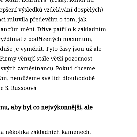
epšení výsledků vzdělávání dospělých)
aci mluvila především o tom, jak
nancům mění. Dříve patřilo k základním
yždímat z podřízených maximum,
duše je vyměnit. Tyto časy jsou už ale
Firmy věnují stále větší pozornost
í svých zaměstnanců. Pokud chceme
tým, nemůžeme své lidi dlouhodobě
ne S. Russoová.
mu, aby byl co nejvýkonnější, ale
 na několika základních kamenech.