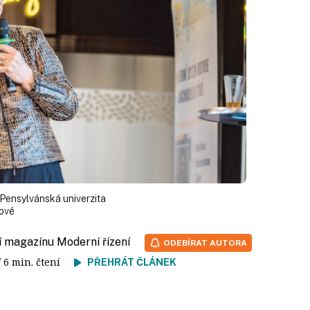
 Pensylvánská univerzita
oové
í magazínu Moderní řízení
ODEBÍRAT AUTORA
/ 6 min. čtení
PŘEHRÁT ČLÁNEK