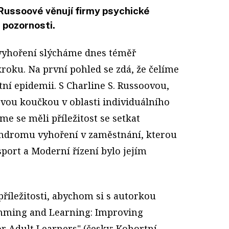
 Russoové věnují firmy psychické
pozornosti.
yhoření slýcháme dnes téměř
roku. Na první pohled se zdá, že čelíme
tní epidemii. S Charline S. Russoovou,
ovou koučkou v oblasti individuálního
me se měli příležitost se setkat
yndromu vyhoření v zaměstnání, kterou
port a Moderní řízení bylo jejím
příležitosti, abychom si s autorkou
mming and Learning: Improving
r Adult Learners" (česky: Kohortní