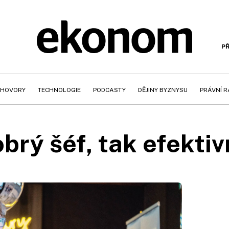
PŘ
HOVORY
TECHNOLOGIE
PODCASTY
DĚJINY BYZNYSU
PRÁVNÍ 
obrý šéf, tak efektiv