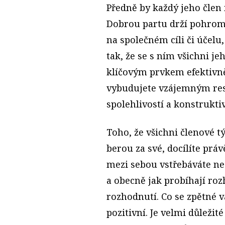
Předně by každý jeho člen 
Dobrou partu drží pohrom
na společném cíli či účelu
tak, že se s ním všichni j
klíčovým prvkem efektivně
vybudujete vzájemným res
spolehlivostí a konstrukti
Toho, že všichni členové 
berou za své, docílíte práv
mezi sebou vstřebáváte ne
a obecně jak probíhají ro
rozhodnutí. Co se zpětné v
pozitivní. Je velmi důleži