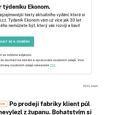
 týdeníku Ekonom.
zajímavější texty aktuálního vydání, které si
cz. Týdeník Ekonom vám už více jak 33 let
rého nemůžete být, který vás rozvíjí a baví!
LÁSIT SE K ODBĚRU
t se můžete kdykoliv.
 že dochází ke sbírání a zpracování osobních údajů. Více
chrany osobních údajů naleznete
ZDE
.
Po prodeji fabriky klient půl
VOR
nevylezl z županu. Bohatstvím si