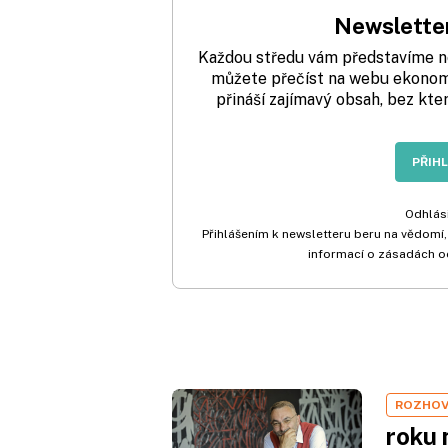
Newsletter
Každou středu vám představíme nej
můžete přečíst na webu ekonom.
přináší zajímavý obsah, bez kte
PŘIH
Odhlási
Přihlášením k newsletteru beru na vědomí,
informací o zásadách o
ROZHO
roku 