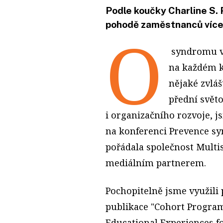
Podle koučky Charline S.
pohodě zaměstnanců více 
O
syndromu v
na každém k
nějaké zvláš
přední svět
i organizačního rozvoje, js
na konferenci Prevence s
pořádala společnost Multis
mediálním partnerem.
Pochopitelně jsme využili 
publikace "Cohort Progra
Educational Experiences fo