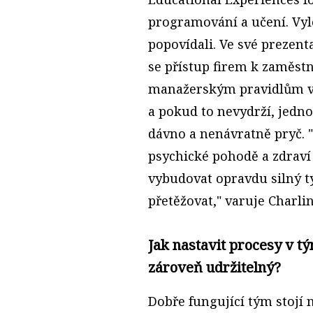
programování a učení. Vyl
popovídali. Ve své prezent
se přístup firem k zaměst
manažerským pravidlům v
a pokud to nevydrží, jedno
dávno a nenávratně pryč. "
psychické pohodě a zdrav
vybudovat opravdu silný 
přetěžovat," varuje Charli
Jak nastavit procesy v tý
zároveň udržitelný?
Dobře fungující tým stojí