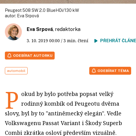
Peugeot 508 SW 2.0 BlueHDi/130 kW
autor:
Eva Srpová
Eva Srpová
, redaktorka
3. 10. 2019
00:00
/ 3 min. čtení
PŘEHRÁT ČLÁN
ODEBÍRAT AUTORKU
automobil
ODEBÍRAT TÉMA
P
okud by bylo potřeba popsat velký
rodinný kombík od Peugeotu dvěma
slovy, byl by to "antiněmecký elegán". Vedle
Volkswagenu Passat Variant i Škody Superb
Combi zkrátka osloví především vizuálně.