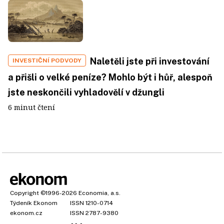
Naletěli jste při investování
INVESTIČNÍ PODVODY
a přišli o velké peníze? Mohlo být i hůř, alespoň
jste neskončili vyhladovělí v džungli
6 minut čtení
Copyright
©1996-2026
Economia, a.s.
Týdeník Ekonom
ISSN 1210-0714
ekonom.cz
ISSN 2787-9380