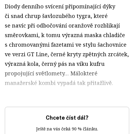
Diody denního svícení připomínající dýky
či snad chrup šavlozubého tygra, které
se navíc při odbočování oranžově rozblikají
směrovkami, k tomu výrazná maska chladiče
s chromovanými fa­zetami ve stylu šachovnice
ve verzi GT Line, černé kryty zpětných zrcátek,
výrazná kola, černý pás na víku kufru
propojující světlomety… Málokteré
manažerské kombi vypadá tak přitažlivě.
Chcete číst dál?
Ještě na vás čeká 90 % článku.