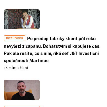
Po prodeji fabriky klient půl roku
ROZHOVOR
nevylezl z županu. Bohatstvím si kupujete čas.
Pak ale řešíte, co s ním, říká šéf J&T Investiční
společnosti Martinec
15 minut čtení