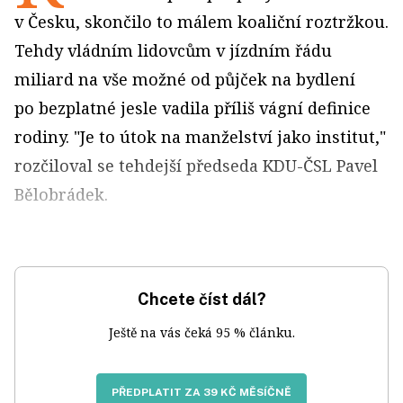
v Česku, skončilo to málem koaliční roztržkou.
Tehdy vládním lidovcům v jízdním řádu
miliard na vše možné od půjček na bydlení
po bezplatné jesle vadila příliš vágní definice
rodiny. "Je to útok na manželství jako institut,"
rozčiloval se tehdejší předseda KDU-ČSL Pavel
Bělobrádek.
Chcete číst dál?
Ještě na vás čeká 95 % článku.
PŘEDPLATIT ZA 39 KČ MĚSÍČNĚ