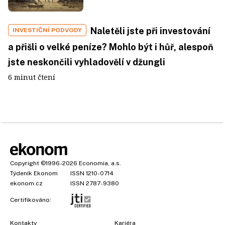
Naletěli jste při investování
INVESTIČNÍ PODVODY
a přišli o velké peníze? Mohlo být i hůř, alespoň
jste neskončili vyhladovělí v džungli
6 minut čtení
Copyright
©1996-2026
Economia, a.s.
Týdeník Ekonom
ISSN 1210-0714
ekonom.cz
ISSN 2787-9380
Certifikováno:
Kontakty
Kariéra