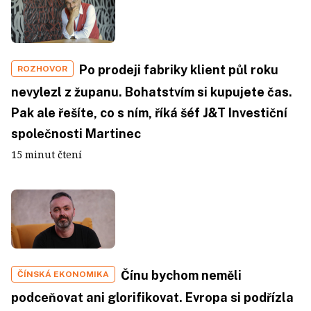
Po prodeji fabriky klient půl roku
ROZHOVOR
nevylezl z županu. Bohatstvím si kupujete čas.
Pak ale řešíte, co s ním, říká šéf J&T Investiční
společnosti Martinec
15 minut čtení
Čínu bychom neměli
ČÍNSKÁ EKONOMIKA
podceňovat ani glorifikovat. Evropa si podřízla