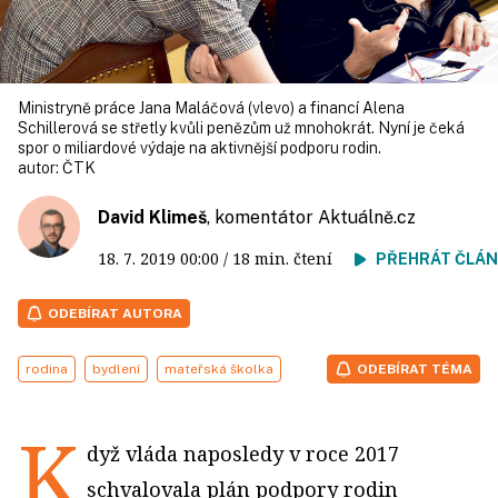
Ministryně práce Jana Maláčová (vlevo) a fi­nancí Alena
Schillerová se střetly kvůli penězům už mnohokrát. Nyní je čeká
spor o miliardové výdaje na aktivnější podporu rodin.
autor:
ČTK
David Klimeš
, komentátor
Aktuálně.cz
18. 7. 2019
00:00
/ 18 min. čtení
PŘEHRÁT ČLÁ
ODEBÍRAT AUTORA
rodina
bydlení
mateřská školka
ODEBÍRAT TÉMA
K
dyž vláda naposledy v roce 2017
schvalovala plán podpory rodin